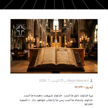
Majid Aliakabri
در
آگوست 7, 2026
آیه روز – ۲۲:۳۳
زیرا خداوند داور ما است. خداوند شریعت دهنده ما است.
خداوند پادشاه ما است پس ما را نجات خواهد داد. —اشعیا
۲۲:۳۳