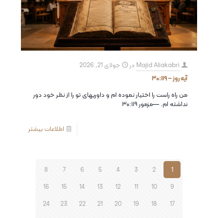
Majid Aliakabri
در
جولای 21, 2026
آیه روز – ۳۰:۱۱۹
من راه راست را اختيار نموده ام و داوريهاى تو را از نظر خود دور
نداشته ام. —مزمور ۳۰:۱۱۹
اطلاعات بیشتر
8
7
6
5
4
3
2
1
16
15
14
13
12
11
10
9
24
23
22
21
20
19
18
17