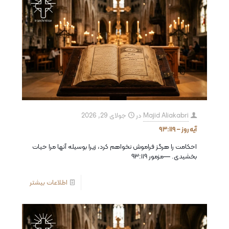
Majid Aliakabri
در
جولای 29, 2026
آیه روز – ۹۳:۱۱۹
احكامت را هرگز فراموش نخواهم كرد، زيرا بوسيله آنها مرا حيات
بخشيدى. —مزمور ۹۳:۱۱۹
اطلاعات بیشتر