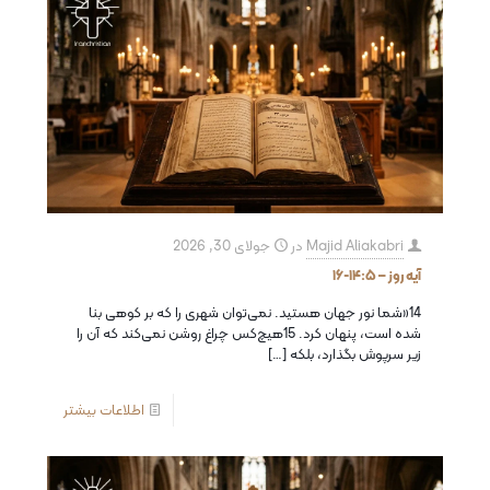
Majid Aliakabri
در
جولای 30, 2026
آیه روز – ۱۴:۵-۱۶
14«شما نور جهان هستید. نمی‌توان شهری را كه بر كوهی بنا
شده است، پنهان كرد. 15هیچ‌کس چراغ روشن نمی‌کند كه آن را
زیر سرپوش بگذارد، بلكه
[…]
اطلاعات بیشتر