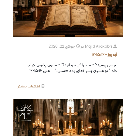
Majid Aliakabri
در
جولای 22, 2026
آیه روز – ۱۵:۱۶-۱۶
عيسى پرسيد:”شما مرا كى ميدانيد؟” شمعون پطرس جواب
داد:” تو مسيح، پسر خداى زنده هستى.” —متی ۱۵:۱۶-۱۶
اطلاعات بیشتر