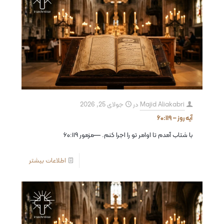
Majid Aliakabri
در
جولای 25, 2026
آیه روز – ۶۰:۱۱۹
با شتاب آمدم تا اوامر تو را اجرا كنم. —مزمور ۶۰:۱۱۹
اطلاعات بیشتر