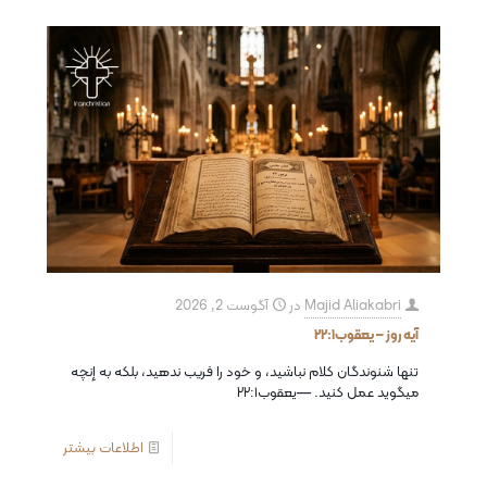
Majid Aliakabri
در
آگوست 2, 2026
آیه روز – يعقوب٢٢:١
تنها شنوندگان كلام نباشيد، و خود را فريب ندهيد، بلكه به إنچه
ميگويد عمل كنيد. —يعقوب٢٢:١
اطلاعات بیشتر