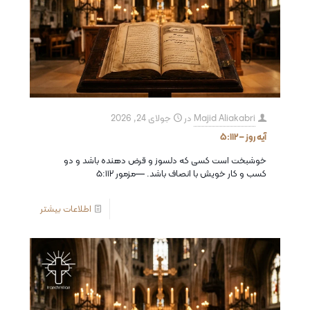
Majid Aliakabri
در
جولای 24, 2026
آیه روز – ۵:۱۱۲
خوشبخت است كسى كه دلسوز و قرض دهنده باشد و دو
كسب و كار خويش با انصاف باشد. —مزمور ۵:۱۱۲
اطلاعات بیشتر