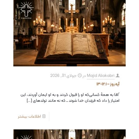
Majid Aliakabri
در
جولای 31, 2026
آیه روز – ۱۲:۱-۱۳
‘امّا به همهٔ کسانی‌که او را قبول كردند و به او ایمان آوردند، این
امتیاز را داد كه فرزندان خدا شوند ــ که نه مانند تولدهای
[…]
اطلاعات بیشتر