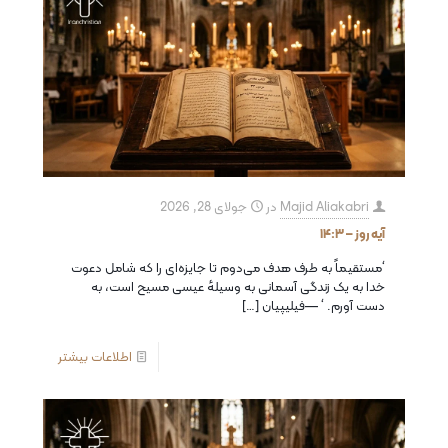
Majid Aliakabri
در
جولای 28, 2026
آیه روز – ۱۴:۳
‘مستقیماً به طرف هدف می‌دوم تا جایزه‌ای را كه شامل دعوت
خدا به یک زندگی آسمانی به وسیلهٔ عیسی مسیح است، به
دست آورم. ‘ —فیلیپیان
[…]
اطلاعات بیشتر