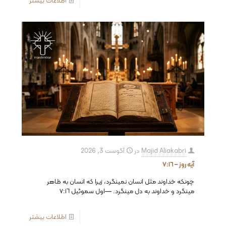
اطلاعات بیشتر
Majid Aliakabri
در
آگوست 3, 2026
آیه روز – ٧:١٦
چونکه خداوند مثل انسان نمینگرد، زیرا که انسان به ظاهر
مینگرد و خداوند به دل مینگرد. —اول سموئيل ٧:١٦
اطلاعات بیشتر