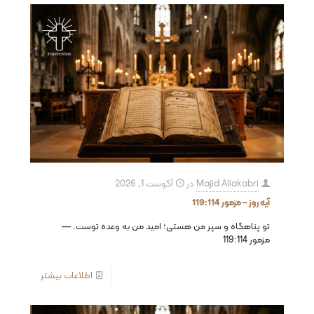
Majid Aliakabri
در
آگوست 1, 2026
آیه روز – مزمور 119:114
تو پناهگاه و سپر من هستى؛ اميد من به وعده توست. —
مزمور 119:114
اطلاعات بیشتر