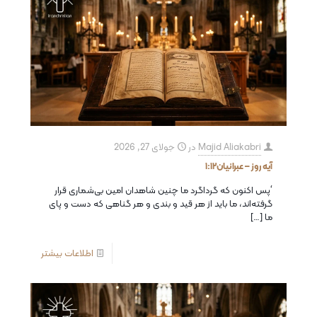
Majid Aliakabri
در
جولای 27, 2026
آیه روز – عبرانیان۱:۱۲
‘پس اكنون كه گرداگرد ما چنین شاهدان امین بی‌شماری قرار
گرفته‌اند، ما باید از هر قید و بندی و هر گناهی كه دست و پای
ما
[…]
اطلاعات بیشتر