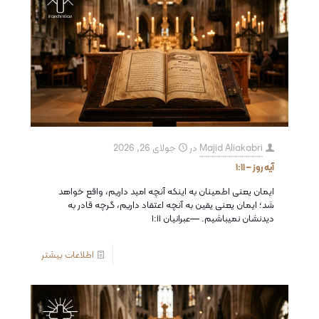
Majid Aliakabri
در
جولای 26, 2026
آیه روز – ۱:۱۱
ايمان يعنى اطمينان به اينكه آنچه اميد داريم، واقع خواهد
شد؛ ايمان يعنى يقين به آنچه اعتقاد داريم، گرچه قادر به
ديدنشان نميباشيم. —عبرانیان ۱:۱۱
اطلاعات بیشتر