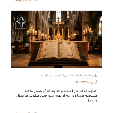
Majid Aliakabri
در
آگوست 4, 2026
آیه روز – ٢:٣٣-٣
خداوند که این کار را میکند و خداوند که آنرا مصور ساخته،
مستحکم میسازد و اسم او یهوه است چنین میگوید: مرا بخوان
و تو را
[…]