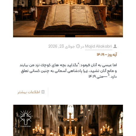
Majid Aliakabri
در
جولای 23, 2026
آیه روز – ۱۴:۱۹
اما عيسى به آنان فرمود:”بگذاريد بچه هاى كوچك نزد من بيايند
و مانع آنان تشريد، زيرا پادشاهى آسمانى به چنين كسانى تعلق
دارد.” —متی ۱۴:۱۹
اطلاعات بیشتر