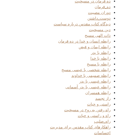
ده فرمان در مسیحیت
ده_فرمان
دوران مصیبت
دوست_داشتن
دیدگاه کتاب مقدس درباره سیاست
دین مسیحیت
ذات الهی مسیح
رابطه انسان و خدا در ده فرمان
رابطه ایمان و فیض
رابطه با پدر
رابطه با خدا
رابطه با مسیح
رابطه شخصی با عیسی مسیح
رابطه صمیمی با خداوند
رابطه عیسی با پدر
رابطه عیسی با پدر آسمانی
رابطه همسران
راز تجسد
راستی و حیات
راه رفتن به روح در مسیحیت
راه و راستی و حیات
راه_صلیب
راهکارهای کتاب مقدس برای مدیریت
احساسات