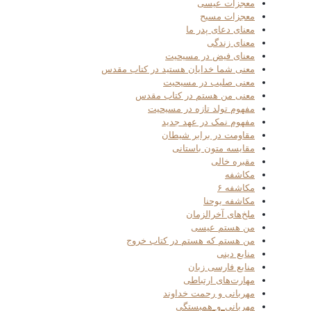
معجزات عیسی
معجزات مسیح
معنای دعای پدر ما
معنای زندگی
معنای فیض در مسیحیت
معنی شما خدایان هستید در کتاب مقدس
معنی صلیب در مسیحیت
معنی من هستم در کتاب مقدس
مفهوم تولد تازه در مسیحیت
مفهوم نمک در عهد جدید
مقاومت در برابر شیطان
مقایسه متون باستانی
مقبره خالی
مکاشفه
مکاشفه ۶
مکاشفه یوحنا
ملخ‌های آخرالزمان
من هستم عیسی
من هستم که هستم در کتاب خروج
منابع دینی
منابع فارسی زبان
مهارت‌های ارتباطی
مهربانی و رحمت خداوند
مهربانی_و_همبستگی