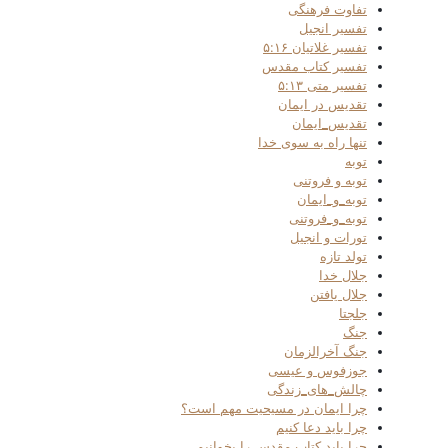
تفاوت فرهنگی
تفسیر انجیل
تفسیر غلاتیان ۵:۱۶
تفسیر کتاب مقدس
تفسیر متی ۵:۱۳
تقدیس در ایمان
تقدیس_ایمان
تنها راه به سوی خدا
توبه
توبه و فروتنی
توبه_و_ایمان
توبه_و_فروتنی
تورات و انجیل
تولد تازه
جلال خدا
جلال یافتن
جلجتا
جنگ
جنگ آخرالزمان
جوزفوس و عیسی
چالش_های_زندگی
چرا ایمان در مسیحیت مهم است؟
چرا باید دعا کنیم
چرا باید کتاب مقدس را بخوانیم