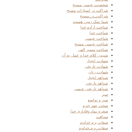
شخصیت عیسی مسیح
شراکت در امتیازات مسیح
شراکت_در_مسیح
شما نمک زمین هستید
شناخت اراده خدا
شناخت خدا
شناخت عیسی
شناخت عیسی مسیح
شناخت مسیر الهی
شنیدن کلام خدا و عمل به آن
شهادت انجیل
شهادت تاریخی
شهادت زنان
شواهد انجیل
شواهد تاریخی
شواهد تاریخی عیسی
صبر
صبر و تواضع
صحت عهد جدید
صخره نماد وفاداری خدا
صداقت
صفات بره خداوند
صفات_بره_خداوند