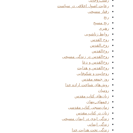
رشد_روحانی
رعایت اصول اخلاقی در سیاست
رفتار مسیحی
رنج
رنج مسیح
رهبری
روابط زناشویی
روح القدس
روح_القدس
روح‌القدس
روح‌القدس در زندگی مسیحی
روح‌القدس و دعا
روح‌القدس و هدایت
روحانیت و شکوفایی
روز جمعه مقدس
روش‌های شناخت اراده خدا
رومیان
زبان‌های کتاب مقدس
زخمهای_پنهان
زمان‌سنجی کتاب مقدسی
زنان در کتاب مقدس
زندگی ابدی در ایمان مسیحی
زندگی ایمانی
زندگی تحت هدایت خدا