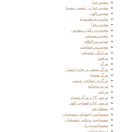
محبت خدا
محبت خدا در عیسی مسیح
محبت_الهی
محبت_به_همسایه
محبت_خدا
محبت_در_کتاب_مقدس
محبت_مسیحی
محبت_و_احکام
محبت_و_انسانیت
مردانگی مسیحی
مرقس
مرگ
مرگ عیسی و نجات انسان
مرگ مسیح
مرگ و رستاخیز عیسی
مریم مجدلیه
مزامیر
مزمور ۲۲ و مرگ مسیح
مزمور ۸۲ و قضاوت الهی
مسئله شر
مسئولیت اجتماعی مسیحیان
مسئولیت روحانی مسیحیان
مسئولیت‌پذیری
مسیح شناسی