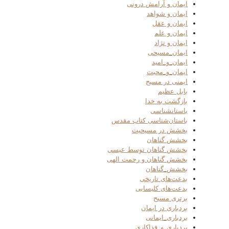
ایمان و آرامش درونی
ایمان و شواهد
ایمان و عقل
ایمان و علم
ایمان و نژاد
ایمان_مسیحی
ایمان_و_امید
ایمان_و_محبت
ایمنی در مسیح
بابل عظیم
بازگشت به خدا
باستانشناسی
باستان‌شناسی کتاب مقدس
بخشش در مسیحیت
بخشش گناهان
بخشش گناهان توسط عیسی
بخشش گناهان و رحمت الهی
بخشش_گناهان
بدعت‌های تاریخی
بدعت‌های کلیسایی
برتری مسیح
بردباری در ایمان
بردباری_ایمانی
بردباری_و_فداکاری