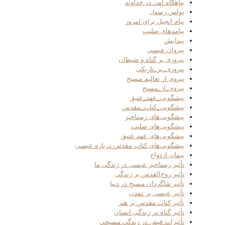
پناهگاه امن در خداوند
پولس رسول
پیام انجیل برای امروز
پیامدهای صلیب
پیدایش
پیروان عیسی
پیروزی بر گناه و شیطان
پیروزی_بر_تاریکی
پیروی از تعالیم مسیح
پیروی_از_مسیح
پیشگویی_عهد_عتیق
پیشگویی_کتاب_مقدس
پیشگویی‌های رستاخیز
پیشگویی‌های صلیب
پیشگویی‌های عهد عتیق
پیشگویی‌های کتاب مقدس درباره عیسی
پیمان ازدواج
تأثیر رستاخیز عیسی در زندگی ما
تأثیر روح‌القدس بر زندگی
تأثیر شاگردان مسیح در دنیا
تأثیر عیسی بر تمدن
تأثیر کتاب مقدس بر هنر
تأثیر گناه در زندگی انسان
تأثیرات فیض در زندگی مسیحی