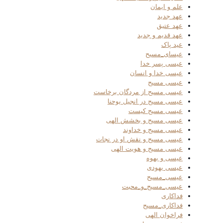
علم و ایمان
عهد جدید
عهد عتیق
عهد قدیم و جدید
عید پاک
عیسای_مسیح
عیسی پسر خدا
عیسی خدا و انسان
عیسی مسیح
عیسی مسیح از مردگان برخاست
عیسی مسیح در انجیل یوحنا
عیسی مسیح کیست
عیسی مسیح و بخشش الهی
عیسی مسیح و خداوند
عیسی مسیح و نقش او در نجات
عیسی مسیح و هویت الهی
عیسی و یهوه
عیسی یهودی
عیسی_مسیح
عیسی_مسیح_و_محبت
فداکاری
فداکاری_مسیح
فراخوان الهی