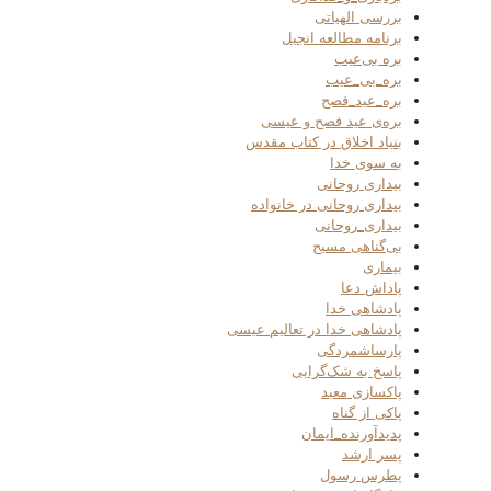
بررسی الهیاتی
برنامه مطالعه انجیل
بره بی‌عیب
بره_بی_عیب
بره_عید_فصح
بره‌ی عید فصح و عیسی
بنیاد اخلاق در کتاب مقدس
به سوی خدا
بیداری روحانی
بیداری روحانی در خانواده
بیداری_روحانی
بی‌گناهی مسیح
بیماری
پاداش دعا
پادشاهی خدا
پادشاهی خدا در تعالیم عیسی
پارساشمردگی
پاسخ به شک‌گرایی
پاکسازی معبد
پاکی از گناه
پدیدآورنده_ایمان
پسر ارشد
پطرس رسول