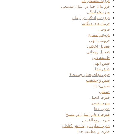
فرزند نخست‌زاده
فرزندان خدا در ایمان مسیحی
فرزندخواندگی
فرزندخواندگی در ایمان
فرمان‌های ده‌گانه
فروتنی
فروتنی مسیح
فروتنی_الهی
فضایل اخلاقی
فضایل روحانی
فلسفه دین
فیض الهی
فیض خدا
فیض نجات‌بخش چیست؟
فیض و حقیقت
فیض_خدا
قحطی
قدرت انجیل
قدرت خون
قدرت دعا
قدرت دعا و ایمان در مسیح
قدرت روح‌القدس
قدرت صلیب و بخشش گناهان
قدرت و عظمت خدا