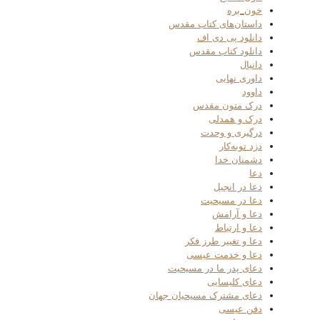
خون_بره
داستان‌های کتاب مقدس
دانلود پی دی اف
دانلود کتاب مقدس
دانیال
داوری نهایی
داوود
درک متون مقدس
درک و همدلی
درگیری و وحدت
دزد توبه‌کار
دشمنان خدا
دعا
دعا در انجیل
دعا در مسیحیت
دعا و آرامش
دعا و ارتباط
دعا و تغییر طرز فکر
دعا و خدمت عیسی
دعای پدر ما در مسیحیت
دعای کلیسایی
دعای مشترک مسیحیان جهان
دفن عیسی