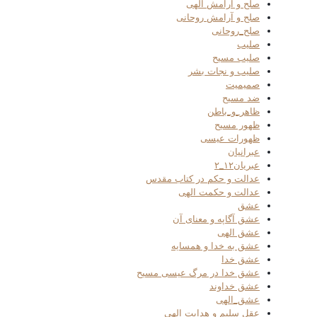
صلح و آرامش الهی
صلح و آرامش روحانی
صلح_روحانی
صلیب
صلیب مسیح
صلیب و نجات بشر
صمیمیت
ضد مسیح
ظاهر_و_باطن
ظهور مسیح
ظهورات عیسی
عبرانیان
عبریان۱۲_۲
عدالت و حکم در کتاب مقدس
عدالت و حکمت الهی
عشق
عشق آگاپه و معنای آن
عشق الهی
عشق به خدا و همسایه
عشق خدا
عشق خدا در مرگ عیسی مسیح
عشق خداوند
عشق_الهی
عقل سلیم و هدایت الهی