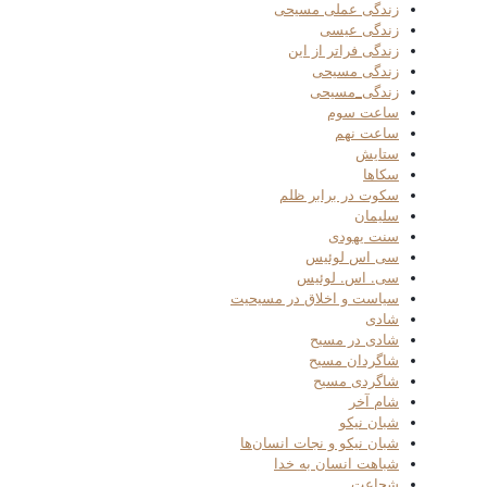
زندگی عملی مسیحی
زندگی عیسی
زندگی فراتر از این
زندگی مسیحی
زندگی_مسیحی
ساعت سوم
ساعت نهم
ستایش
سکاها
سکوت در برابر ظلم
سلیمان
سنت یهودی
سی اس لوئیس
سی. اس. لوئیس
سیاست و اخلاق در مسیحیت
شادی
شادی در مسیح
شاگردان مسیح
شاگردی مسیح
شام آخر
شبان نیکو
شبان نیکو و نجات انسان‌ها
شباهت انسان به خدا
شجاعت