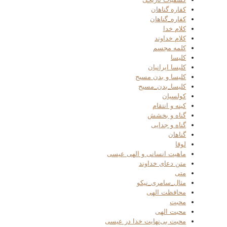
کفاره گناهان
کفاره_گناهان
کلام خدا
کلام خداوند
کلمه مجسم
کلیسا
کلیسا ایرانیان
کلیسا و بدن مسیح
کلیسا_بدن_مسیح
کولسیان
کینه و انتقام
گناه و بخشش
گناه و جدایی
گناهان
لوقا
ماهیت انسانی و الهی عیسی
متن دعای خداوند
متی
مثال_سامری_نیکو
محافظت الهی
محبت
محبت الهی
محبت بی‌نهایت خدا در عیسی