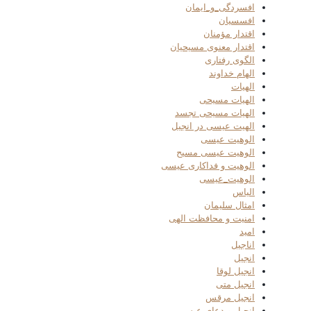
افسردگی_و_ایمان
افسسیان
اقتدار مؤمنان
اقتدار معنوی مسیحیان
الگوی رفتاری
الهام خداوند
الهیات
الهیات مسیحی
الهیات مسیحی تجسد
الهیت عیسی در انجیل
الوهیت عیسی
الوهیت عیسی مسیح
الوهیت و فداکاری عیسی
الوهیت_عیسی
الیاس
امثال سلیمان
امنیت و محافظت الهی
امید
اناجیل
انجیل
انجیل لوقا
انجیل متی
انجیل مرقس
انجیل و دعای عیسی