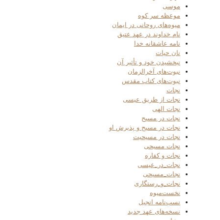
موسی
موعظه سر کوه
میوه‌های روحانی در ایمان
نام خداوند در عهد عتیق
نامه عاشقانه خدا
نان حیات
نبخشیدن خود و تأثیر آن
نبوت‌های آخرالزمان
نبوت‌های کتاب مقدس
نجات
نجات از طریق عیسی
نجات الهی
نجات در مسیح
نجات در مسیح و پذیرش او
نجات در مسیحیت
نجات مسیحی
نجات و کفاره
نجات_در_عیسی
نجات_مسیحی
نجات_و_رستگاری
نخست‌میوه
نسب‌نامه انجیل
نسخه‌های عهد جدید