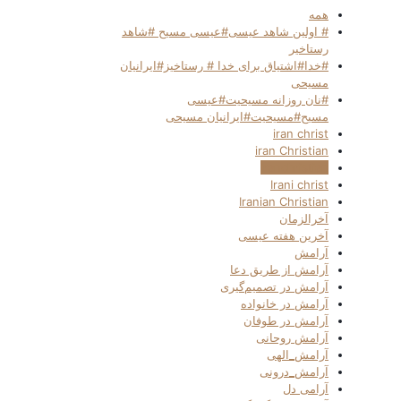
همه
# اولین شاهد عیسی#عیسی مسیح #شاهد
رستاخیر
#خدا#اشتیاق برای خدا # رستاخیز#ایرانیان
مسیحی
#نان روزانه مسیحیت#عیسی
مسیح#مسیحیت#ایرانیان مسیحی
iran christ
iran Christian
iranchristian
Irani christ
Iranian Christian
آخرالزمان
آخرین هفته عیسی
آرامش
آرامش از طریق دعا
آرامش در تصمیم‌گیری
آرامش در خانواده
آرامش در طوفان
آرامش روحانی
آرامش_الهی
آرامش_درونی
آرامی دل