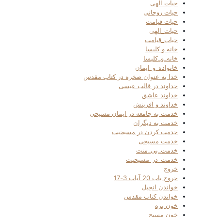
حیات الهی
حیات روحانی
حیات قیامت
حیات_الهی
حیات_قیامت
خانه و کلیسا
خانه_و_کلیسا
خانواده_و_ایمان
خدا به عنوان صخره در کتاب مقدس
خداوند در قالب عیسی
خداوند عاشق
خداوند و آفرینش
خدمت به جامعه در ایمان مسیحی
خدمت به دیگران
خدمت کردن در مسیحیت
خدمت مسیحی
خدمت_بی_منت
خدمت_در_مسیحیت
خروج
خروج باب 20 آیات 3-17
خواندن انجیل
خواندن کتاب مقدس
خون بره
خون مسیح