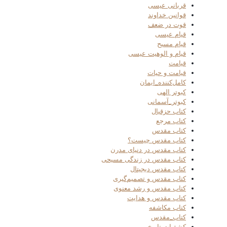
قربانی عیسی
قوانین خداوند
قوت در ضعف
قیام عیسی
قیام مسیح
قیام و الوهیت عیسی
قیامت
قیامت و حیات
کامل‌کننده_ایمان
کبوتر الهی
کبوتر_آسمانی
کتاب حزقیال
کتاب مرجع
کتاب مقدس
کتاب مقدس چیست؟
کتاب مقدس در دنیای مدرن
کتاب مقدس در زندگی مسیحی
کتاب مقدس دیجیتال
کتاب مقدس و تصمیم‌گیری
کتاب مقدس و رشد معنوی
کتاب مقدس و هدایت
کتاب مکاشفه
کتاب_مقدس
کشفیات تاریخی