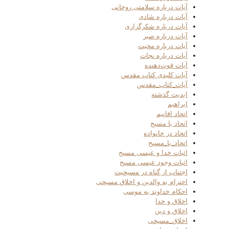
آیات درباره سلامتی روحانی
آیات درباره شادی
آیات درباره شکرگزاری
آیات درباره صبر
آیات درباره محبت
آیات درباره نجات
آیات قوت‌دهنده
آیات کلیدی کتاب مقدس
آیات_کتاب_مقدس
ابدیت گذشته
ابراهیم
اتحاد اقانیم
اتحاد با مسیح
اتحاد در خانواده
اتحاد_با_مسیح
اثبات خدا و عیسی مسیح
اثبات وجود عیسی مسیح
اجتناب از گناه در مسیحیت
احترام به والدین و اخلاق مسیحی
احکام خداوند به موسی
اخلاق و خدا
اخلاق و دین
اخلاق_مسیحی