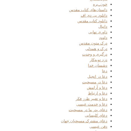
خون_بره
داستان‌های کتاب مقدس
دانلود پی دی اف
دانلود کتاب مقدس
دانیال
داوری نهایی
داوود
درک متون مقدس
درک و همدلی
درگیری و وحدت
دزد توبه‌کار
دشمنان خدا
دعا
دعا در انجیل
دعا در مسیحیت
دعا و آرامش
دعا و ارتباط
دعا و تغییر طرز فکر
دعا و خدمت عیسی
دعای پدر ما در مسیحیت
دعای کلیسایی
دعای مشترک مسیحیان جهان
دفن عیسی