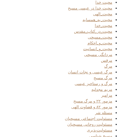
محبت خدا
محبت خدا در عیسی مسیح
محبت_الهی
محبت_به_همسایه
محبت_خدا
محبت_در_کتاب_مقدس
محبت_مسیحی
محبت_و_احکام
محبت_و_انسانیت
مردانگی مسیحی
مرقس
مرگ
مرگ عیسی و نجات انسان
مرگ مسیح
مرگ و رستاخیز عیسی
مریم مجدلیه
مزامیر
مزمور ۲۲ و مرگ مسیح
مزمور ۸۲ و قضاوت الهی
مسئله شر
مسئولیت اجتماعی مسیحیان
مسئولیت روحانی مسیحیان
مسئولیت‌پذیری
مسیح شناسی