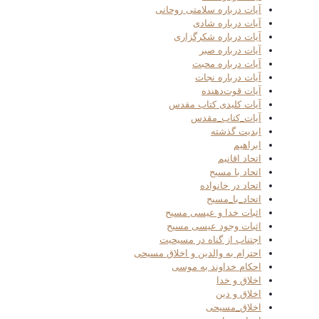
آیات درباره سلامتی روحانی
آیات درباره شادی
آیات درباره شکرگزاری
آیات درباره صبر
آیات درباره محبت
آیات درباره نجات
آیات قوت‌دهنده
آیات کلیدی کتاب مقدس
آیات_کتاب_مقدس
ابدیت گذشته
ابراهیم
اتحاد اقانیم
اتحاد با مسیح
اتحاد در خانواده
اتحاد_با_مسیح
اثبات خدا و عیسی مسیح
اثبات وجود عیسی مسیح
اجتناب از گناه در مسیحیت
احترام به والدین و اخلاق مسیحی
احکام خداوند به موسی
اخلاق و خدا
اخلاق و دین
اخلاق_مسیحی