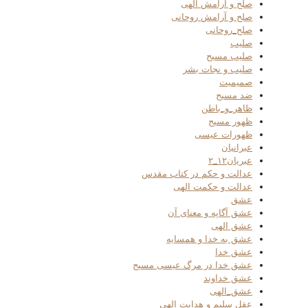
صلح و آرامش الهی
صلح و آرامش روحانی
صلح_روحانی
صلیب
صلیب مسیح
صلیب و نجات بشر
صمیمیت
ضد مسیح
ظاهر_و_باطن
ظهور مسیح
ظهورات عیسی
عبرانیان
عبریان۱۲_۲
عدالت و حکم در کتاب مقدس
عدالت و حکمت الهی
عشق
عشق آگاپه و معنای آن
عشق الهی
عشق به خدا و همسایه
عشق خدا
عشق خدا در مرگ عیسی مسیح
عشق خداوند
عشق_الهی
عقل سلیم و هدایت الهی