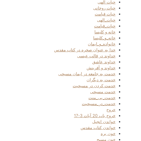
حیات الهی
حیات روحانی
حیات قیامت
حیات_الهی
حیات_قیامت
خانه و کلیسا
خانه_و_کلیسا
خانواده_و_ایمان
خدا به عنوان صخره در کتاب مقدس
خداوند در قالب عیسی
خداوند عاشق
خداوند و آفرینش
خدمت به جامعه در ایمان مسیحی
خدمت به دیگران
خدمت کردن در مسیحیت
خدمت مسیحی
خدمت_بی_منت
خدمت_در_مسیحیت
خروج
خروج باب 20 آیات 3-17
خواندن انجیل
خواندن کتاب مقدس
خون بره
خون مسیح