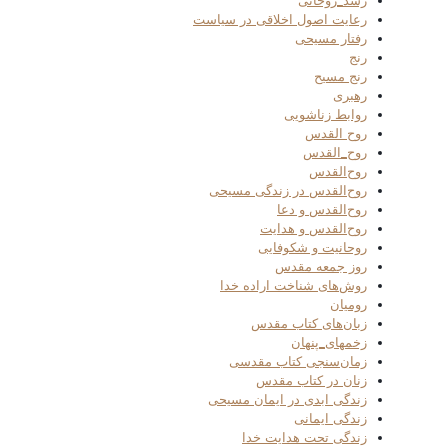
رشد_روحانی
رعایت اصول اخلاقی در سیاست
رفتار مسیحی
رنج
رنج مسیح
رهبری
روابط زناشویی
روح القدس
روح_القدس
روح‌القدس
روح‌القدس در زندگی مسیحی
روح‌القدس و دعا
روح‌القدس و هدایت
روحانیت و شکوفایی
روز جمعه مقدس
روش‌های شناخت اراده خدا
رومیان
زبان‌های کتاب مقدس
زخمهای_پنهان
زمان‌سنجی کتاب مقدسی
زنان در کتاب مقدس
زندگی ابدی در ایمان مسیحی
زندگی ایمانی
زندگی تحت هدایت خدا