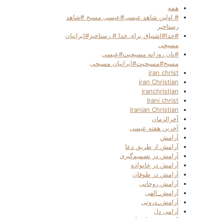
همه
# اولین شاهد عیسی#عیسی مسیح #شاهد
رستاخیر
#خدا#اشتیاق برای خدا # رستاخیز#ایرانیان
مسیحی
#نان روزانه مسیحیت#عیسی
مسیح#مسیحیت#ایرانیان مسیحی
iran christ
iran Christian
iranchristian
Irani christ
Iranian Christian
آخرالزمان
آخرین هفته عیسی
آرامش
آرامش از طریق دعا
آرامش در تصمیم‌گیری
آرامش در خانواده
آرامش در طوفان
آرامش روحانی
آرامش_الهی
آرامش_درونی
آرامی دل