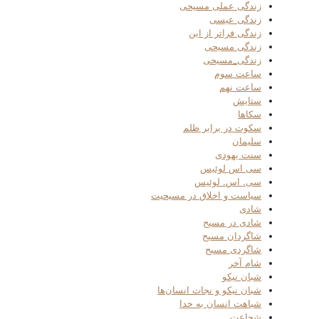
زندگی عملی مسیحی
زندگی عیسی
زندگی فراتر از این
زندگی مسیحی
زندگی_مسیحی
ساعت سوم
ساعت نهم
ستایش
سکاها
سکوت در برابر ظلم
سلیمان
سنت یهودی
سی اس لوئیس
سی. اس. لوئیس
سیاست و اخلاق در مسیحیت
شادی
شادی در مسیح
شاگردان مسیح
شاگردی مسیح
شام آخر
شبان نیکو
شبان نیکو و نجات انسان‌ها
شباهت انسان به خدا
شجاعت