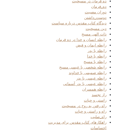
ده فرمان در مسیحیت
ده_فرمان
دوران مصیبت
دوست_داشتن
دیدگاه کتاب مقدس درباره سیاست
دین مسیحیت
ذات الهی مسیح
رابطه انسان و خدا در ده فرمان
رابطه ایمان و فیض
رابطه با پدر
رابطه با خدا
رابطه با مسیح
رابطه شخصی با عیسی مسیح
رابطه صمیمی با خداوند
رابطه عیسی با پدر
رابطه عیسی با پدر آسمانی
رابطه همسران
راز تجسد
راستی و حیات
راه رفتن به روح در مسیحیت
راه و راستی و حیات
راه_صلیب
راهکارهای کتاب مقدس برای مدیریت
احساسات