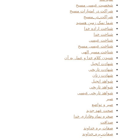
شخصیت عیسی مسیح
شراکت در امتیازات مسیح
شراکت_در_مسیح
شما نمک زمین هستید
شناخت اراده خدا
شناخت خدا
شناخت عیسی
شناخت عیسی مسیح
شناخت مسیر الهی
شنیدن کلام خدا و عمل به آن
شهادت انجیل
شهادت تاریخی
شهادت زنان
شواهد انجیل
شواهد تاریخی
شواهد تاریخی عیسی
صبر
صبر و تواضع
صحت عهد جدید
صخره نماد وفاداری خدا
صداقت
صفات بره خداوند
صفات_بره_خداوند