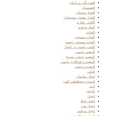
افسردگی_و_ایمان
افسسیان
اقتدار مؤمنان
اقتدار معنوی مسیحیان
الگوی رفتاری
الهام خداوند
الهیات
الهیات مسیحی
الهیات مسیحی تجسد
الهیت عیسی در انجیل
الوهیت عیسی
الوهیت عیسی مسیح
الوهیت و فداکاری عیسی
الوهیت_عیسی
الیاس
امثال سلیمان
امنیت و محافظت الهی
امید
اناجیل
انجیل
انجیل لوقا
انجیل متی
انجیل مرقس
انجیل و دعای عیسی