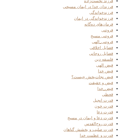
فرزند نخست‌زاده
فرزندان خدا در ایمان مسیحی
فرزندخواندگی
فرزندخواندگی در ایمان
فرمان‌های ده‌گانه
فروتنی
فروتنی مسیح
فروتنی_الهی
فضایل اخلاقی
فضایل روحانی
فلسفه دین
فیض الهی
فیض خدا
فیض نجات‌بخش چیست؟
فیض و حقیقت
فیض_خدا
قحطی
قدرت انجیل
قدرت خون
قدرت دعا
قدرت دعا و ایمان در مسیح
قدرت روح‌القدس
قدرت صلیب و بخشش گناهان
قدرت و عظمت خدا