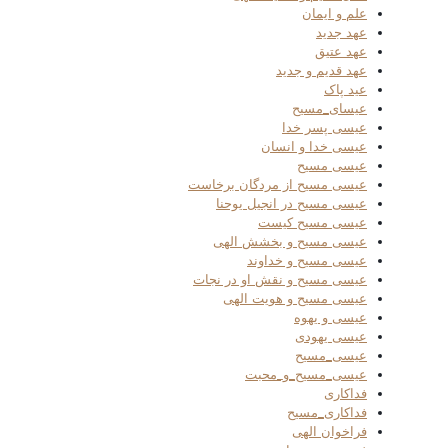
علم و ایمان
عهد جدید
عهد عتیق
عهد قدیم و جدید
عید پاک
عیسای_مسیح
عیسی پسر خدا
عیسی خدا و انسان
عیسی مسیح
عیسی مسیح از مردگان برخاست
عیسی مسیح در انجیل یوحنا
عیسی مسیح کیست
عیسی مسیح و بخشش الهی
عیسی مسیح و خداوند
عیسی مسیح و نقش او در نجات
عیسی مسیح و هویت الهی
عیسی و یهوه
عیسی یهودی
عیسی_مسیح
عیسی_مسیح_و_محبت
فداکاری
فداکاری_مسیح
فراخوان الهی