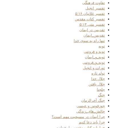
تفاوت فرهنگی
تفسیر انجیل
تفسیر غلاتیان ۵:۱۶
تفسیر کتاب مقدس
تفسیر متی ۵:۱۳
تقدیس در ایمان
تقدیس_ایمان
تنها راه به سوی خدا
توبه
توبه و فروتنی
توبه_و_ایمان
توبه_و_فروتنی
تورات و انجیل
تولد تازه
جلال خدا
جلال یافتن
جلجتا
جنگ
جنگ آخرالزمان
جوزفوس و عیسی
چالش_های_زندگی
چرا ایمان در مسیحیت مهم است؟
چرا باید دعا کنیم
چرا باید کتاب مقدس را بخوانیم