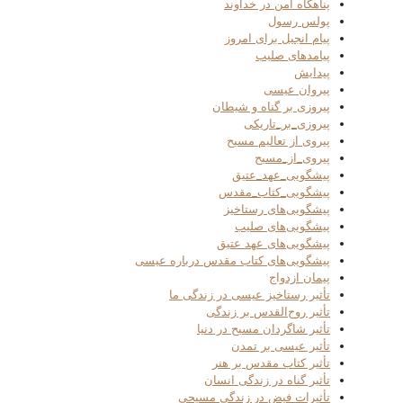
پناهگاه امن در خداوند
پولس رسول
پیام انجیل برای امروز
پیامدهای صلیب
پیدایش
پیروان عیسی
پیروزی بر گناه و شیطان
پیروزی_بر_تاریکی
پیروی از تعالیم مسیح
پیروی_از_مسیح
پیشگویی_عهد_عتیق
پیشگویی_کتاب_مقدس
پیشگویی‌های رستاخیز
پیشگویی‌های صلیب
پیشگویی‌های عهد عتیق
پیشگویی‌های کتاب مقدس درباره عیسی
پیمان ازدواج
تأثیر رستاخیز عیسی در زندگی ما
تأثیر روح‌القدس بر زندگی
تأثیر شاگردان مسیح در دنیا
تأثیر عیسی بر تمدن
تأثیر کتاب مقدس بر هنر
تأثیر گناه در زندگی انسان
تأثیرات فیض در زندگی مسیحی