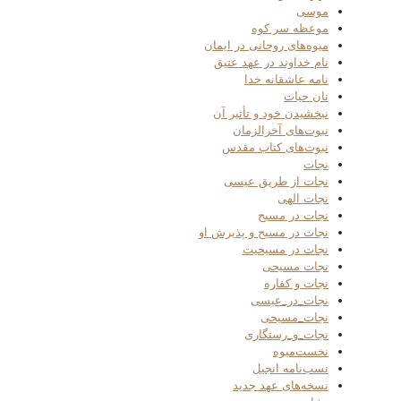
موسی
موعظه سر کوه
میوه‌های روحانی در ایمان
نام خداوند در عهد عتیق
نامه عاشقانه خدا
نان حیات
نبخشیدن خود و تأثیر آن
نبوت‌های آخرالزمان
نبوت‌های کتاب مقدس
نجات
نجات از طریق عیسی
نجات الهی
نجات در مسیح
نجات در مسیح و پذیرش او
نجات در مسیحیت
نجات مسیحی
نجات و کفاره
نجات_در_عیسی
نجات_مسیحی
نجات_و_رستگاری
نخست‌میوه
نسب‌نامه انجیل
نسخه‌های عهد جدید