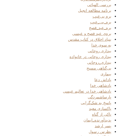
بررسی الهیاتی
برنامه مطالعه انجیل
بره بی‌عیب
بره_بی_عیب
بره_عید_فصح
بره‌ی عید فصح و عیسی
بنیاد اخلاق در کتاب مقدس
به سوی خدا
بیداری روحانی
بیداری روحانی در خانواده
بیداری_روحانی
بی‌گناهی مسیح
بیماری
پاداش دعا
پادشاهی خدا
پادشاهی خدا در تعالیم عیسی
پارساشمردگی
پاسخ به شک‌گرایی
پاکسازی معبد
پاکی از گناه
پدیدآورنده_ایمان
پسر ارشد
پطرس رسول