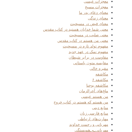
معجزات عیسی
معجزات مسیح
معنای دعای پدر ما
معنای زندگی
معنای فیض در مسیحیت
معنی شما خدایان هستید در کتاب مقدس
معنی صلیب در مسیحیت
معنی من هستم در کتاب مقدس
مفهوم تولد تازه در مسیحیت
مفهوم نمک در عهد جدید
مقاومت در برابر شیطان
مقایسه متون باستانی
مقبره خالی
مکاشفه
مکاشفه ۶
مکاشفه یوحنا
ملخ‌های آخرالزمان
من هستم عیسی
من هستم که هستم در کتاب خروج
منابع دینی
منابع فارسی زبان
مهارت‌های ارتباطی
مهربانی و رحمت خداوند
مهربانی_و_همبستگی