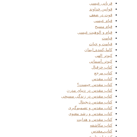
قربانی عیسی
قوانین خداوند
قوت در ضعف
قیام عیسی
قیام مسیح
قیام و الوهیت عیسی
قیامت
قیامت و حیات
کامل‌کننده_ایمان
کبوتر الهی
کبوتر_آسمانی
کتاب حزقیال
کتاب مرجع
کتاب مقدس
کتاب مقدس چیست؟
کتاب مقدس در دنیای مدرن
کتاب مقدس در زندگی مسیحی
کتاب مقدس دیجیتال
کتاب مقدس و تصمیم‌گیری
کتاب مقدس و رشد معنوی
کتاب مقدس و هدایت
کتاب مکاشفه
کتاب_مقدس
کشفیات تاریخی