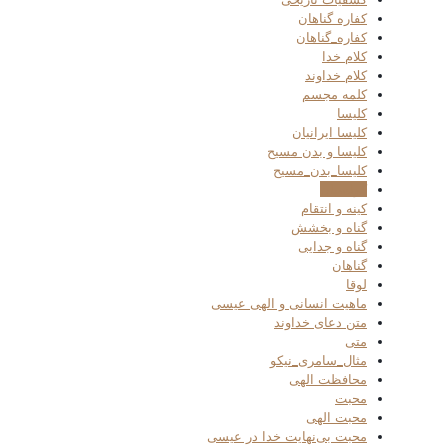
کفاره گناهان
کفاره_گناهان
کلام خدا
کلام خداوند
کلمه مجسم
کلیسا
کلیسا ایرانیان
کلیسا و بدن مسیح
کلیسا_بدن_مسیح
کولسیان
کینه و انتقام
گناه و بخشش
گناه و جدایی
گناهان
لوقا
ماهیت انسانی و الهی عیسی
متن دعای خداوند
متی
مثال_سامری_نیکو
محافظت الهی
محبت
محبت الهی
محبت بی‌نهایت خدا در عیسی