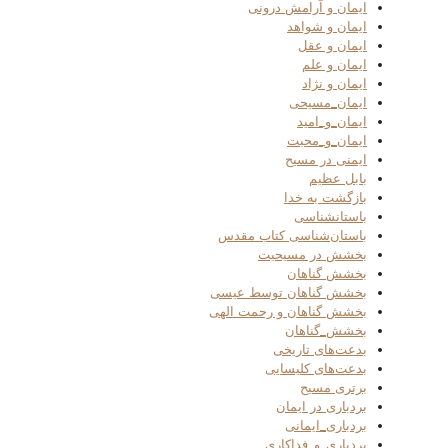
ایمان و آرامش درونی
ایمان و شواهد
ایمان و عقل
ایمان و علم
ایمان و نژاد
ایمان_مسیحی
ایمان_و_امید
ایمان_و_محبت
ایمنی در مسیح
بابل عظیم
بازگشت به خدا
باستانشناسی
باستان‌شناسی کتاب مقدس
بخشش در مسیحیت
بخشش گناهان
بخشش گناهان توسط عیسی
بخشش گناهان و رحمت الهی
بخشش_گناهان
بدعت‌های تاریخی
بدعت‌های کلیسایی
برتری مسیح
بردباری در ایمان
بردباری_ایمانی
بردباری_و_فداکاری