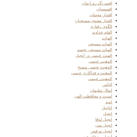
افسردگی_و_ایمان
افسسیان
اقتدار مؤمنان
اقتدار معنوی مسیحیان
الگوی رفتاری
الهام خداوند
الهیات
الهیات مسیحی
الهیات مسیحی تجسد
الهیت عیسی در انجیل
الوهیت عیسی
الوهیت عیسی مسیح
الوهیت و فداکاری عیسی
الوهیت_عیسی
الیاس
امثال سلیمان
امنیت و محافظت الهی
امید
اناجیل
انجیل
انجیل لوقا
انجیل متی
انجیل مرقس
انجیل و دعای عیسی