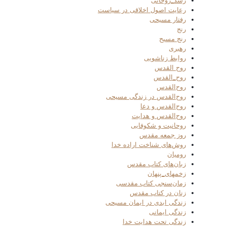
رشد_روحانی
رعایت اصول اخلاقی در سیاست
رفتار مسیحی
رنج
رنج مسیح
رهبری
روابط زناشویی
روح القدس
روح_القدس
روح‌القدس
روح‌القدس در زندگی مسیحی
روح‌القدس و دعا
روح‌القدس و هدایت
روحانیت و شکوفایی
روز جمعه مقدس
روش‌های شناخت اراده خدا
رومیان
زبان‌های کتاب مقدس
زخمهای_پنهان
زمان‌سنجی کتاب مقدسی
زنان در کتاب مقدس
زندگی ابدی در ایمان مسیحی
زندگی ایمانی
زندگی تحت هدایت خدا