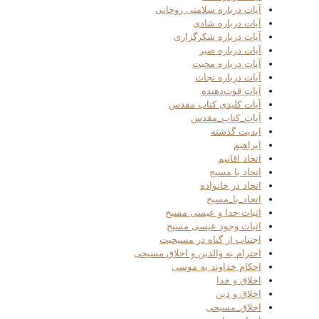
آیات درباره سلامتی روحانی
آیات درباره شادی
آیات درباره شکرگزاری
آیات درباره صبر
آیات درباره محبت
آیات درباره نجات
آیات قوت‌دهنده
آیات کلیدی کتاب مقدس
آیات_کتاب_مقدس
ابدیت گذشته
ابراهیم
اتحاد اقانیم
اتحاد با مسیح
اتحاد در خانواده
اتحاد_با_مسیح
اثبات خدا و عیسی مسیح
اثبات وجود عیسی مسیح
اجتناب از گناه در مسیحیت
احترام به والدین و اخلاق مسیحی
احکام خداوند به موسی
اخلاق و خدا
اخلاق و دین
اخلاق_مسیحی