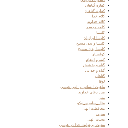
کفاره گناهان
کفاره_گناهان
کلام خدا
کلام خداوند
کلمه مجسم
کلیسا
کلیسا ایرانیان
کلیسا و بدن مسیح
کلیسا_بدن_مسیح
کولسیان
کینه و انتقام
گناه و بخشش
گناه و جدایی
گناهان
لوقا
ماهیت انسانی و الهی عیسی
متن دعای خداوند
متی
مثال_سامری_نیکو
محافظت الهی
محبت
محبت الهی
محبت بی‌نهایت خدا در عیسی