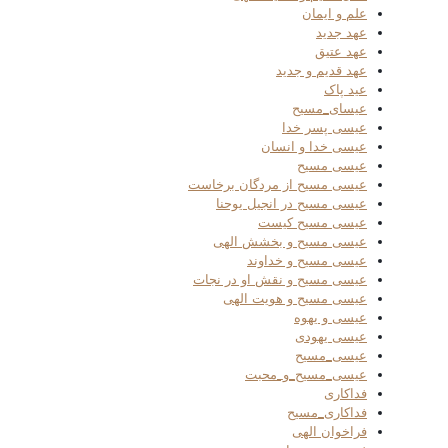
علم و ایمان
عهد جدید
عهد عتیق
عهد قدیم و جدید
عید پاک
عیسای_مسیح
عیسی پسر خدا
عیسی خدا و انسان
عیسی مسیح
عیسی مسیح از مردگان برخاست
عیسی مسیح در انجیل یوحنا
عیسی مسیح کیست
عیسی مسیح و بخشش الهی
عیسی مسیح و خداوند
عیسی مسیح و نقش او در نجات
عیسی مسیح و هویت الهی
عیسی و یهوه
عیسی یهودی
عیسی_مسیح
عیسی_مسیح_و_محبت
فداکاری
فداکاری_مسیح
فراخوان الهی