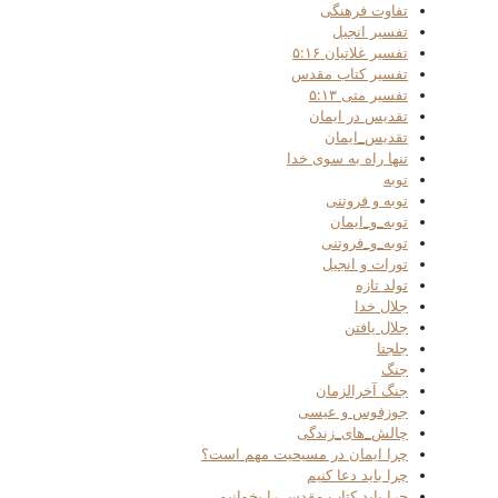
تفاوت فرهنگی
تفسیر انجیل
تفسیر غلاتیان ۵:۱۶
تفسیر کتاب مقدس
تفسیر متی ۵:۱۳
تقدیس در ایمان
تقدیس_ایمان
تنها راه به سوی خدا
توبه
توبه و فروتنی
توبه_و_ایمان
توبه_و_فروتنی
تورات و انجیل
تولد تازه
جلال خدا
جلال یافتن
جلجتا
جنگ
جنگ آخرالزمان
جوزفوس و عیسی
چالش_های_زندگی
چرا ایمان در مسیحیت مهم است؟
چرا باید دعا کنیم
چرا باید کتاب مقدس را بخوانیم