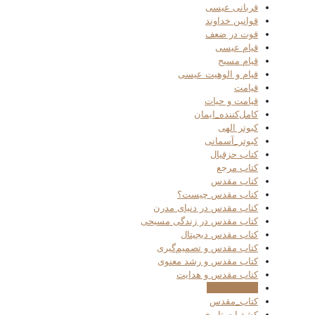
قربانی عیسی
قوانین خداوند
قوت در ضعف
قیام عیسی
قیام مسیح
قیام و الوهیت عیسی
قیامت
قیامت و حیات
کامل‌کننده_ایمان
کبوتر الهی
کبوتر_آسمانی
کتاب حزقیال
کتاب مرجع
کتاب مقدس
کتاب مقدس چیست؟
کتاب مقدس در دنیای مدرن
کتاب مقدس در زندگی مسیحی
کتاب مقدس دیجیتال
کتاب مقدس و تصمیم‌گیری
کتاب مقدس و رشد معنوی
کتاب مقدس و هدایت
کتاب مکاشفه
کتاب_مقدس
کشفیات تاریخی