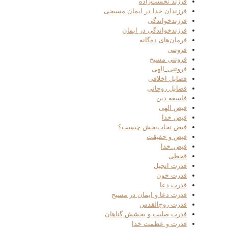
فرزند نخست‌زاده
فرزندان خدا در ایمان مسیحی
فرزندخواندگی
فرزندخواندگی در ایمان
فرمان‌های ده‌گانه
فروتنی
فروتنی مسیح
فروتنی_الهی
فضایل اخلاقی
فضایل روحانی
فلسفه دین
فیض الهی
فیض خدا
فیض نجات‌بخش چیست؟
فیض و حقیقت
فیض_خدا
قحطی
قدرت انجیل
قدرت خون
قدرت دعا
قدرت دعا و ایمان در مسیح
قدرت روح‌القدس
قدرت صلیب و بخشش گناهان
قدرت و عظمت خدا