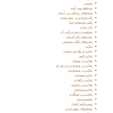
موسی
موعظه سر کوه
میوه‌های روحانی در ایمان
نام خداوند در عهد عتیق
نامه عاشقانه خدا
نان حیات
نبخشیدن خود و تأثیر آن
نبوت‌های آخرالزمان
نبوت‌های کتاب مقدس
نجات
نجات از طریق عیسی
نجات الهی
نجات در مسیح
نجات در مسیح و پذیرش او
نجات در مسیحیت
نجات مسیحی
نجات و کفاره
نجات_در_عیسی
نجات_مسیحی
نجات_و_رستگاری
نخست‌میوه
نسب‌نامه انجیل
نسخه‌های عهد جدید