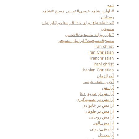
همه
# اولین شاهد عیسی#عیسی مسیح #شاهد
رستاخیر
#خدا#اشتیاق برای خدا # رستاخیز#ایرانیان
مسیحی
#نان روزانه مسیحیت#عیسی
مسیح#مسیحیت#ایرانیان مسیحی
iran christ
iran Christian
iranchristian
Irani christ
Iranian Christian
آخرالزمان
آخرین هفته عیسی
آرامش
آرامش از طریق دعا
آرامش در تصمیم‌گیری
آرامش در خانواده
آرامش در طوفان
آرامش روحانی
آرامش_الهی
آرامش_درونی
آرامی دل