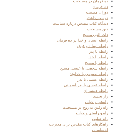
ده فرمان در مسیحیت
ده_فرمان
دوران مصیبت
دوست_داشتن
دیدگاه کتاب مقدس درباره سیاست
دین مسیحیت
ذات الهی مسیح
رابطه انسان و خدا در ده فرمان
رابطه ایمان و فیض
رابطه با پدر
رابطه با خدا
رابطه با مسیح
رابطه شخصی با عیسی مسیح
رابطه صمیمی با خداوند
رابطه عیسی با پدر
رابطه عیسی با پدر آسمانی
رابطه همسران
راز تجسد
راستی و حیات
راه رفتن به روح در مسیحیت
راه و راستی و حیات
راه_صلیب
راهکارهای کتاب مقدس برای مدیریت
احساسات