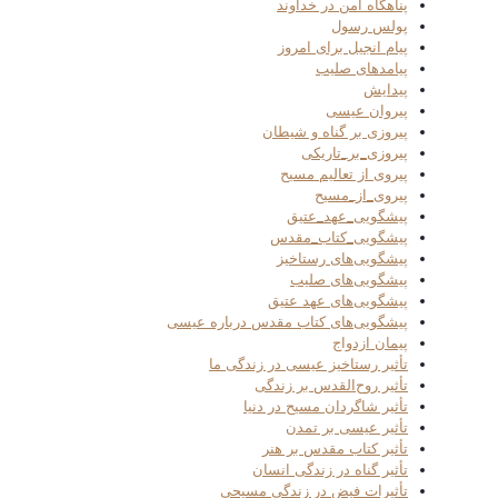
پناهگاه امن در خداوند
پولس رسول
پیام انجیل برای امروز
پیامدهای صلیب
پیدایش
پیروان عیسی
پیروزی بر گناه و شیطان
پیروزی_بر_تاریکی
پیروی از تعالیم مسیح
پیروی_از_مسیح
پیشگویی_عهد_عتیق
پیشگویی_کتاب_مقدس
پیشگویی‌های رستاخیز
پیشگویی‌های صلیب
پیشگویی‌های عهد عتیق
پیشگویی‌های کتاب مقدس درباره عیسی
پیمان ازدواج
تأثیر رستاخیز عیسی در زندگی ما
تأثیر روح‌القدس بر زندگی
تأثیر شاگردان مسیح در دنیا
تأثیر عیسی بر تمدن
تأثیر کتاب مقدس بر هنر
تأثیر گناه در زندگی انسان
تأثیرات فیض در زندگی مسیحی