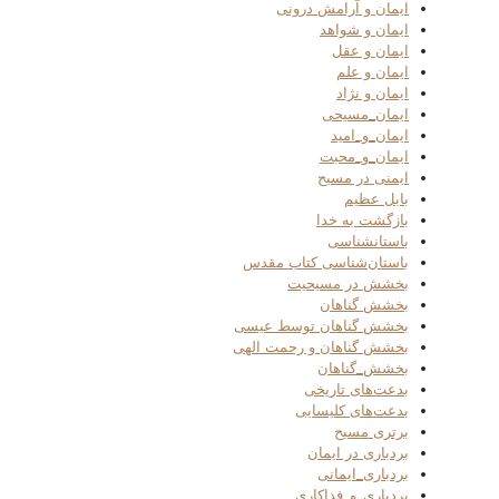
ایمان و آرامش درونی
ایمان و شواهد
ایمان و عقل
ایمان و علم
ایمان و نژاد
ایمان_مسیحی
ایمان_و_امید
ایمان_و_محبت
ایمنی در مسیح
بابل عظیم
بازگشت به خدا
باستانشناسی
باستان‌شناسی کتاب مقدس
بخشش در مسیحیت
بخشش گناهان
بخشش گناهان توسط عیسی
بخشش گناهان و رحمت الهی
بخشش_گناهان
بدعت‌های تاریخی
بدعت‌های کلیسایی
برتری مسیح
بردباری در ایمان
بردباری_ایمانی
بردباری_و_فداکاری