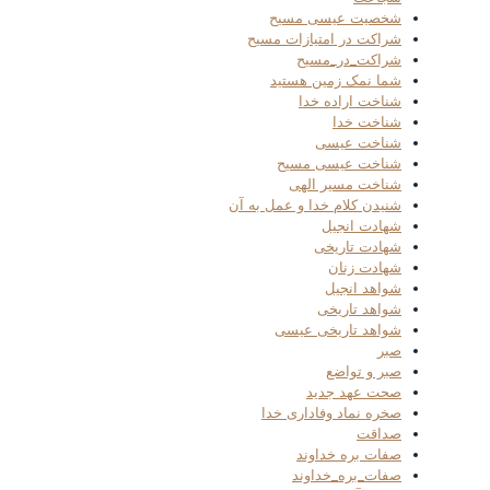
شخصیت عیسی مسیح
شراکت در امتیازات مسیح
شراکت_در_مسیح
شما نمک زمین هستید
شناخت اراده خدا
شناخت خدا
شناخت عیسی
شناخت عیسی مسیح
شناخت مسیر الهی
شنیدن کلام خدا و عمل به آن
شهادت انجیل
شهادت تاریخی
شهادت زنان
شواهد انجیل
شواهد تاریخی
شواهد تاریخی عیسی
صبر
صبر و تواضع
صحت عهد جدید
صخره نماد وفاداری خدا
صداقت
صفات بره خداوند
صفات_بره_خداوند