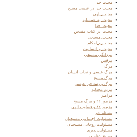
محبت خدا
محبت خدا در عیسی مسیح
محبت_الهی
محبت_به_همسایه
محبت_خدا
محبت_در_کتاب_مقدس
محبت_مسیحی
محبت_و_احکام
محبت_و_انسانیت
مردانگی مسیحی
مرقس
مرگ
مرگ عیسی و نجات انسان
مرگ مسیح
مرگ و رستاخیز عیسی
مریم مجدلیه
مزامیر
مزمور ۲۲ و مرگ مسیح
مزمور ۸۲ و قضاوت الهی
مسئله شر
مسئولیت اجتماعی مسیحیان
مسئولیت روحانی مسیحیان
مسئولیت‌پذیری
مسیح شناسی