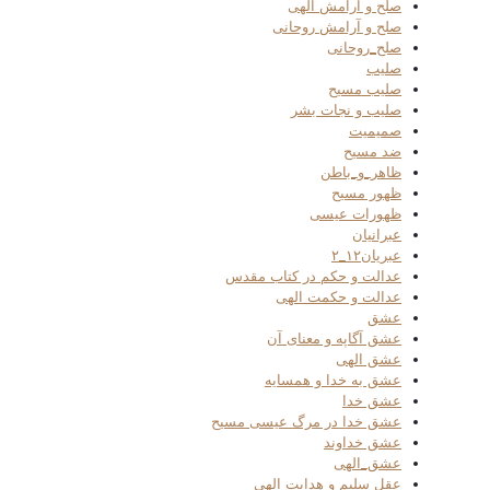
صلح و آرامش الهی
صلح و آرامش روحانی
صلح_روحانی
صلیب
صلیب مسیح
صلیب و نجات بشر
صمیمیت
ضد مسیح
ظاهر_و_باطن
ظهور مسیح
ظهورات عیسی
عبرانیان
عبریان۱۲_۲
عدالت و حکم در کتاب مقدس
عدالت و حکمت الهی
عشق
عشق آگاپه و معنای آن
عشق الهی
عشق به خدا و همسایه
عشق خدا
عشق خدا در مرگ عیسی مسیح
عشق خداوند
عشق_الهی
عقل سلیم و هدایت الهی