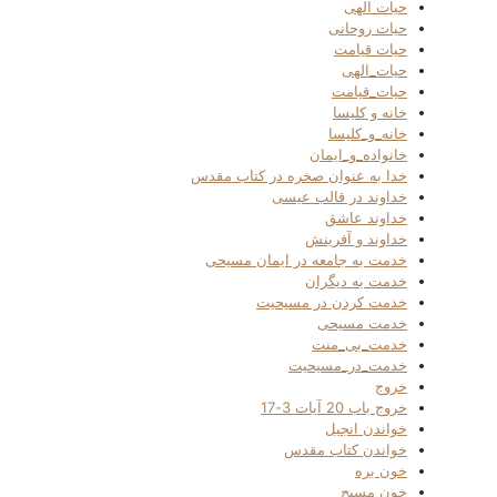
حیات الهی
حیات روحانی
حیات قیامت
حیات_الهی
حیات_قیامت
خانه و کلیسا
خانه_و_کلیسا
خانواده_و_ایمان
خدا به عنوان صخره در کتاب مقدس
خداوند در قالب عیسی
خداوند عاشق
خداوند و آفرینش
خدمت به جامعه در ایمان مسیحی
خدمت به دیگران
خدمت کردن در مسیحیت
خدمت مسیحی
خدمت_بی_منت
خدمت_در_مسیحیت
خروج
خروج باب 20 آیات 3-17
خواندن انجیل
خواندن کتاب مقدس
خون بره
خون مسیح