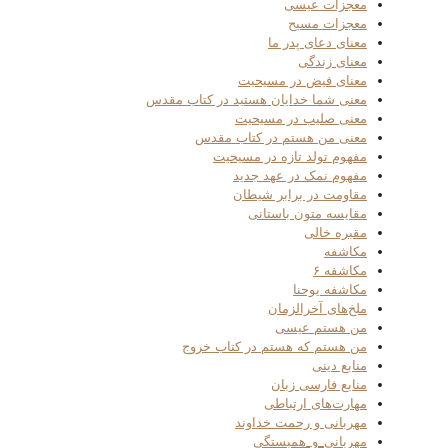
معجزات عیسی
معجزات مسیح
معنای دعای پدر ما
معنای زندگی
معنای فیض در مسیحیت
معنی شما خدایان هستید در کتاب مقدس
معنی صلیب در مسیحیت
معنی من هستم در کتاب مقدس
مفهوم تولد تازه در مسیحیت
مفهوم نمک در عهد جدید
مقاومت در برابر شیطان
مقایسه متون باستانی
مقبره خالی
مکاشفه
مکاشفه ۶
مکاشفه یوحنا
ملخ‌های آخرالزمان
من هستم عیسی
من هستم که هستم در کتاب خروج
منابع دینی
منابع فارسی زبان
مهارت‌های ارتباطی
مهربانی و رحمت خداوند
مهربانی_و_همبستگی