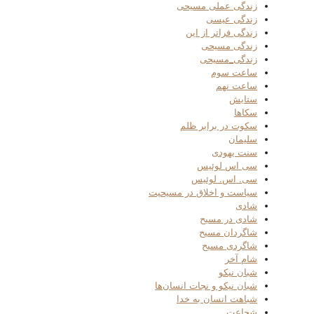
زندگی عملی مسیحی
زندگی عیسی
زندگی فراتر از این
زندگی مسیحی
زندگی_مسیحی
ساعت سوم
ساعت نهم
ستایش
سکاها
سکوت در برابر ظلم
سلیمان
سنت یهودی
سی اس لوئیس
سی. اس. لوئیس
سیاست و اخلاق در مسیحیت
شادی
شادی در مسیح
شاگردان مسیح
شاگردی مسیح
شام آخر
شبان نیکو
شبان نیکو و نجات انسان‌ها
شباهت انسان به خدا
شجاعت