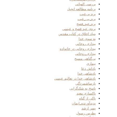
بررسی الهیاتی
برنامه مطالعه انجیل
بره بی‌عیب
بره_بی_عیب
بره_عید_فصح
بره‌ی عید فصح و عیسی
بنیاد اخلاق در کتاب مقدس
به سوی خدا
بیداری روحانی
بیداری روحانی در خانواده
بیداری_روحانی
بی‌گناهی مسیح
بیماری
پاداش دعا
پادشاهی خدا
پادشاهی خدا در تعالیم عیسی
پارساشمردگی
پاسخ به شک‌گرایی
پاکسازی معبد
پاکی از گناه
پدیدآورنده_ایمان
پسر ارشد
پطرس رسول