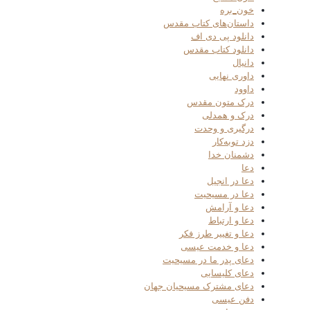
خون_بره
داستان‌های کتاب مقدس
دانلود پی دی اف
دانلود کتاب مقدس
دانیال
داوری نهایی
داوود
درک متون مقدس
درک و همدلی
درگیری و وحدت
دزد توبه‌کار
دشمنان خدا
دعا
دعا در انجیل
دعا در مسیحیت
دعا و آرامش
دعا و ارتباط
دعا و تغییر طرز فکر
دعا و خدمت عیسی
دعای پدر ما در مسیحیت
دعای کلیسایی
دعای مشترک مسیحیان جهان
دفن عیسی