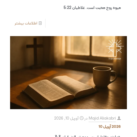
میوه روح محبت است. غلاطیان 5:22
اطلاعات بیشتر
Majid Aliakabri
در
آوریل 10, 2026
2026 آپریل 10
خداوند وفادار است. دوم تسالونیکیان 3:3