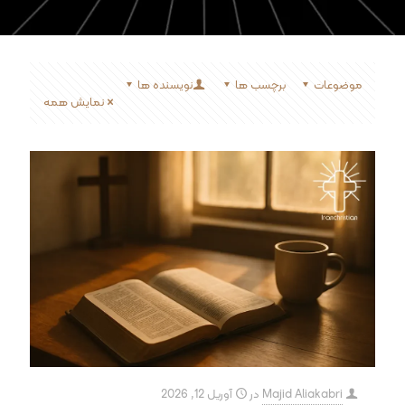
موضوعات
برچسب ها
نویسنده ها
نمایش همه
Majid Aliakabri
در
آوریل 12, 2026