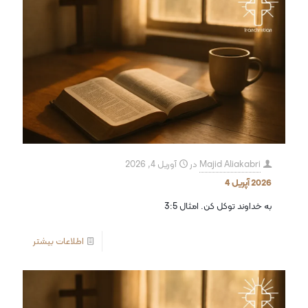
Majid Aliakabri
در
آوریل 4, 2026
2026 آپریل 4
به خداوند توکل کن. امثال 3:5
اطلاعات بیشتر