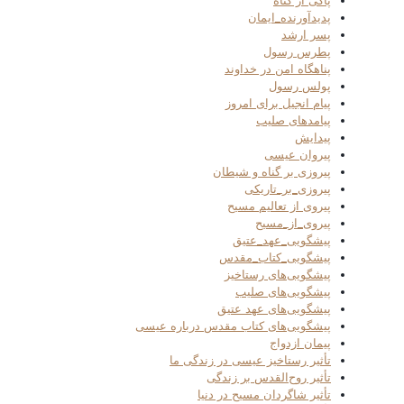
پاکی از گناه
پدیدآورنده_ایمان
پسر ارشد
پطرس رسول
پناهگاه امن در خداوند
پولس رسول
پیام انجیل برای امروز
پیامدهای صلیب
پیدایش
پیروان عیسی
پیروزی بر گناه و شیطان
پیروزی_بر_تاریکی
پیروی از تعالیم مسیح
پیروی_از_مسیح
پیشگویی_عهد_عتیق
پیشگویی_کتاب_مقدس
پیشگویی‌های رستاخیز
پیشگویی‌های صلیب
پیشگویی‌های عهد عتیق
پیشگویی‌های کتاب مقدس درباره عیسی
پیمان ازدواج
تأثیر رستاخیز عیسی در زندگی ما
تأثیر روح‌القدس بر زندگی
تأثیر شاگردان مسیح در دنیا