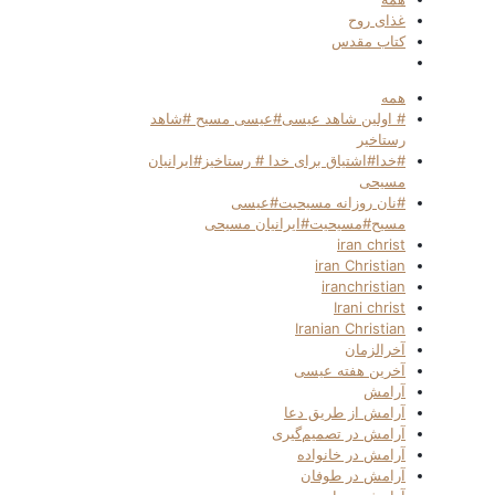
غذای روح
کتاب مقدس
همه
# اولین شاهد عیسی#عیسی مسیح #شاهد
رستاخیر
#خدا#اشتیاق برای خدا # رستاخیز#ایرانیان
مسیحی
#نان روزانه مسیحیت#عیسی
مسیح#مسیحیت#ایرانیان مسیحی
iran christ
iran Christian
iranchristian
Irani christ
Iranian Christian
آخرالزمان
آخرین هفته عیسی
آرامش
آرامش از طریق دعا
آرامش در تصمیم‌گیری
آرامش در خانواده
آرامش در طوفان