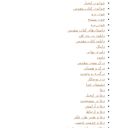
خواندن انجیل
خواندن کتاب مقدس
خون بره
خون مسیح
خون_بره
داستان‌های کتاب مقدس
دانلود پی دی اف
دانلود کتاب مقدس
دانیال
داوری نهایی
داوود
درک متون مقدس
درک و همدلی
درگیری و وحدت
دزد توبه‌کار
دشمنان خدا
دعا
دعا در انجیل
دعا در مسیحیت
دعا و آرامش
دعا و ارتباط
دعا و تغییر طرز فکر
دعا و خدمت عیسی
دعای پدر ما در مسیحیت