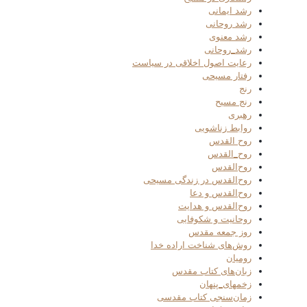
رشد ایمانی
رشد روحانی
رشد معنوی
رشد_روحانی
رعایت اصول اخلاقی در سیاست
رفتار مسیحی
رنج
رنج مسیح
رهبری
روابط زناشویی
روح القدس
روح_القدس
روح‌القدس
روح‌القدس در زندگی مسیحی
روح‌القدس و دعا
روح‌القدس و هدایت
روحانیت و شکوفایی
روز جمعه مقدس
روش‌های شناخت اراده خدا
رومیان
زبان‌های کتاب مقدس
زخمهای_پنهان
زمان‌سنجی کتاب مقدسی