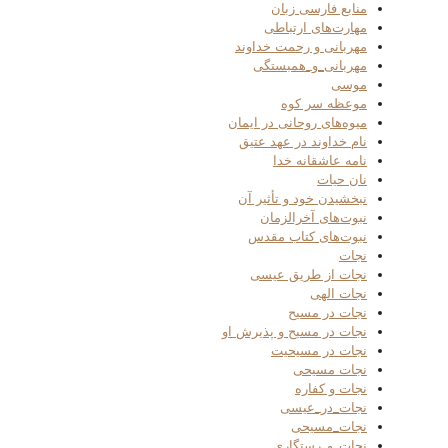
منابع فارسی زبان
مهارت‌های ارتباطی
مهربانی و رحمت خداوند
مهربانی_و_همبستگی
موسی
موعظه سر کوه
میوه‌های روحانی در ایمان
نام خداوند در عهد عتیق
نامه عاشقانه خدا
نان حیات
نبخشیدن خود و تأثیر آن
نبوت‌های آخرالزمان
نبوت‌های کتاب مقدس
نجات
نجات از طریق عیسی
نجات الهی
نجات در مسیح
نجات در مسیح و پذیرش او
نجات در مسیحیت
نجات مسیحی
نجات و کفاره
نجات_در_عیسی
نجات_مسیحی
نجات_و_رستگاری