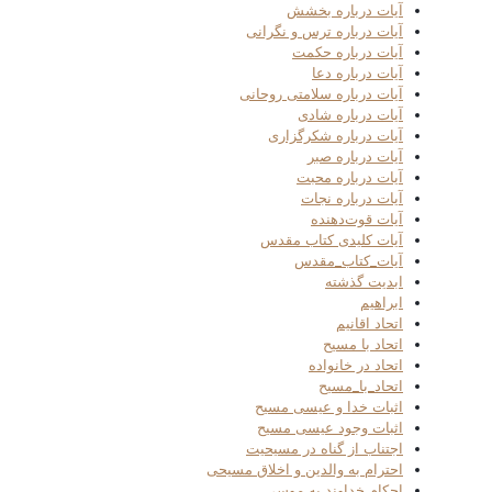
آیات درباره بخشش
آیات درباره ترس و نگرانی
آیات درباره حکمت
آیات درباره دعا
آیات درباره سلامتی روحانی
آیات درباره شادی
آیات درباره شکرگزاری
آیات درباره صبر
آیات درباره محبت
آیات درباره نجات
آیات قوت‌دهنده
آیات کلیدی کتاب مقدس
آیات_کتاب_مقدس
ابدیت گذشته
ابراهیم
اتحاد اقانیم
اتحاد با مسیح
اتحاد در خانواده
اتحاد_با_مسیح
اثبات خدا و عیسی مسیح
اثبات وجود عیسی مسیح
اجتناب از گناه در مسیحیت
احترام به والدین و اخلاق مسیحی
احکام خداوند به موسی