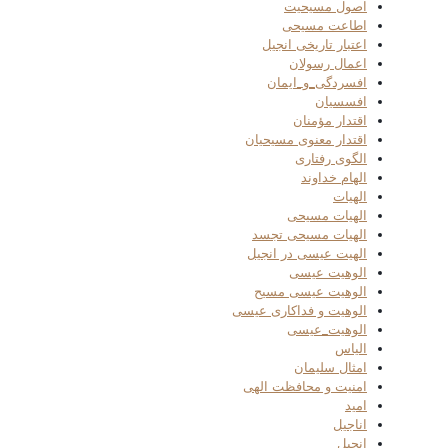
اصول مسیحیت
اطاعت مسیحی
اعتبار تاریخی انجیل
اعمال رسولان
افسردگی_و_ایمان
افسسیان
اقتدار مؤمنان
اقتدار معنوی مسیحیان
الگوی رفتاری
الهام خداوند
الهیات
الهیات مسیحی
الهیات مسیحی تجسد
الهیت عیسی در انجیل
الوهیت عیسی
الوهیت عیسی مسیح
الوهیت و فداکاری عیسی
الوهیت_عیسی
الیاس
امثال سلیمان
امنیت و محافظت الهی
امید
اناجیل
انجیل