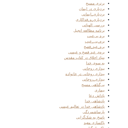
برتری مسیح
بردباری در ایمان
بردباری_ایمانی
بردباری_و_فداکاری
بررسی الهیاتی
برنامه مطالعه انجیل
بره بی‌عیب
بره_بی_عیب
بره_عید_فصح
بره‌ی عید فصح و عیسی
بنیاد اخلاق در کتاب مقدس
به سوی خدا
بیداری روحانی
بیداری روحانی در خانواده
بیداری_روحانی
بی‌گناهی مسیح
بیماری
پاداش دعا
پادشاهی خدا
پادشاهی خدا در تعالیم عیسی
پارساشمردگی
پاسخ به شک‌گرایی
پاکسازی معبد