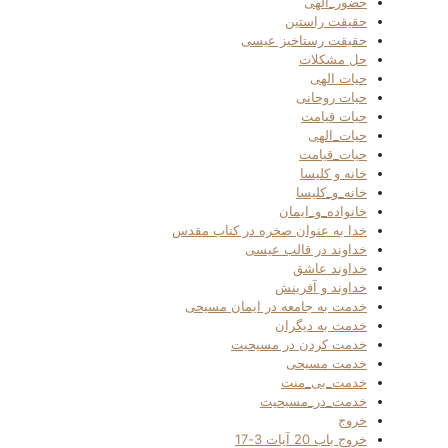
حضور_الهی
حقیقت راستین
حقیقت رستاخیز عیسی
حل مشکلات
حیات الهی
حیات روحانی
حیات قیامت
حیات_الهی
حیات_قیامت
خانه و کلیسا
خانه_و_کلیسا
خانواده_و_ایمان
خدا به عنوان صخره در کتاب مقدس
خداوند در قالب عیسی
خداوند عاشق
خداوند و آفرینش
خدمت به جامعه در ایمان مسیحی
خدمت به دیگران
خدمت کردن در مسیحیت
خدمت مسیحی
خدمت_بی_منت
خدمت_در_مسیحیت
خروج
خروج باب 20 آیات 3-17