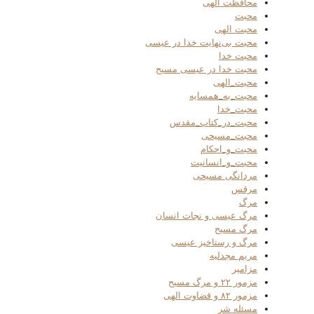
محافظت الهی
محبت
محبت الهی
محبت بی‌نهایت خدا در عیسی
محبت خدا
محبت خدا در عیسی مسیح
محبت_الهی
محبت_به_همسایه
محبت_خدا
محبت_در_کتاب_مقدس
محبت_مسیحی
محبت_و_احکام
محبت_و_انسانیت
مردانگی مسیحی
مرقس
مرگ
مرگ عیسی و نجات انسان
مرگ مسیح
مرگ و رستاخیز عیسی
مریم مجدلیه
مزامیر
مزمور ۲۲ و مرگ مسیح
مزمور ۸۲ و قضاوت الهی
مسئله شر