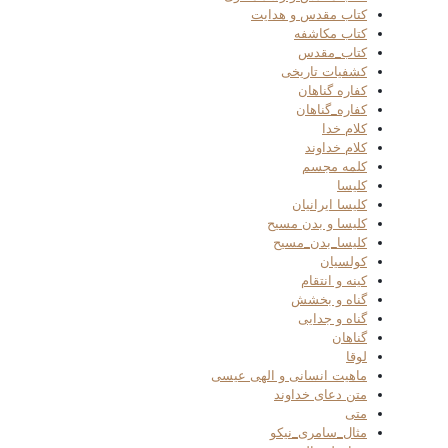
کتاب مقدس و هدایت
کتاب مکاشفه
کتاب_مقدس
کشفیات تاریخی
کفاره گناهان
کفاره_گناهان
کلام خدا
کلام خداوند
کلمه مجسم
کلیسا
کلیسا ایرانیان
کلیسا و بدن مسیح
کلیسا_بدن_مسیح
کولسیان
کینه و انتقام
گناه و بخشش
گناه و جدایی
گناهان
لوقا
ماهیت انسانی و الهی عیسی
متن دعای خداوند
متی
مثال_سامری_نیکو