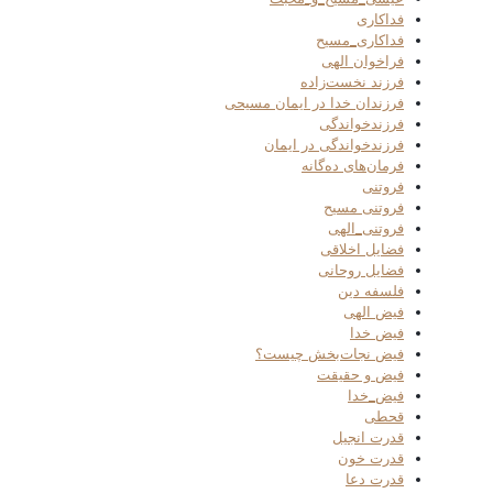
فداکاری
فداکاری_مسیح
فراخوان الهی
فرزند نخست‌زاده
فرزندان خدا در ایمان مسیحی
فرزندخواندگی
فرزندخواندگی در ایمان
فرمان‌های ده‌گانه
فروتنی
فروتنی مسیح
فروتنی_الهی
فضایل اخلاقی
فضایل روحانی
فلسفه دین
فیض الهی
فیض خدا
فیض نجات‌بخش چیست؟
فیض و حقیقت
فیض_خدا
قحطی
قدرت انجیل
قدرت خون
قدرت دعا