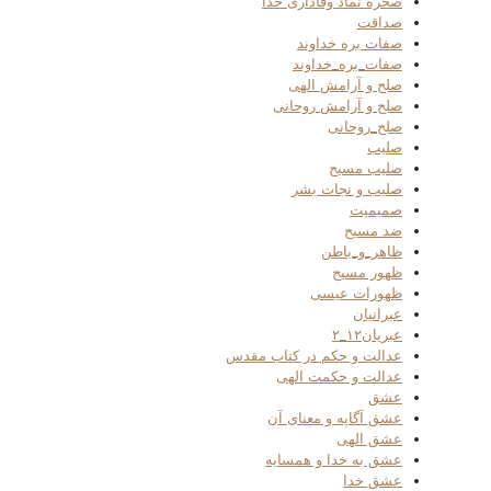
صخره نماد وفاداری خدا
صداقت
صفات بره خداوند
صفات_بره_خداوند
صلح و آرامش الهی
صلح و آرامش روحانی
صلح_روحانی
صلیب
صلیب مسیح
صلیب و نجات بشر
صمیمیت
ضد مسیح
ظاهر_و_باطن
ظهور مسیح
ظهورات عیسی
عبرانیان
عبریان۱۲_۲
عدالت و حکم در کتاب مقدس
عدالت و حکمت الهی
عشق
عشق آگاپه و معنای آن
عشق الهی
عشق به خدا و همسایه
عشق خدا