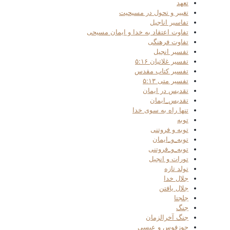
تعهد
تغییر و تحول در مسیحیت
تفاسیر اناجیل
تفاوت اعتقاد به خدا و ایمان مسیحی
تفاوت فرهنگی
تفسیر انجیل
تفسیر غلاتیان ۵:۱۶
تفسیر کتاب مقدس
تفسیر متی ۵:۱۳
تقدیس در ایمان
تقدیس_ایمان
تنها راه به سوی خدا
توبه
توبه و فروتنی
توبه_و_ایمان
توبه_و_فروتنی
تورات و انجیل
تولد تازه
جلال خدا
جلال یافتن
جلجتا
جنگ
جنگ آخرالزمان
جوزفوس و عیسی