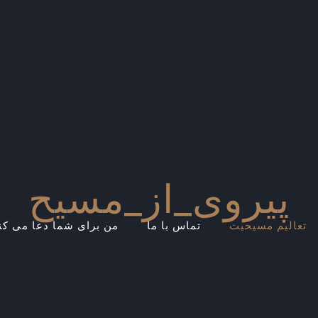
پیروی_از_مسیح
تعالیم مسیحیت
تماس با ما
من برای شما دعا می کن