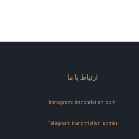
ارتباط با ما
Instagram: iranchristian_com
Telegram: iranchristian_admin