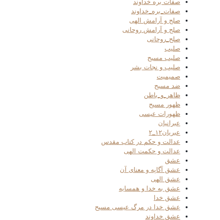
صفات بره خداوند
صفات_بره_خداوند
صلح و آرامش الهی
صلح و آرامش روحانی
صلح_روحانی
صلیب
صلیب مسیح
صلیب و نجات بشر
صمیمیت
ضد مسیح
ظاهر_و_باطن
ظهور مسیح
ظهورات عیسی
عبرانیان
عبریان۱۲_۲
عدالت و حکم در کتاب مقدس
عدالت و حکمت الهی
عشق
عشق آگاپه و معنای آن
عشق الهی
عشق به خدا و همسایه
عشق خدا
عشق خدا در مرگ عیسی مسیح
عشق خداوند