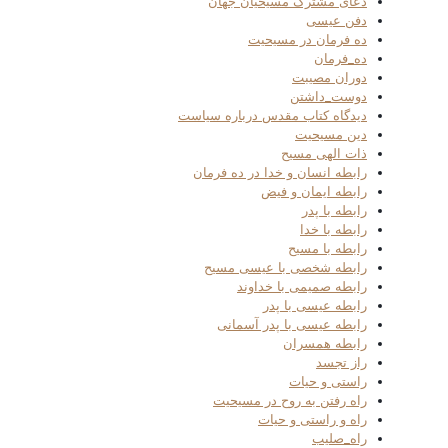
دعای مشترک مسیحیان جهان
دفن عیسی
ده فرمان در مسیحیت
ده_فرمان
دوران مصیبت
دوست_داشتن
دیدگاه کتاب مقدس درباره سیاست
دین مسیحیت
ذات الهی مسیح
رابطه انسان و خدا در ده فرمان
رابطه ایمان و فیض
رابطه با پدر
رابطه با خدا
رابطه با مسیح
رابطه شخصی با عیسی مسیح
رابطه صمیمی با خداوند
رابطه عیسی با پدر
رابطه عیسی با پدر آسمانی
رابطه همسران
راز تجسد
راستی و حیات
راه رفتن به روح در مسیحیت
راه و راستی و حیات
راه_صلیب