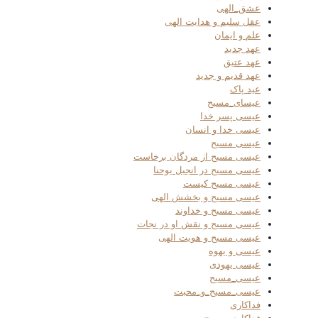
عشق_الهی
عقل سلیم و هدایت الهی
علم و ایمان
عهد جدید
عهد عتیق
عهد قدیم و جدید
عید پاک
عیسای_مسیح
عیسی پسر خدا
عیسی خدا و انسان
عیسی مسیح
عیسی مسیح از مردگان برخاست
عیسی مسیح در انجیل یوحنا
عیسی مسیح کیست
عیسی مسیح و بخشش الهی
عیسی مسیح و خداوند
عیسی مسیح و نقش او در نجات
عیسی مسیح و هویت الهی
عیسی و یهوه
عیسی یهودی
عیسی_مسیح
عیسی_مسیح_و_محبت
فداکاری