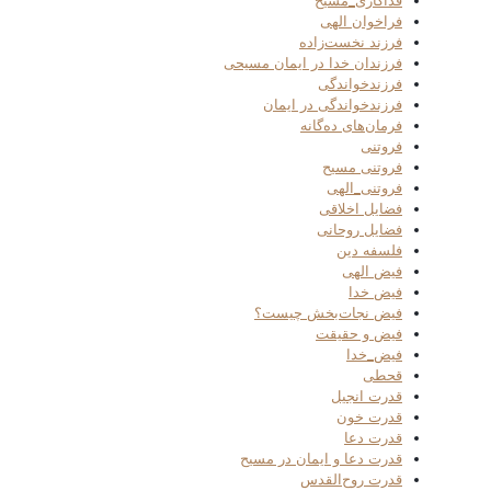
فداکاری_مسیح
فراخوان الهی
فرزند نخست‌زاده
فرزندان خدا در ایمان مسیحی
فرزندخواندگی
فرزندخواندگی در ایمان
فرمان‌های ده‌گانه
فروتنی
فروتنی مسیح
فروتنی_الهی
فضایل اخلاقی
فضایل روحانی
فلسفه دین
فیض الهی
فیض خدا
فیض نجات‌بخش چیست؟
فیض و حقیقت
فیض_خدا
قحطی
قدرت انجیل
قدرت خون
قدرت دعا
قدرت دعا و ایمان در مسیح
قدرت روح‌القدس