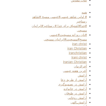
کتاب مقدس
همه
# اولین شاهد عیسی#عیسی مسیح #شاهد
رستاخیر
#خدا#اشتیاق برای خدا # رستاخیز#ایرانیان
مسیحی
#نان روزانه مسیحیت#عیسی
مسیح#مسیحیت#ایرانیان مسیحی
iran christ
iran Christian
iranchristian
Irani christ
Iranian Christian
آخرالزمان
آخرین هفته عیسی
آرامش
آرامش از طریق دعا
آرامش در تصمیم‌گیری
آرامش در خانواده
آرامش در طوفان
آرامش روحانی
آرامش_الهی