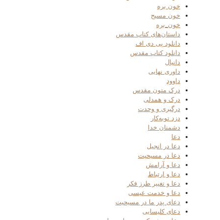
خون بره
خون مسیح
خون_بره
داستان‌های کتاب مقدس
دانلود پی دی اف
دانلود کتاب مقدس
دانیال
داوری نهایی
داوود
درک متون مقدس
درک و همدلی
درگیری و وحدت
دزد توبه‌کار
دشمنان خدا
دعا
دعا در انجیل
دعا در مسیحیت
دعا و آرامش
دعا و ارتباط
دعا و تغییر طرز فکر
دعا و خدمت عیسی
دعای پدر ما در مسیحیت
دعای کلیسایی