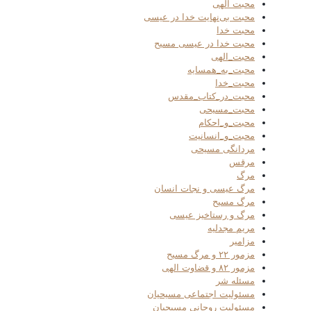
محبت الهی
محبت بی‌نهایت خدا در عیسی
محبت خدا
محبت خدا در عیسی مسیح
محبت_الهی
محبت_به_همسایه
محبت_خدا
محبت_در_کتاب_مقدس
محبت_مسیحی
محبت_و_احکام
محبت_و_انسانیت
مردانگی مسیحی
مرقس
مرگ
مرگ عیسی و نجات انسان
مرگ مسیح
مرگ و رستاخیز عیسی
مریم مجدلیه
مزامیر
مزمور ۲۲ و مرگ مسیح
مزمور ۸۲ و قضاوت الهی
مسئله شر
مسئولیت اجتماعی مسیحیان
مسئولیت روحانی مسیحیان