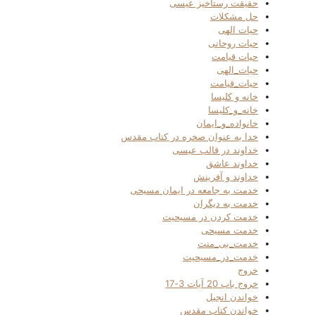
حقیقت رستاخیز عیسی
حل مشکلات
حیات الهی
حیات روحانی
حیات قیامت
حیات_الهی
حیات_قیامت
خانه و کلیسا
خانه_و_کلیسا
خانواده_و_ایمان
خدا به عنوان صخره در کتاب مقدس
خداوند در قالب عیسی
خداوند عاشق
خداوند و آفرینش
خدمت به جامعه در ایمان مسیحی
خدمت به دیگران
خدمت کردن در مسیحیت
خدمت مسیحی
خدمت_بی_منت
خدمت_در_مسیحیت
خروج
خروج باب 20 آیات 3-17
خواندن انجیل
خواندن کتاب مقدس