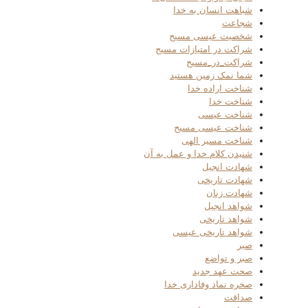
شباهت انسان به خدا
شجاعت
شخصیت عیسی مسیح
شراکت در امتیازات مسیح
شراکت_در_مسیح
شما نمک زمین هستید
شناخت اراده خدا
شناخت خدا
شناخت عیسی
شناخت عیسی مسیح
شناخت مسیر الهی
شنیدن کلام خدا و عمل به آن
شهادت انجیل
شهادت تاریخی
شهادت زنان
شواهد انجیل
شواهد تاریخی
شواهد تاریخی عیسی
صبر
صبر و تواضع
صحت عهد جدید
صخره نماد وفاداری خدا
صداقت