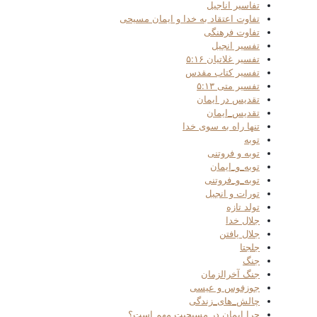
تفاسیر اناجیل
تفاوت اعتقاد به خدا و ایمان مسیحی
تفاوت فرهنگی
تفسیر انجیل
تفسیر غلاتیان ۵:۱۶
تفسیر کتاب مقدس
تفسیر متی ۵:۱۳
تقدیس در ایمان
تقدیس_ایمان
تنها راه به سوی خدا
توبه
توبه و فروتنی
توبه_و_ایمان
توبه_و_فروتنی
تورات و انجیل
تولد تازه
جلال خدا
جلال یافتن
جلجتا
جنگ
جنگ آخرالزمان
جوزفوس و عیسی
چالش_های_زندگی
چرا ایمان در مسیحیت مهم است؟