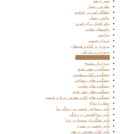
پسر ارشد
پطرس رسول
پناهگاه امن در خداوند
پولس رسول
پیام انجیل برای امروز
پیامدهای صلیب
پیدایش
پیروان عیسی
پیروزی بر گناه و شیطان
پیروزی_بر_تاریکی
پیروی از تعالیم مسیح
پیروی_از_مسیح
پیشگویی_عهد_عتیق
پیشگویی_کتاب_مقدس
پیشگویی‌های رستاخیز
پیشگویی‌های صلیب
پیشگویی‌های عهد عتیق
پیشگویی‌های کتاب مقدس درباره عیسی
پیمان ازدواج
تأثیر رستاخیز عیسی در زندگی ما
تأثیر روح‌القدس بر زندگی
تأثیر شاگردان مسیح در دنیا
تأثیر عیسی بر تمدن
تأثیر کتاب مقدس بر هنر