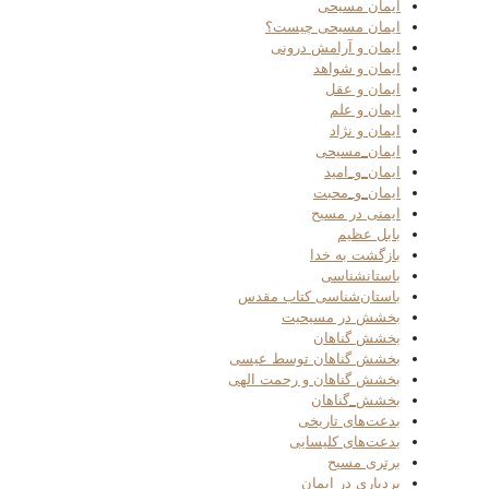
ایمان مسیحی
ایمان مسیحی چیست؟
ایمان و آرامش درونی
ایمان و شواهد
ایمان و عقل
ایمان و علم
ایمان و نژاد
ایمان_مسیحی
ایمان_و_امید
ایمان_و_محبت
ایمنی در مسیح
بابل عظیم
بازگشت به خدا
باستانشناسی
باستان‌شناسی کتاب مقدس
بخشش در مسیحیت
بخشش گناهان
بخشش گناهان توسط عیسی
بخشش گناهان و رحمت الهی
بخشش_گناهان
بدعت‌های تاریخی
بدعت‌های کلیسایی
برتری مسیح
بردباری در ایمان