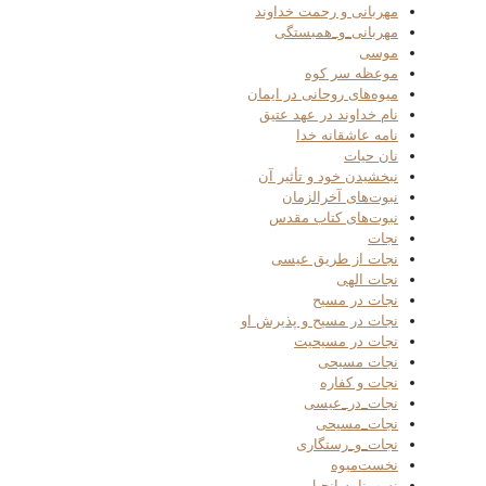
مهربانی و رحمت خداوند
مهربانی_و_همبستگی
موسی
موعظه سر کوه
میوه‌های روحانی در ایمان
نام خداوند در عهد عتیق
نامه عاشقانه خدا
نان حیات
نبخشیدن خود و تأثیر آن
نبوت‌های آخرالزمان
نبوت‌های کتاب مقدس
نجات
نجات از طریق عیسی
نجات الهی
نجات در مسیح
نجات در مسیح و پذیرش او
نجات در مسیحیت
نجات مسیحی
نجات و کفاره
نجات_در_عیسی
نجات_مسیحی
نجات_و_رستگاری
نخست‌میوه
نسب‌نامه انجیل