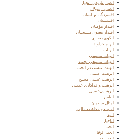
اعتبار تاریخی انجیل
اعمال رسولان
افسردگی_و_ایمان
افسسیان
اقتدار مؤمنان
اقتدار معنوی مسیحیان
الگوی رفتاری
الهام خداوند
الهیات
الهیات مسیحی
الهیات مسیحی تجسد
الهیت عیسی در انجیل
الوهیت عیسی
الوهیت عیسی مسیح
الوهیت و فداکاری عیسی
الوهیت_عیسی
الیاس
امثال سلیمان
امنیت و محافظت الهی
امید
اناجیل
انجیل
انجیل لوقا
انجیل متی