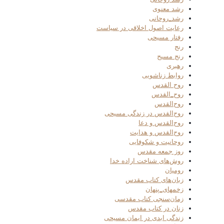
رشد معنوی
رشد_روحانی
رعایت اصول اخلاقی در سیاست
رفتار مسیحی
رنج
رنج مسیح
رهبری
روابط زناشویی
روح القدس
روح_القدس
روح‌القدس
روح‌القدس در زندگی مسیحی
روح‌القدس و دعا
روح‌القدس و هدایت
روحانیت و شکوفایی
روز جمعه مقدس
روش‌های شناخت اراده خدا
رومیان
زبان‌های کتاب مقدس
زخمهای_پنهان
زمان‌سنجی کتاب مقدسی
زنان در کتاب مقدس
زندگی ابدی در ایمان مسیحی