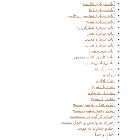
آیات درباره حکمت
آیات درباره دعا
آیات درباره سلامتی روحانی
آیات درباره شادی
آیات درباره شکرگزاری
آیات درباره صبر
آیات درباره محبت
آیات درباره نجات
آیات قوت‌دهنده
آیات کلیدی کتاب مقدس
آیات_کتاب_مقدس
ابدیت گذشته
ابراهیم
اتحاد اقانیم
اتحاد با مسیح
اتحاد در خانواده
اتحاد_با_مسیح
اثبات خدا و عیسی مسیح
اثبات وجود عیسی مسیح
اجتناب از گناه در مسیحیت
احترام به والدین و اخلاق مسیحی
احکام خداوند به موسی
اخلاق و خدا