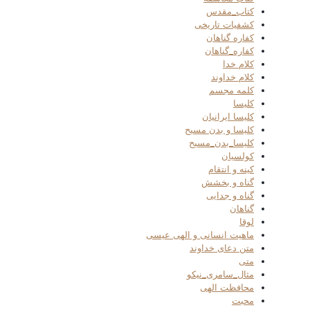
کتاب_مقدس
کشفیات تاریخی
کفاره گناهان
کفاره_گناهان
کلام خدا
کلام خداوند
کلمه مجسم
کلیسا
کلیسا ایرانیان
کلیسا و بدن مسیح
کلیسا_بدن_مسیح
کولسیان
کینه و انتقام
گناه و بخشش
گناه و جدایی
گناهان
لوقا
ماهیت انسانی و الهی عیسی
متن دعای خداوند
متی
مثال_سامری_نیکو
محافظت الهی
محبت