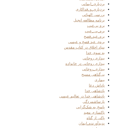
بردباری_ایمانی
بردباری_و_فداکاری
بررسی الهیاتی
برنامه مطالعه انجیل
بره بی‌عیب
بره_بی_عیب
بره_عید_فصح
بره‌ی عید فصح و عیسی
بنیاد اخلاق در کتاب مقدس
به سوی خدا
بیداری روحانی
بیداری روحانی در خانواده
بیداری_روحانی
بی‌گناهی مسیح
بیماری
پاداش دعا
پادشاهی خدا
پادشاهی خدا در تعالیم عیسی
پارساشمردگی
پاسخ به شک‌گرایی
پاکسازی معبد
پاکی از گناه
پدیدآورنده_ایمان