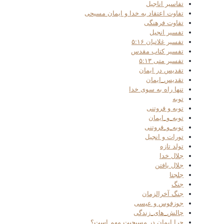
تفاسیر اناجیل
تفاوت اعتقاد به خدا و ایمان مسیحی
تفاوت فرهنگی
تفسیر انجیل
تفسیر غلاتیان ۵:۱۶
تفسیر کتاب مقدس
تفسیر متی ۵:۱۳
تقدیس در ایمان
تقدیس_ایمان
تنها راه به سوی خدا
توبه
توبه و فروتنی
توبه_و_ایمان
توبه_و_فروتنی
تورات و انجیل
تولد تازه
جلال خدا
جلال یافتن
جلجتا
جنگ
جنگ آخرالزمان
جوزفوس و عیسی
چالش_های_زندگی
چرا ایمان در مسیحیت مهم است؟