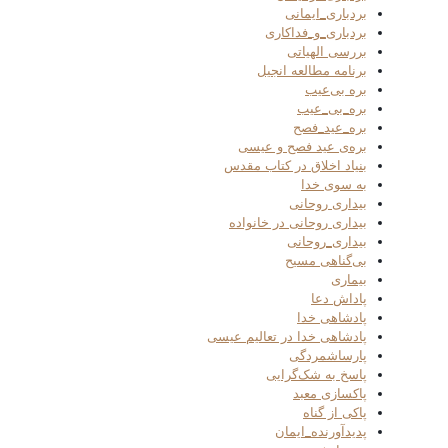
بردباری_ایمانی
بردباری_و_فداکاری
بررسی الهیاتی
برنامه مطالعه انجیل
بره بی‌عیب
بره_بی_عیب
بره_عید_فصح
بره‌ی عید فصح و عیسی
بنیاد اخلاق در کتاب مقدس
به سوی خدا
بیداری روحانی
بیداری روحانی در خانواده
بیداری_روحانی
بی‌گناهی مسیح
بیماری
پاداش دعا
پادشاهی خدا
پادشاهی خدا در تعالیم عیسی
پارساشمردگی
پاسخ به شک‌گرایی
پاکسازی معبد
پاکی از گناه
پدیدآورنده_ایمان