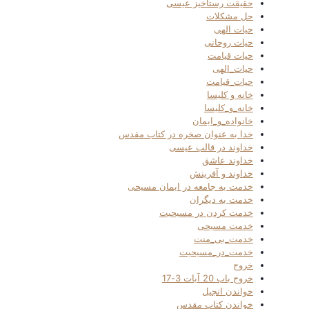
حقیقت رستاخیز عیسی
حل مشکلات
حیات الهی
حیات روحانی
حیات قیامت
حیات_الهی
حیات_قیامت
خانه و کلیسا
خانه_و_کلیسا
خانواده_و_ایمان
خدا به عنوان صخره در کتاب مقدس
خداوند در قالب عیسی
خداوند عاشق
خداوند و آفرینش
خدمت به جامعه در ایمان مسیحی
خدمت به دیگران
خدمت کردن در مسیحیت
خدمت مسیحی
خدمت_بی_منت
خدمت_در_مسیحیت
خروج
خروج باب 20 آیات 3-17
خواندن انجیل
خواندن کتاب مقدس