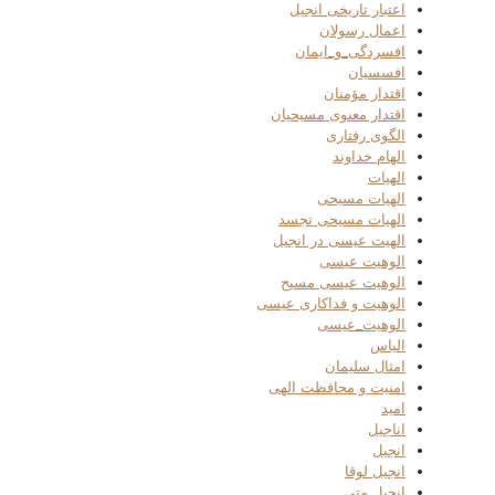
اعتبار تاریخی انجیل
اعمال رسولان
افسردگی_و_ایمان
افسسیان
اقتدار مؤمنان
اقتدار معنوی مسیحیان
الگوی رفتاری
الهام خداوند
الهیات
الهیات مسیحی
الهیات مسیحی تجسد
الهیت عیسی در انجیل
الوهیت عیسی
الوهیت عیسی مسیح
الوهیت و فداکاری عیسی
الوهیت_عیسی
الیاس
امثال سلیمان
امنیت و محافظت الهی
امید
اناجیل
انجیل
انجیل لوقا
انجیل متی