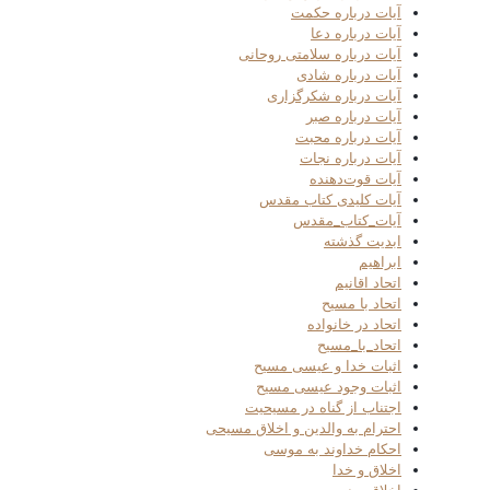
آیات درباره حکمت
آیات درباره دعا
آیات درباره سلامتی روحانی
آیات درباره شادی
آیات درباره شکرگزاری
آیات درباره صبر
آیات درباره محبت
آیات درباره نجات
آیات قوت‌دهنده
آیات کلیدی کتاب مقدس
آیات_کتاب_مقدس
ابدیت گذشته
ابراهیم
اتحاد اقانیم
اتحاد با مسیح
اتحاد در خانواده
اتحاد_با_مسیح
اثبات خدا و عیسی مسیح
اثبات وجود عیسی مسیح
اجتناب از گناه در مسیحیت
احترام به والدین و اخلاق مسیحی
احکام خداوند به موسی
اخلاق و خدا