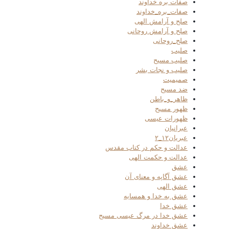
صفات بره خداوند
صفات_بره_خداوند
صلح و آرامش الهی
صلح و آرامش روحانی
صلح_روحانی
صلیب
صلیب مسیح
صلیب و نجات بشر
صمیمیت
ضد مسیح
ظاهر_و_باطن
ظهور مسیح
ظهورات عیسی
عبرانیان
عبریان۱۲_۲
عدالت و حکم در کتاب مقدس
عدالت و حکمت الهی
عشق
عشق آگاپه و معنای آن
عشق الهی
عشق به خدا و همسایه
عشق خدا
عشق خدا در مرگ عیسی مسیح
عشق خداوند