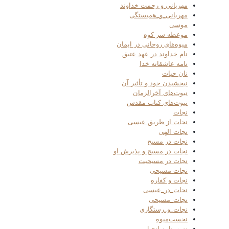
مهربانی و رحمت خداوند
مهربانی_و_همبستگی
موسی
موعظه سر کوه
میوه‌های روحانی در ایمان
نام خداوند در عهد عتیق
نامه عاشقانه خدا
نان حیات
نبخشیدن خود و تأثیر آن
نبوت‌های آخرالزمان
نبوت‌های کتاب مقدس
نجات
نجات از طریق عیسی
نجات الهی
نجات در مسیح
نجات در مسیح و پذیرش او
نجات در مسیحیت
نجات مسیحی
نجات و کفاره
نجات_در_عیسی
نجات_مسیحی
نجات_و_رستگاری
نخست‌میوه
نسب‌نامه انجیل