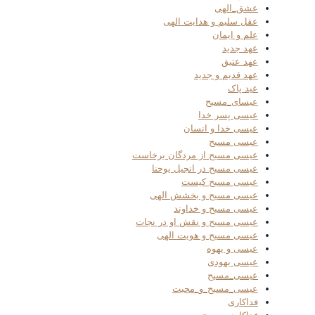
عشق_الهی
عقل سلیم و هدایت الهی
علم و ایمان
عهد جدید
عهد عتیق
عهد قدیم و جدید
عید پاک
عیسای_مسیح
عیسی پسر خدا
عیسی خدا و انسان
عیسی مسیح
عیسی مسیح از مردگان برخاست
عیسی مسیح در انجیل یوحنا
عیسی مسیح کیست
عیسی مسیح و بخشش الهی
عیسی مسیح و خداوند
عیسی مسیح و نقش او در نجات
عیسی مسیح و هویت الهی
عیسی و یهوه
عیسی یهودی
عیسی_مسیح
عیسی_مسیح_و_محبت
فداکاری