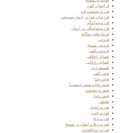
فداکاری_مسیح
فراخوان الهی
فرزند نخست‌زاده
فرزندان خدا در ایمان مسیحی
فرزندخواندگی
فرزندخواندگی در ایمان
فرمان‌های ده‌گانه
فروتنی
فروتنی مسیح
فروتنی_الهی
فضایل اخلاقی
فضایل روحانی
فلسفه دین
فیض الهی
فیض خدا
فیض نجات‌بخش چیست؟
فیض و حقیقت
فیض_خدا
قحطی
قدرت انجیل
قدرت خون
قدرت دعا
قدرت دعا و ایمان در مسیح
قدرت روح‌القدس