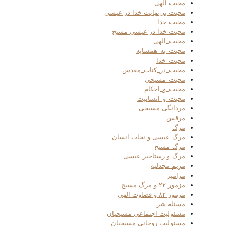
محبت الهی
محبت بی‌نهایت خدا در عیسی
محبت خدا
محبت خدا در عیسی مسیح
محبت_الهی
محبت_به_همسایه
محبت_خدا
محبت_در_کتاب_مقدس
محبت_مسیحی
محبت_و_احکام
محبت_و_انسانیت
مردانگی مسیحی
مرقس
مرگ
مرگ عیسی و نجات انسان
مرگ مسیح
مرگ و رستاخیز عیسی
مریم مجدلیه
مزامیر
مزمور ۲۲ و مرگ مسیح
مزمور ۸۲ و قضاوت الهی
مسئله شر
مسئولیت اجتماعی مسیحیان
مسئولیت روحانی مسیحیان