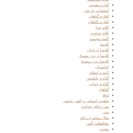
کتاب_مقدس
کشفیات تاریخی
کفاره گناهان
کفاره_گناهان
کلام خدا
کلام خداوند
کلمه مجسم
کلیسا
کلیسا ایرانیان
کلیسا و بدن مسیح
کلیسا_بدن_مسیح
کولسیان
کینه و انتقام
گناه و بخشش
گناه و جدایی
گناهان
لوقا
ماهیت انسانی و الهی عیسی
متن دعای خداوند
متی
مثال_سامری_نیکو
محافظت الهی
محبت