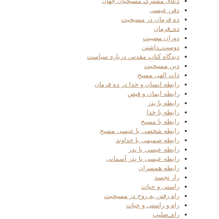
دعای مشترک مسیحیان جهان
دفن عیسی
ده فرمان در مسیحیت
ده_فرمان
دوران مصیبت
دوست_داشتن
دیدگاه کتاب مقدس درباره سیاست
دین مسیحیت
ذات الهی مسیح
رابطه انسان و خدا در ده فرمان
رابطه ایمان و فیض
رابطه با پدر
رابطه با خدا
رابطه با مسیح
رابطه شخصی با عیسی مسیح
رابطه صمیمی با خداوند
رابطه عیسی با پدر
رابطه عیسی با پدر آسمانی
رابطه همسران
راز تجسد
راستی و حیات
راه رفتن به روح در مسیحیت
راه و راستی و حیات
راه_صلیب