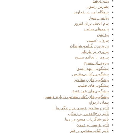
پسر ارشد
پطرس رسول
پناهگاه امن در خداوند
پولس رسول
پیام انجیل برای امروز
پیامدهای صلیب
پیدایش
پیروان عیسی
پیروزی بر گناه و شیطان
پیروزی_بر_تاریکی
پیروی از تعالیم مسیح
پیروی_از_مسیح
پیشگویی_عهد_عتیق
پیشگویی_کتاب_مقدس
پیشگویی‌های رستاخیز
پیشگویی‌های صلیب
پیشگویی‌های عهد عتیق
پیشگویی‌های کتاب مقدس درباره عیسی
پیمان ازدواج
تأثیر رستاخیز عیسی در زندگی ما
تأثیر روح‌القدس بر زندگی
تأثیر شاگردان مسیح در دنیا
تأثیر عیسی بر تمدن
تأثیر کتاب مقدس بر هنر