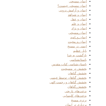
ایمان مسیحی
ایمان مسیحی چیست؟
ایمان و آرامش درونی
ایمان و شواهد
ایمان و عقل
ایمان و علم
ایمان و نژاد
ایمان_مسیحی
ایمان_و_امید
ایمان_و_محبت
ایمنی در مسیح
بابل عظیم
بازگشت به خدا
باستانشناسی
باستان‌شناسی کتاب مقدس
بخشش در مسیحیت
بخشش گناهان
بخشش گناهان توسط عیسی
بخشش گناهان و رحمت الهی
بخشش_گناهان
بدعت‌های تاریخی
بدعت‌های کلیسایی
برتری مسیح
بردباری در ایمان