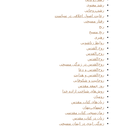
رشد معنوی
رشد_روحانی
رعایت اصول اخلاقی در سیاست
رفتار مسیحی
رنج
رنج مسیح
رهبری
روابط زناشویی
روح القدس
روح_القدس
روح‌القدس
روح‌القدس در زندگی مسیحی
روح‌القدس و دعا
روح‌القدس و هدایت
روحانیت و شکوفایی
روز جمعه مقدس
روش‌های شناخت اراده خدا
رومیان
زبان‌های کتاب مقدس
زخمهای_پنهان
زمان‌سنجی کتاب مقدسی
زنان در کتاب مقدس
زندگی ابدی در ایمان مسیحی