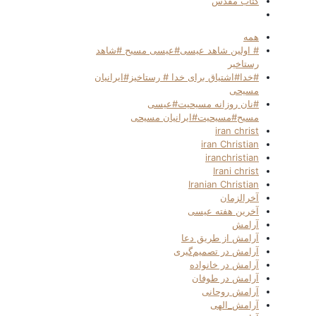
کتاب مقدس
همه
# اولین شاهد عیسی#عیسی مسیح #شاهد
رستاخیر
#خدا#اشتیاق برای خدا # رستاخیز#ایرانیان
مسیحی
#نان روزانه مسیحیت#عیسی
مسیح#مسیحیت#ایرانیان مسیحی
iran christ
iran Christian
iranchristian
Irani christ
Iranian Christian
آخرالزمان
آخرین هفته عیسی
آرامش
آرامش از طریق دعا
آرامش در تصمیم‌گیری
آرامش در خانواده
آرامش در طوفان
آرامش روحانی
آرامش_الهی