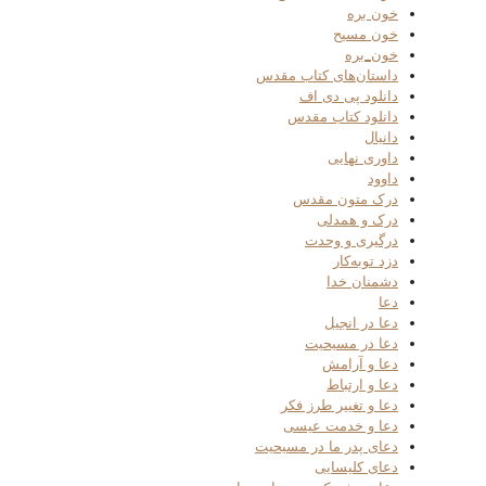
خون بره
خون مسیح
خون_بره
داستان‌های کتاب مقدس
دانلود پی دی اف
دانلود کتاب مقدس
دانیال
داوری نهایی
داوود
درک متون مقدس
درک و همدلی
درگیری و وحدت
دزد توبه‌کار
دشمنان خدا
دعا
دعا در انجیل
دعا در مسیحیت
دعا و آرامش
دعا و ارتباط
دعا و تغییر طرز فکر
دعا و خدمت عیسی
دعای پدر ما در مسیحیت
دعای کلیسایی