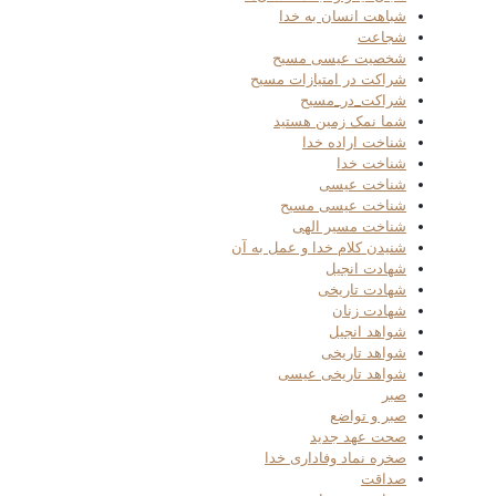
شباهت انسان به خدا
شجاعت
شخصیت عیسی مسیح
شراکت در امتیازات مسیح
شراکت_در_مسیح
شما نمک زمین هستید
شناخت اراده خدا
شناخت خدا
شناخت عیسی
شناخت عیسی مسیح
شناخت مسیر الهی
شنیدن کلام خدا و عمل به آن
شهادت انجیل
شهادت تاریخی
شهادت زنان
شواهد انجیل
شواهد تاریخی
شواهد تاریخی عیسی
صبر
صبر و تواضع
صحت عهد جدید
صخره نماد وفاداری خدا
صداقت