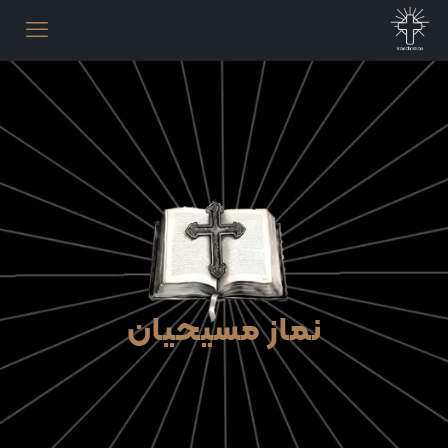
نماز مسیحیان