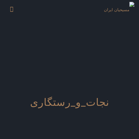
نجات_و_رستگاری