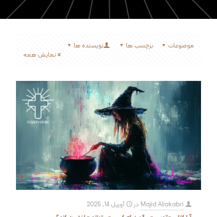
موضوعات
برچسب ها
نویسنده ها
نمایش همه
Majid Aliakabri
در
آوریل 14, 2025