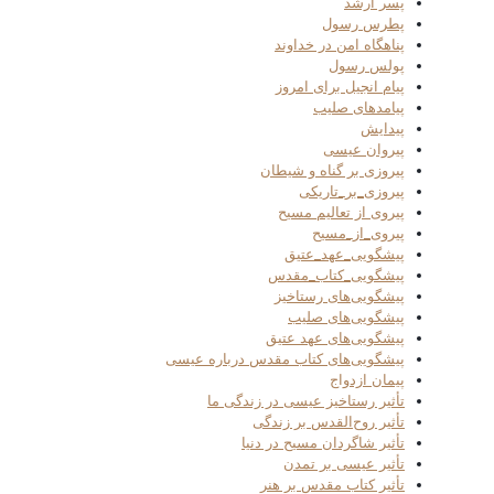
پسر ارشد
پطرس رسول
پناهگاه امن در خداوند
پولس رسول
پیام انجیل برای امروز
پیامدهای صلیب
پیدایش
پیروان عیسی
پیروزی بر گناه و شیطان
پیروزی_بر_تاریکی
پیروی از تعالیم مسیح
پیروی_از_مسیح
پیشگویی_عهد_عتیق
پیشگویی_کتاب_مقدس
پیشگویی‌های رستاخیز
پیشگویی‌های صلیب
پیشگویی‌های عهد عتیق
پیشگویی‌های کتاب مقدس درباره عیسی
پیمان ازدواج
تأثیر رستاخیز عیسی در زندگی ما
تأثیر روح‌القدس بر زندگی
تأثیر شاگردان مسیح در دنیا
تأثیر عیسی بر تمدن
تأثیر کتاب مقدس بر هنر