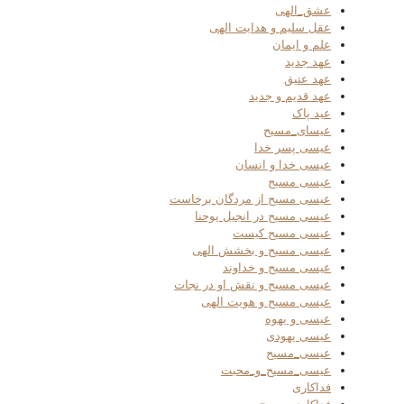
عشق_الهی
عقل سلیم و هدایت الهی
علم و ایمان
عهد جدید
عهد عتیق
عهد قدیم و جدید
عید پاک
عیسای_مسیح
عیسی پسر خدا
عیسی خدا و انسان
عیسی مسیح
عیسی مسیح از مردگان برخاست
عیسی مسیح در انجیل یوحنا
عیسی مسیح کیست
عیسی مسیح و بخشش الهی
عیسی مسیح و خداوند
عیسی مسیح و نقش او در نجات
عیسی مسیح و هویت الهی
عیسی و یهوه
عیسی یهودی
عیسی_مسیح
عیسی_مسیح_و_محبت
فداکاری