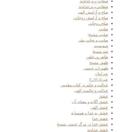
صفات بره خداوند
صفات_بره_خداوند
صلح و آرامش الهی
صلح و آرامش روحانی
صلح_روحانی
صلیب
صلیب مسیح
صلیب و نجات بشر
صمیمیت
ضد مسیح
ظاهر_و_باطن
ظهور مسیح
ظهورات عیسی
عبرانیان
عبریان۱۲_۲
عدالت و حکم در کتاب مقدس
عدالت و حکمت الهی
عشق
عشق آگاپه و معنای آن
عشق الهی
عشق به خدا و همسایه
عشق خدا
عشق خدا در مرگ عیسی مسیح
عشق خداوند