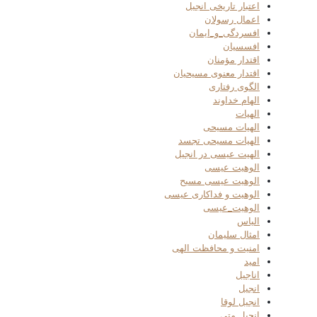
اعتبار تاریخی انجیل
اعمال رسولان
افسردگی_و_ایمان
افسسیان
اقتدار مؤمنان
اقتدار معنوی مسیحیان
الگوی رفتاری
الهام خداوند
الهیات
الهیات مسیحی
الهیات مسیحی تجسد
الهیت عیسی در انجیل
الوهیت عیسی
الوهیت عیسی مسیح
الوهیت و فداکاری عیسی
الوهیت_عیسی
الیاس
امثال سلیمان
امنیت و محافظت الهی
امید
اناجیل
انجیل
انجیل لوقا
انجیل متی