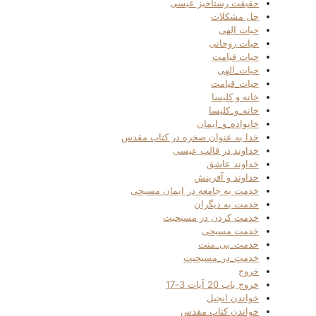
حقیقت رستاخیز عیسی
حل مشکلات
حیات الهی
حیات روحانی
حیات قیامت
حیات_الهی
حیات_قیامت
خانه و کلیسا
خانه_و_کلیسا
خانواده_و_ایمان
خدا به عنوان صخره در کتاب مقدس
خداوند در قالب عیسی
خداوند عاشق
خداوند و آفرینش
خدمت به جامعه در ایمان مسیحی
خدمت به دیگران
خدمت کردن در مسیحیت
خدمت مسیحی
خدمت_بی_منت
خدمت_در_مسیحیت
خروج
خروج باب 20 آیات 3-17
خواندن انجیل
خواندن کتاب مقدس