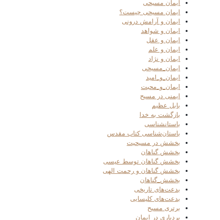
ایمان مسیحی
ایمان مسیحی چیست؟
ایمان و آرامش درونی
ایمان و شواهد
ایمان و عقل
ایمان و علم
ایمان و نژاد
ایمان_مسیحی
ایمان_و_امید
ایمان_و_محبت
ایمنی در مسیح
بابل عظیم
بازگشت به خدا
باستانشناسی
باستان‌شناسی کتاب مقدس
بخشش در مسیحیت
بخشش گناهان
بخشش گناهان توسط عیسی
بخشش گناهان و رحمت الهی
بخشش_گناهان
بدعت‌های تاریخی
بدعت‌های کلیسایی
برتری مسیح
بردباری در ایمان