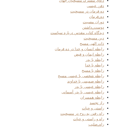
دعای مشترک مسیحیان جهان
دفن عیسی
ده فرمان در مسیحیت
ده_فرمان
دوران مصیبت
دوست_داشتن
دیدگاه کتاب مقدس درباره سیاست
دین مسیحیت
ذات الهی مسیح
رابطه انسان و خدا در ده فرمان
رابطه ایمان و فیض
رابطه با پدر
رابطه با خدا
رابطه با مسیح
رابطه شخصی با عیسی مسیح
رابطه صمیمی با خداوند
رابطه عیسی با پدر
رابطه عیسی با پدر آسمانی
رابطه همسران
راز تجسد
راستی و حیات
راه رفتن به روح در مسیحیت
راه و راستی و حیات
راه_صلیب