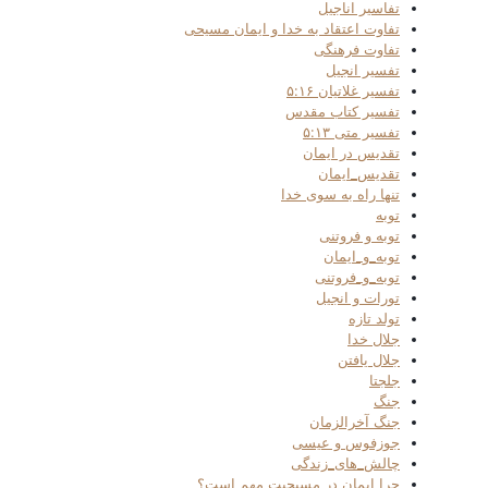
تفاسیر اناجیل
تفاوت اعتقاد به خدا و ایمان مسیحی
تفاوت فرهنگی
تفسیر انجیل
تفسیر غلاتیان ۵:۱۶
تفسیر کتاب مقدس
تفسیر متی ۵:۱۳
تقدیس در ایمان
تقدیس_ایمان
تنها راه به سوی خدا
توبه
توبه و فروتنی
توبه_و_ایمان
توبه_و_فروتنی
تورات و انجیل
تولد تازه
جلال خدا
جلال یافتن
جلجتا
جنگ
جنگ آخرالزمان
جوزفوس و عیسی
چالش_های_زندگی
چرا ایمان در مسیحیت مهم است؟