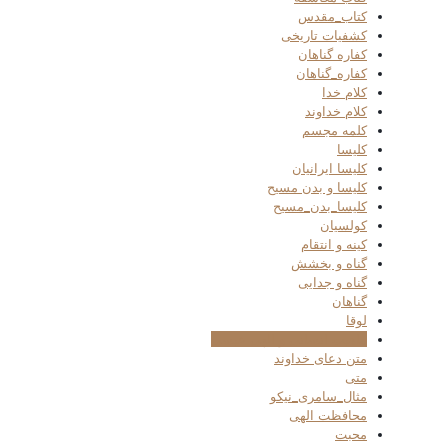
کتاب_مقدس
کشفیات تاریخی
کفاره گناهان
کفاره_گناهان
کلام خدا
کلام خداوند
کلمه مجسم
کلیسا
کلیسا ایرانیان
کلیسا و بدن مسیح
کلیسا_بدن_مسیح
کولسیان
کینه و انتقام
گناه و بخشش
گناه و جدایی
گناهان
لوقا
ماهیت انسانی و الهی عیسی
متن دعای خداوند
متی
مثال_سامری_نیکو
محافظت الهی
محبت