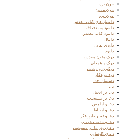
خون بره
خون مسیح
خون_بره
داستان‌های کتاب مقدس
دانلود پی دی اف
دانلود کتاب مقدس
دانیال
داوری نهایی
داوود
درک متون مقدس
درک و همدلی
درگیری و وحدت
دزد توبه‌کار
دشمنان خدا
دعا
دعا در انجیل
دعا در مسیحیت
دعا و آرامش
دعا و ارتباط
دعا و تغییر طرز فکر
دعا و خدمت عیسی
دعای پدر ما در مسیحیت
دعای کلیسایی