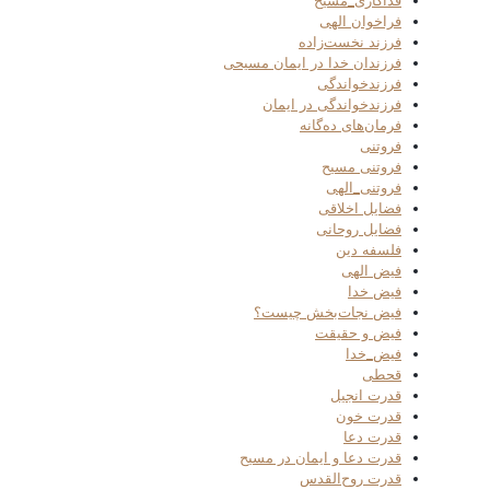
فداکاری_مسیح
فراخوان الهی
فرزند نخست‌زاده
فرزندان خدا در ایمان مسیحی
فرزندخواندگی
فرزندخواندگی در ایمان
فرمان‌های ده‌گانه
فروتنی
فروتنی مسیح
فروتنی_الهی
فضایل اخلاقی
فضایل روحانی
فلسفه دین
فیض الهی
فیض خدا
فیض نجات‌بخش چیست؟
فیض و حقیقت
فیض_خدا
قحطی
قدرت انجیل
قدرت خون
قدرت دعا
قدرت دعا و ایمان در مسیح
قدرت روح‌القدس