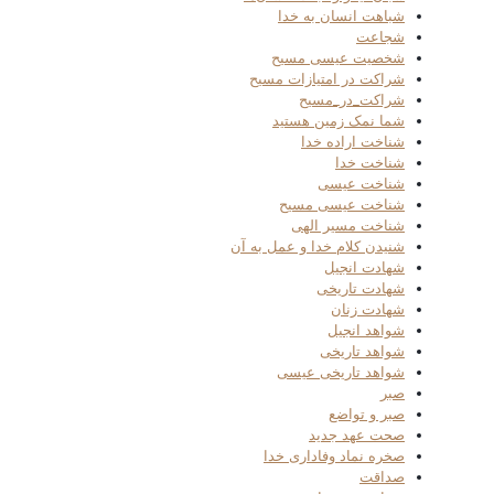
شباهت انسان به خدا
شجاعت
شخصیت عیسی مسیح
شراکت در امتیازات مسیح
شراکت_در_مسیح
شما نمک زمین هستید
شناخت اراده خدا
شناخت خدا
شناخت عیسی
شناخت عیسی مسیح
شناخت مسیر الهی
شنیدن کلام خدا و عمل به آن
شهادت انجیل
شهادت تاریخی
شهادت زنان
شواهد انجیل
شواهد تاریخی
شواهد تاریخی عیسی
صبر
صبر و تواضع
صحت عهد جدید
صخره نماد وفاداری خدا
صداقت