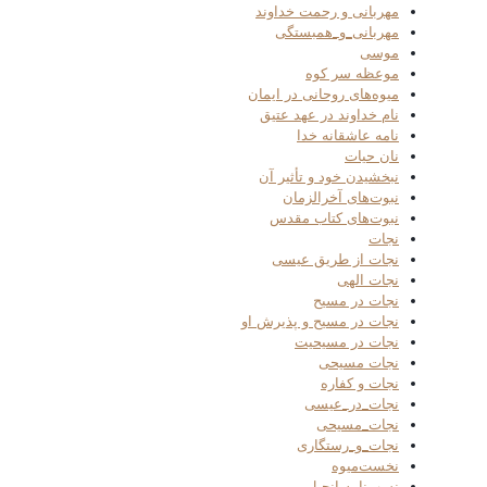
مهربانی و رحمت خداوند
مهربانی_و_همبستگی
موسی
موعظه سر کوه
میوه‌های روحانی در ایمان
نام خداوند در عهد عتیق
نامه عاشقانه خدا
نان حیات
نبخشیدن خود و تأثیر آن
نبوت‌های آخرالزمان
نبوت‌های کتاب مقدس
نجات
نجات از طریق عیسی
نجات الهی
نجات در مسیح
نجات در مسیح و پذیرش او
نجات در مسیحیت
نجات مسیحی
نجات و کفاره
نجات_در_عیسی
نجات_مسیحی
نجات_و_رستگاری
نخست‌میوه
نسب‌نامه انجیل