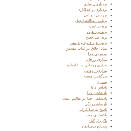
بردباری_ایمانی
بردباری_و_فداکاری
بررسی الهیاتی
برنامه مطالعه انجیل
بره بی‌عیب
بره_بی_عیب
بره_عید_فصح
بره‌ی عید فصح و عیسی
بنیاد اخلاق در کتاب مقدس
به سوی خدا
بیداری روحانی
بیداری روحانی در خانواده
بیداری_روحانی
بی‌گناهی مسیح
بیماری
پاداش دعا
پادشاهی خدا
پادشاهی خدا در تعالیم عیسی
پارساشمردگی
پاسخ به شک‌گرایی
پاکسازی معبد
پاکی از گناه
پدیدآورنده_ایمان