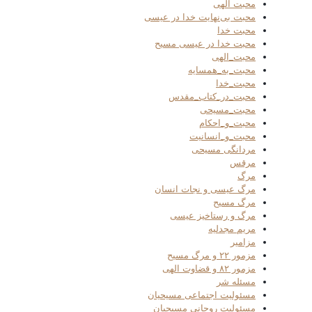
محبت الهی
محبت بی‌نهایت خدا در عیسی
محبت خدا
محبت خدا در عیسی مسیح
محبت_الهی
محبت_به_همسایه
محبت_خدا
محبت_در_کتاب_مقدس
محبت_مسیحی
محبت_و_احکام
محبت_و_انسانیت
مردانگی مسیحی
مرقس
مرگ
مرگ عیسی و نجات انسان
مرگ مسیح
مرگ و رستاخیز عیسی
مریم مجدلیه
مزامیر
مزمور ۲۲ و مرگ مسیح
مزمور ۸۲ و قضاوت الهی
مسئله شر
مسئولیت اجتماعی مسیحیان
مسئولیت روحانی مسیحیان