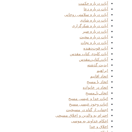
آیات درباره حکمت
آیات درباره دعا
آیات درباره سلامتی روحانی
آیات درباره شادی
آیات درباره شکرگزاری
آیات درباره صبر
آیات درباره محبت
آیات درباره نجات
آیات قوت‌دهنده
آیات کلیدی کتاب مقدس
آیات_کتاب_مقدس
ابدیت گذشته
ابراهیم
اتحاد اقانیم
اتحاد با مسیح
اتحاد در خانواده
اتحاد_با_مسیح
اثبات خدا و عیسی مسیح
اثبات وجود عیسی مسیح
اجتناب از گناه در مسیحیت
احترام به والدین و اخلاق مسیحی
احکام خداوند به موسی
اخلاق و خدا