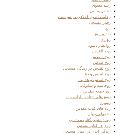
رشد معنوی
رشد_روحانی
رعایت اصول اخلاقی در سیاست
رفتار مسیحی
رنج
رنج مسیح
رهبری
روابط زناشویی
روح القدس
روح_القدس
روح‌القدس
روح‌القدس در زندگی مسیحی
روح‌القدس و دعا
روح‌القدس و هدایت
روحانیت و شکوفایی
روز جمعه مقدس
روش‌های شناخت اراده خدا
رومیان
زبان‌های کتاب مقدس
زخمهای_پنهان
زمان‌سنجی کتاب مقدسی
زنان در کتاب مقدس
زندگی ابدی در ایمان مسیحی