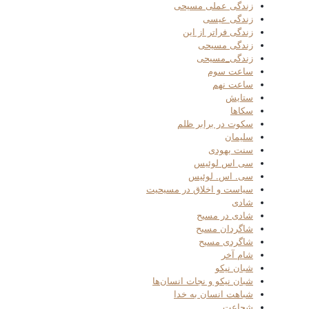
زندگی عملی مسیحی
زندگی عیسی
زندگی فراتر از این
زندگی مسیحی
زندگی_مسیحی
ساعت سوم
ساعت نهم
ستایش
سکاها
سکوت در برابر ظلم
سلیمان
سنت یهودی
سی اس لوئیس
سی. اس. لوئیس
سیاست و اخلاق در مسیحیت
شادی
شادی در مسیح
شاگردان مسیح
شاگردی مسیح
شام آخر
شبان نیکو
شبان نیکو و نجات انسان‌ها
شباهت انسان به خدا
شجاعت