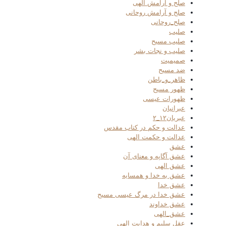
صلح و آرامش الهی
صلح و آرامش روحانی
صلح_روحانی
صلیب
صلیب مسیح
صلیب و نجات بشر
صمیمیت
ضد مسیح
ظاهر_و_باطن
ظهور مسیح
ظهورات عیسی
عبرانیان
عبریان۱۲_۲
عدالت و حکم در کتاب مقدس
عدالت و حکمت الهی
عشق
عشق آگاپه و معنای آن
عشق الهی
عشق به خدا و همسایه
عشق خدا
عشق خدا در مرگ عیسی مسیح
عشق خداوند
عشق_الهی
عقل سلیم و هدایت الهی