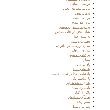
بررسی الهیاتی
برنامه مطالعه انجیل
بره بی‌عیب
بره_بی_عیب
بره_عید_فصح
بره‌ی عید فصح و عیسی
بنیاد اخلاق در کتاب مقدس
به سوی خدا
بیداری روحانی
بیداری روحانی در خانواده
بیداری_روحانی
بی‌گناهی مسیح
بیماری
پاداش دعا
پادشاهی خدا
پادشاهی خدا در تعالیم عیسی
پارساشمردگی
پاسخ به شک‌گرایی
پاکسازی معبد
پاکی از گناه
پدیدآورنده_ایمان
پسر ارشد
پطرس رسول