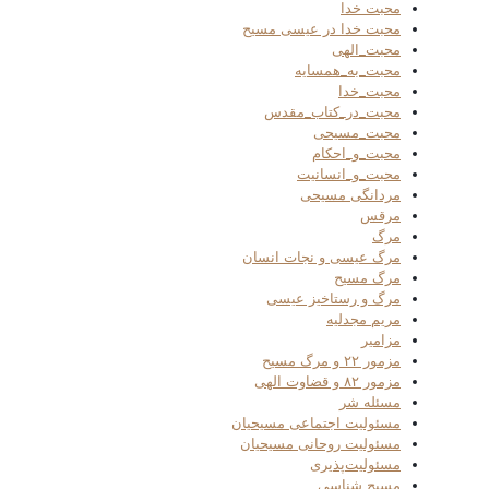
محبت خدا
محبت خدا در عیسی مسیح
محبت_الهی
محبت_به_همسایه
محبت_خدا
محبت_در_کتاب_مقدس
محبت_مسیحی
محبت_و_احکام
محبت_و_انسانیت
مردانگی مسیحی
مرقس
مرگ
مرگ عیسی و نجات انسان
مرگ مسیح
مرگ و رستاخیز عیسی
مریم مجدلیه
مزامیر
مزمور ۲۲ و مرگ مسیح
مزمور ۸۲ و قضاوت الهی
مسئله شر
مسئولیت اجتماعی مسیحیان
مسئولیت روحانی مسیحیان
مسئولیت‌پذیری
مسیح شناسی