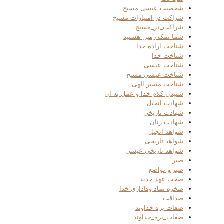
شخصیت عیسی مسیح
شراکت در امتیازات مسیح
شراکت_در_مسیح
شما نمک زمین هستید
شناخت اراده خدا
شناخت خدا
شناخت عیسی
شناخت عیسی مسیح
شناخت مسیر الهی
شنیدن کلام خدا و عمل به آن
شهادت انجیل
شهادت تاریخی
شهادت زنان
شواهد انجیل
شواهد تاریخی
شواهد تاریخی عیسی
صبر
صبر و تواضع
صحت عهد جدید
صخره نماد وفاداری خدا
صداقت
صفات بره خداوند
صفات_بره_خداوند