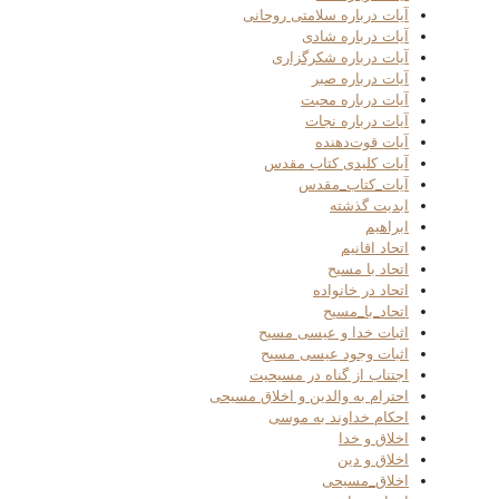
آیات درباره سلامتی روحانی
آیات درباره شادی
آیات درباره شکرگزاری
آیات درباره صبر
آیات درباره محبت
آیات درباره نجات
آیات قوت‌دهنده
آیات کلیدی کتاب مقدس
آیات_کتاب_مقدس
ابدیت گذشته
ابراهیم
اتحاد اقانیم
اتحاد با مسیح
اتحاد در خانواده
اتحاد_با_مسیح
اثبات خدا و عیسی مسیح
اثبات وجود عیسی مسیح
اجتناب از گناه در مسیحیت
احترام به والدین و اخلاق مسیحی
احکام خداوند به موسی
اخلاق و خدا
اخلاق و دین
اخلاق_مسیحی