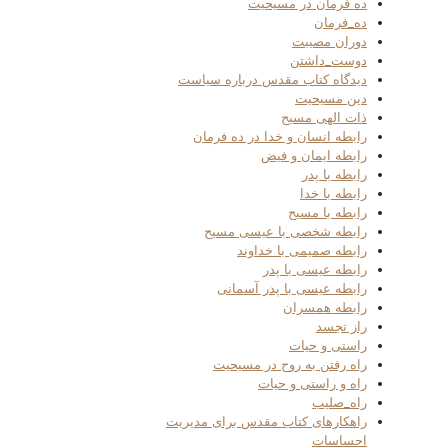
ده فرمان در مسیحیت
ده_فرمان
دوران مصیبت
دوست_داشتن
دیدگاه کتاب مقدس درباره سیاست
دین مسیحیت
ذات الهی مسیح
رابطه انسان و خدا در ده فرمان
رابطه ایمان و فیض
رابطه با پدر
رابطه با خدا
رابطه با مسیح
رابطه شخصی با عیسی مسیح
رابطه صمیمی با خداوند
رابطه عیسی با پدر
رابطه عیسی با پدر آسمانی
رابطه همسران
راز تجسد
راستی و حیات
راه رفتن به روح در مسیحیت
راه و راستی و حیات
راه_صلیب
راهکارهای کتاب مقدس برای مدیریت
احساسات