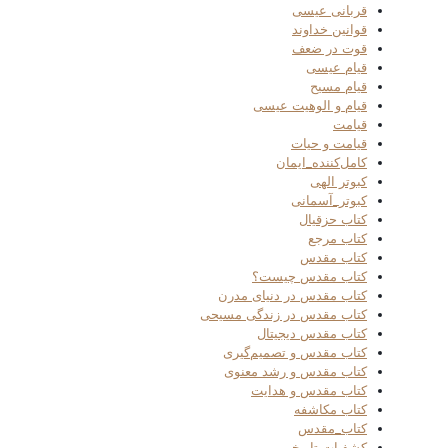
قربانی عیسی
قوانین خداوند
قوت در ضعف
قیام عیسی
قیام مسیح
قیام و الوهیت عیسی
قیامت
قیامت و حیات
کامل‌کننده_ایمان
کبوتر الهی
کبوتر_آسمانی
کتاب حزقیال
کتاب مرجع
کتاب مقدس
کتاب مقدس چیست؟
کتاب مقدس در دنیای مدرن
کتاب مقدس در زندگی مسیحی
کتاب مقدس دیجیتال
کتاب مقدس و تصمیم‌گیری
کتاب مقدس و رشد معنوی
کتاب مقدس و هدایت
کتاب مکاشفه
کتاب_مقدس
کشفیات تاریخی