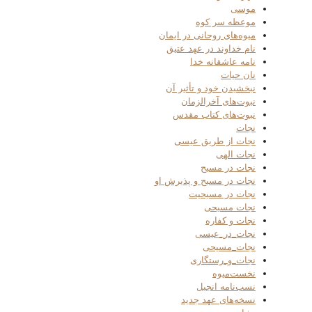
موسی
موعظه سر کوه
میوه‌های روحانی در ایمان
نام خداوند در عهد عتیق
نامه عاشقانه خدا
نان حیات
نبخشیدن خود و تأثیر آن
نبوت‌های آخرالزمان
نبوت‌های کتاب مقدس
نجات
نجات از طریق عیسی
نجات الهی
نجات در مسیح
نجات در مسیح و پذیرش او
نجات در مسیحیت
نجات مسیحی
نجات و کفاره
نجات_در_عیسی
نجات_مسیحی
نجات_و_رستگاری
نخست‌میوه
نسب‌نامه انجیل
نسخه‌های عهد جدید