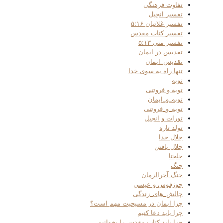
تفاوت فرهنگی
تفسیر انجیل
تفسیر غلاتیان ۵:۱۶
تفسیر کتاب مقدس
تفسیر متی ۵:۱۳
تقدیس در ایمان
تقدیس_ایمان
تنها راه به سوی خدا
توبه
توبه و فروتنی
توبه_و_ایمان
توبه_و_فروتنی
تورات و انجیل
تولد تازه
جلال خدا
جلال یافتن
جلجتا
جنگ
جنگ آخرالزمان
جوزفوس و عیسی
چالش_های_زندگی
چرا ایمان در مسیحیت مهم است؟
چرا باید دعا کنیم
چرا باید کتاب مقدس را بخوانیم