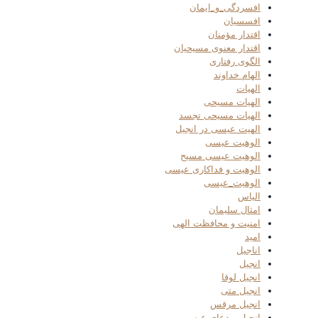
افسردگی_و_ایمان
افسسیان
اقتدار مؤمنان
اقتدار معنوی مسیحیان
الگوی رفتاری
الهام خداوند
الهیات
الهیات مسیحی
الهیات مسیحی تجسد
الهیت عیسی در انجیل
الوهیت عیسی
الوهیت عیسی مسیح
الوهیت و فداکاری عیسی
الوهیت_عیسی
الیاس
امثال سلیمان
امنیت و محافظت الهی
امید
اناجیل
انجیل
انجیل لوقا
انجیل متی
انجیل مرقس
انجیل و دعای عیسی