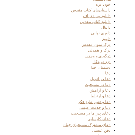
خون_بره
داستان‌های کتاب مقدس
دانلود پی دی اف
دانلود کتاب مقدس
دانیال
داوری نهایی
داوود
درک متون مقدس
درک و همدلی
درگیری و وحدت
دزد توبه‌کار
دشمنان خدا
دعا
دعا در انجیل
دعا در مسیحیت
دعا و آرامش
دعا و ارتباط
دعا و تغییر طرز فکر
دعا و خدمت عیسی
دعای پدر ما در مسیحیت
دعای کلیسایی
دعای مشترک مسیحیان جهان
دفن عیسی