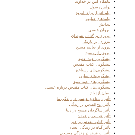
پناهگاه امن در خداوند
پولس رسول
پیام انجیل برای امروز
پیامدهای صلیب
پیدایش
پیروان عیسی
پیروزی بر گناه و شیطان
پیروزی_بر_تاریکی
پیروی از تعالیم مسیح
پیروی_از_مسیح
پیشگویی_عهد_عتیق
پیشگویی_کتاب_مقدس
پیشگویی‌های رستاخیز
پیشگویی‌های صلیب
پیشگویی‌های عهد عتیق
پیشگویی‌های کتاب مقدس درباره عیسی
پیمان ازدواج
تأثیر رستاخیز عیسی در زندگی ما
تأثیر روح‌القدس بر زندگی
تأثیر شاگردان مسیح در دنیا
تأثیر عیسی بر تمدن
تأثیر کتاب مقدس بر هنر
تأثیر گناه در زندگی انسان
تأثیرات فیض در زندگی مسیحی