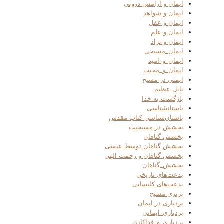
ایمان و آرامش درونی
ایمان و شواهد
ایمان و عقل
ایمان و علم
ایمان و نژاد
ایمان_مسیحی
ایمان_و_امید
ایمان_و_محبت
ایمنی در مسیح
بابل عظیم
بازگشت به خدا
باستانشناسی
باستان‌شناسی کتاب مقدس
بخشش در مسیحیت
بخشش گناهان
بخشش گناهان توسط عیسی
بخشش گناهان و رحمت الهی
بخشش_گناهان
بدعت‌های تاریخی
بدعت‌های کلیسایی
برتری مسیح
بردباری در ایمان
بردباری_ایمانی
بردباری_و_فداکاری