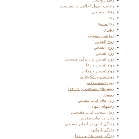
رشد_روحانی
رعایت اصول اخلاقی در سیاست
رفتار مسیحی
رنج
رنج مسیح
رهبری
روابط زناشویی
روح القدس
روح_القدس
روح‌القدس
روح‌القدس در زندگی مسیحی
روح‌القدس و دعا
روح‌القدس و هدایت
روحانیت و شکوفایی
روز جمعه مقدس
روش‌های شناخت اراده خدا
رومیان
زبان‌های کتاب مقدس
زخمهای_پنهان
زمان‌سنجی کتاب مقدسی
زنان در کتاب مقدس
زندگی ابدی در ایمان مسیحی
زندگی ایمانی
زندگی تحت هدایت خدا