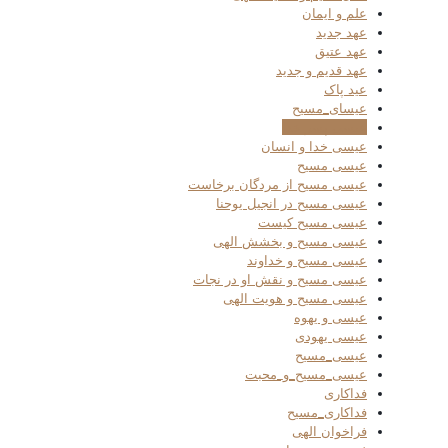
علم و ایمان
عهد جدید
عهد عتیق
عهد قدیم و جدید
عید پاک
عیسای_مسیح
عیسی پسر خدا
عیسی خدا و انسان
عیسی مسیح
عیسی مسیح از مردگان برخاست
عیسی مسیح در انجیل یوحنا
عیسی مسیح کیست
عیسی مسیح و بخشش الهی
عیسی مسیح و خداوند
عیسی مسیح و نقش او در نجات
عیسی مسیح و هویت الهی
عیسی و یهوه
عیسی یهودی
عیسی_مسیح
عیسی_مسیح_و_محبت
فداکاری
فداکاری_مسیح
فراخوان الهی