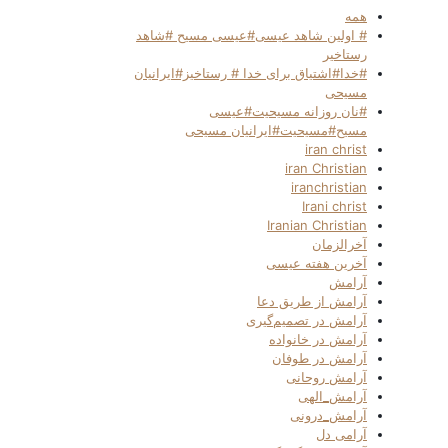
همه
# اولین شاهد عیسی#عیسی مسیح #شاهد
رستاخیر
#خدا#اشتیاق برای خدا # رستاخیز#ایرانیان
مسیحی
#نان روزانه مسیحیت#عیسی
مسیح#مسیحیت#ایرانیان مسیحی
iran christ
iran Christian
iranchristian
Irani christ
Iranian Christian
آخرالزمان
آخرین هفته عیسی
آرامش
آرامش از طریق دعا
آرامش در تصمیم‌گیری
آرامش در خانواده
آرامش در طوفان
آرامش روحانی
آرامش_الهی
آرامش_درونی
آرامی دل