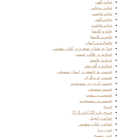
حیات الهی
حیات روحانی
حیات قیامت
حیات_الهی
حیات_قیامت
خانه و کلیسا
خانه_و_کلیسا
خانواده_و_ایمان
خدا به عنوان صخره در کتاب مقدس
خداوند در قالب عیسی
خداوند عاشق
خداوند و آفرینش
خدمت به جامعه در ایمان مسیحی
خدمت به دیگران
خدمت کردن در مسیحیت
خدمت مسیحی
خدمت_بی_منت
خدمت_در_مسیحیت
خروج
خروج باب 20 آیات 3-17
خواندن انجیل
خواندن کتاب مقدس
خون بره
خون مسیح