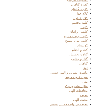
کفاره گناهان
کفاره_گناهان
کلام خدا
کلام خداوند
کلمه مجسم
کلیسا
کلیسا ایرانیان
کلیسا و بدن مسیح
کلیسا_بدن_مسیح
کولسیان
کینه و انتقام
گناه و بخشش
گناه و جدایی
گناهان
لوقا
ماهیت انسانی و الهی عیسی
متن دعای خداوند
متی
مثال_سامری_نیکو
محافظت الهی
محبت
محبت الهی
محبت بی‌نهایت خدا در عیسی