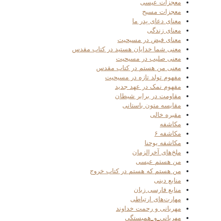
معجزات عیسی
معجزات مسیح
معنای دعای پدر ما
معنای زندگی
معنای فیض در مسیحیت
معنی شما خدایان هستید در کتاب مقدس
معنی صلیب در مسیحیت
معنی من هستم در کتاب مقدس
مفهوم تولد تازه در مسیحیت
مفهوم نمک در عهد جدید
مقاومت در برابر شیطان
مقایسه متون باستانی
مقبره خالی
مکاشفه
مکاشفه ۶
مکاشفه یوحنا
ملخ‌های آخرالزمان
من هستم عیسی
من هستم که هستم در کتاب خروج
منابع دینی
منابع فارسی زبان
مهارت‌های ارتباطی
مهربانی و رحمت خداوند
مهربانی_و_همبستگی