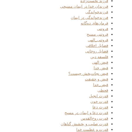
فرزند نخست‌زاده
فرزندان خدا در ایمان مسیحی
فرزندخواندگی
فرزندخواندگی در ایمان
فرمان‌های ده‌گانه
فروتنی
فروتنی مسیح
فروتنی_الهی
فضایل اخلاقی
فضایل روحانی
فلسفه دین
فیض الهی
فیض خدا
فیض نجات‌بخش چیست؟
فیض و حقیقت
فیض_خدا
قحطی
قدرت انجیل
قدرت خون
قدرت دعا
قدرت دعا و ایمان در مسیح
قدرت روح‌القدس
قدرت صلیب و بخشش گناهان
قدرت و عظمت خدا