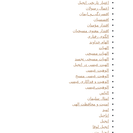
اعتبار تاریخی انجیل
اعمال رسولان
افسردگی_و_ایمان
افسسیان
اقتدار مؤمنان
اقتدار معنوی مسیحیان
الگوی رفتاری
الهام خداوند
الهیات
الهیات مسیحی
الهیات مسیحی تجسد
الهیت عیسی در انجیل
الوهیت عیسی
الوهیت عیسی مسیح
الوهیت و فداکاری عیسی
الوهیت_عیسی
الیاس
امثال سلیمان
امنیت و محافظت الهی
امید
اناجیل
انجیل
انجیل لوقا
انجیل متی