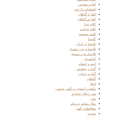
کتاب_مقدس
کشفیات تاریخی
کفاره گناهان
کفاره_گناهان
کلام خدا
کلام خداوند
کلمه مجسم
کلیسا
کلیسا ایرانیان
کلیسا و بدن مسیح
کلیسا_بدن_مسیح
کولسیان
کینه و انتقام
گناه و بخشش
گناه و جدایی
گناهان
لوقا
ماهیت انسانی و الهی عیسی
متن دعای خداوند
متی
مثال_سامری_نیکو
محافظت الهی
محبت