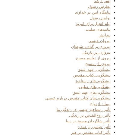
پسر ارشد
پطرس رسول
پناهگاه امن در خداوند
پولس رسول
پیام انجیل برای امروز
پیامدهای صلیب
پیدایش
پیروان عیسی
پیروزی بر گناه و شیطان
پیروزی_بر_تاریکی
پیروی از تعالیم مسیح
پیروی_از_مسیح
پیشگویی_عهد_عتیق
پیشگویی_کتاب_مقدس
پیشگویی‌های رستاخیز
پیشگویی‌های صلیب
پیشگویی‌های عهد عتیق
پیشگویی‌های کتاب مقدس درباره عیسی
پیمان ازدواج
تأثیر رستاخیز عیسی در زندگی ما
تأثیر روح‌القدس بر زندگی
تأثیر شاگردان مسیح در دنیا
تأثیر عیسی بر تمدن
تأثیر کتاب مقدس بر هنر