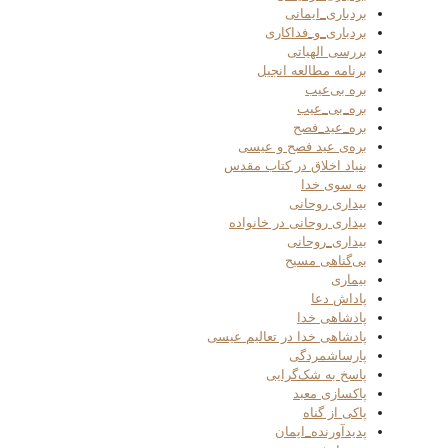
بردباری_ایمانی
بردباری_و_فداکاری
بررسی الهیاتی
برنامه مطالعه انجیل
بره بی‌عیب
بره_بی_عیب
بره_عید_فصح
بره‌ی عید فصح و عیسی
بنیاد اخلاق در کتاب مقدس
به سوی خدا
بیداری روحانی
بیداری روحانی در خانواده
بیداری_روحانی
بی‌گناهی مسیح
بیماری
پاداش دعا
پادشاهی خدا
پادشاهی خدا در تعالیم عیسی
پارساشمردگی
پاسخ به شک‌گرایی
پاکسازی معبد
پاکی از گناه
پدیدآورنده_ایمان