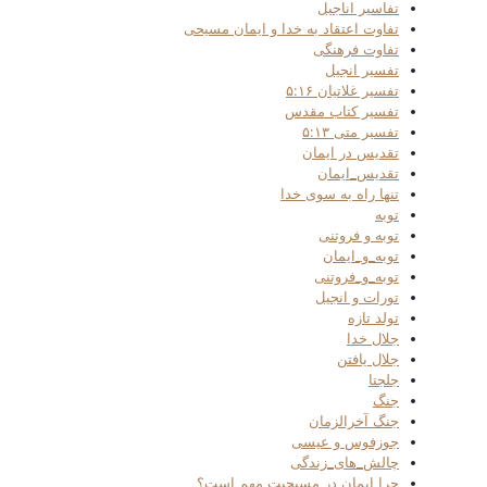
تفاسیر اناجیل
تفاوت اعتقاد به خدا و ایمان مسیحی
تفاوت فرهنگی
تفسیر انجیل
تفسیر غلاتیان ۵:۱۶
تفسیر کتاب مقدس
تفسیر متی ۵:۱۳
تقدیس در ایمان
تقدیس_ایمان
تنها راه به سوی خدا
توبه
توبه و فروتنی
توبه_و_ایمان
توبه_و_فروتنی
تورات و انجیل
تولد تازه
جلال خدا
جلال یافتن
جلجتا
جنگ
جنگ آخرالزمان
جوزفوس و عیسی
چالش_های_زندگی
چرا ایمان در مسیحیت مهم است؟