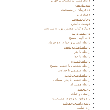
دعای مشترک مسیحیان جهان
دفن عیسی
ده فرمان در مسیحیت
ده_فرمان
دوران مصیبت
دوست_داشتن
دیدگاه کتاب مقدس درباره سیاست
دین مسیحیت
ذات الهی مسیح
رابطه انسان و خدا در ده فرمان
رابطه ایمان و فیض
رابطه با پدر
رابطه با خدا
رابطه با مسیح
رابطه شخصی با عیسی مسیح
رابطه صمیمی با خداوند
رابطه عیسی با پدر
رابطه عیسی با پدر آسمانی
رابطه همسران
راز تجسد
راستی و حیات
راه رفتن به روح در مسیحیت
راه و راستی و حیات
راه_صلیب