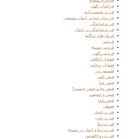
فداکاری_مسیح
فراخوان الهی
فرزند نخست‌زاده
فرزندان خدا در ایمان مسیحی
فرزندخواندگی
فرزندخواندگی در ایمان
فرمان‌های ده‌گانه
فروتنی
فروتنی مسیح
فروتنی_الهی
فضایل اخلاقی
فضایل روحانی
فلسفه دین
فیض الهی
فیض خدا
فیض نجات‌بخش چیست؟
فیض و حقیقت
فیض_خدا
قحطی
قدرت انجیل
قدرت خون
قدرت دعا
قدرت دعا و ایمان در مسیح
قدرت روح‌القدس