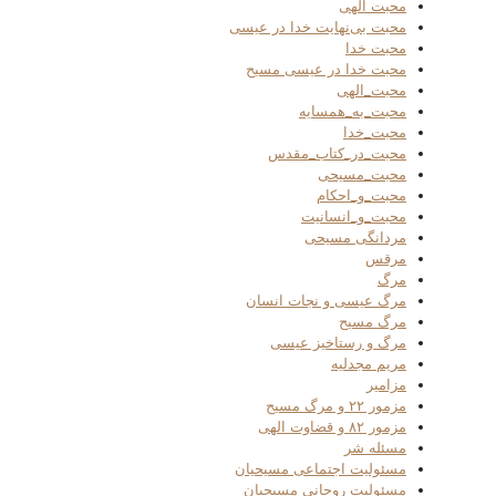
محبت الهی
محبت بی‌نهایت خدا در عیسی
محبت خدا
محبت خدا در عیسی مسیح
محبت_الهی
محبت_به_همسایه
محبت_خدا
محبت_در_کتاب_مقدس
محبت_مسیحی
محبت_و_احکام
محبت_و_انسانیت
مردانگی مسیحی
مرقس
مرگ
مرگ عیسی و نجات انسان
مرگ مسیح
مرگ و رستاخیز عیسی
مریم مجدلیه
مزامیر
مزمور ۲۲ و مرگ مسیح
مزمور ۸۲ و قضاوت الهی
مسئله شر
مسئولیت اجتماعی مسیحیان
مسئولیت روحانی مسیحیان