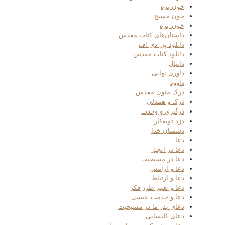
خون بره
خون مسیح
خون_بره
داستان‌های کتاب مقدس
دانلود پی دی اف
دانلود کتاب مقدس
دانیال
داوری نهایی
داوود
درک متون مقدس
درک و همدلی
درگیری و وحدت
دزد توبه‌کار
دشمنان خدا
دعا
دعا در انجیل
دعا در مسیحیت
دعا و آرامش
دعا و ارتباط
دعا و تغییر طرز فکر
دعا و خدمت عیسی
دعای پدر ما در مسیحیت
دعای کلیسایی