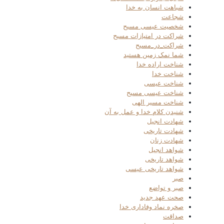
شباهت انسان به خدا
شجاعت
شخصیت عیسی مسیح
شراکت در امتیازات مسیح
شراکت_در_مسیح
شما نمک زمین هستید
شناخت اراده خدا
شناخت خدا
شناخت عیسی
شناخت عیسی مسیح
شناخت مسیر الهی
شنیدن کلام خدا و عمل به آن
شهادت انجیل
شهادت تاریخی
شهادت زنان
شواهد انجیل
شواهد تاریخی
شواهد تاریخی عیسی
صبر
صبر و تواضع
صحت عهد جدید
صخره نماد وفاداری خدا
صداقت