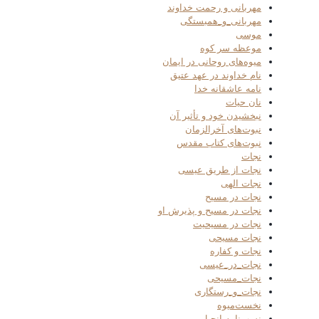
مهربانی و رحمت خداوند
مهربانی_و_همبستگی
موسی
موعظه سر کوه
میوه‌های روحانی در ایمان
نام خداوند در عهد عتیق
نامه عاشقانه خدا
نان حیات
نبخشیدن خود و تأثیر آن
نبوت‌های آخرالزمان
نبوت‌های کتاب مقدس
نجات
نجات از طریق عیسی
نجات الهی
نجات در مسیح
نجات در مسیح و پذیرش او
نجات در مسیحیت
نجات مسیحی
نجات و کفاره
نجات_در_عیسی
نجات_مسیحی
نجات_و_رستگاری
نخست‌میوه
نسب‌نامه انجیل