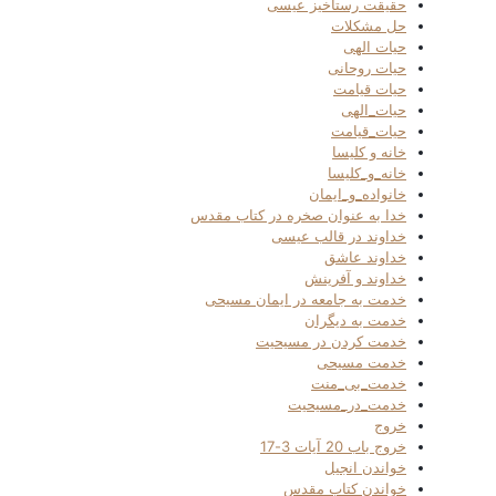
حقیقت رستاخیز عیسی
حل مشکلات
حیات الهی
حیات روحانی
حیات قیامت
حیات_الهی
حیات_قیامت
خانه و کلیسا
خانه_و_کلیسا
خانواده_و_ایمان
خدا به عنوان صخره در کتاب مقدس
خداوند در قالب عیسی
خداوند عاشق
خداوند و آفرینش
خدمت به جامعه در ایمان مسیحی
خدمت به دیگران
خدمت کردن در مسیحیت
خدمت مسیحی
خدمت_بی_منت
خدمت_در_مسیحیت
خروج
خروج باب 20 آیات 3-17
خواندن انجیل
خواندن کتاب مقدس