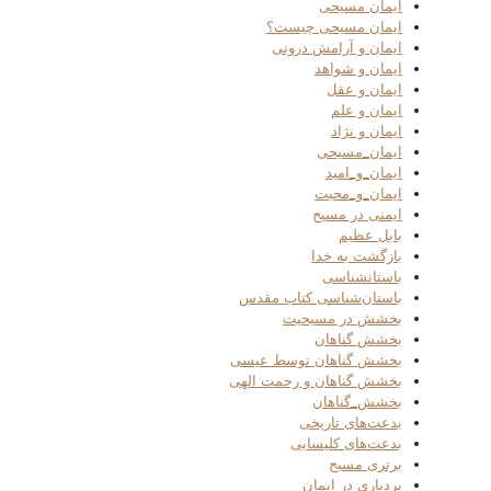
ایمان مسیحی
ایمان مسیحی چیست؟
ایمان و آرامش درونی
ایمان و شواهد
ایمان و عقل
ایمان و علم
ایمان و نژاد
ایمان_مسیحی
ایمان_و_امید
ایمان_و_محبت
ایمنی در مسیح
بابل عظیم
بازگشت به خدا
باستانشناسی
باستان‌شناسی کتاب مقدس
بخشش در مسیحیت
بخشش گناهان
بخشش گناهان توسط عیسی
بخشش گناهان و رحمت الهی
بخشش_گناهان
بدعت‌های تاریخی
بدعت‌های کلیسایی
برتری مسیح
بردباری در ایمان