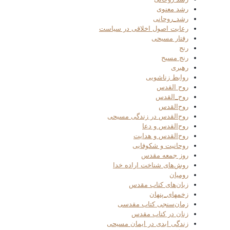
رشد معنوی
رشد_روحانی
رعایت اصول اخلاقی در سیاست
رفتار مسیحی
رنج
رنج مسیح
رهبری
روابط زناشویی
روح القدس
روح_القدس
روح‌القدس
روح‌القدس در زندگی مسیحی
روح‌القدس و دعا
روح‌القدس و هدایت
روحانیت و شکوفایی
روز جمعه مقدس
روش‌های شناخت اراده خدا
رومیان
زبان‌های کتاب مقدس
زخمهای_پنهان
زمان‌سنجی کتاب مقدسی
زنان در کتاب مقدس
زندگی ابدی در ایمان مسیحی