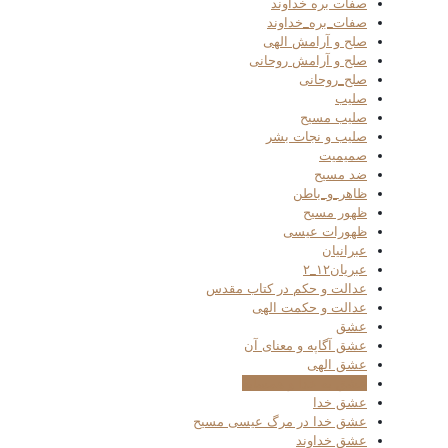
صفات بره خداوند
صفات_بره_خداوند
صلح و آرامش الهی
صلح و آرامش روحانی
صلح_روحانی
صلیب
صلیب مسیح
صلیب و نجات بشر
صمیمیت
ضد مسیح
ظاهر_و_باطن
ظهور مسیح
ظهورات عیسی
عبرانیان
عبریان۱۲_۲
عدالت و حکم در کتاب مقدس
عدالت و حکمت الهی
عشق
عشق آگاپه و معنای آن
عشق الهی
عشق به خدا و همسایه
عشق خدا
عشق خدا در مرگ عیسی مسیح
عشق خداوند