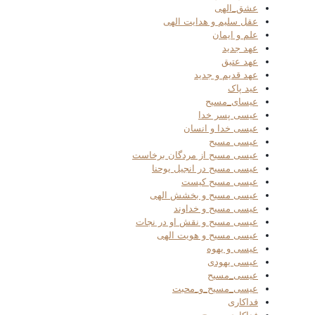
عشق_الهی
عقل سلیم و هدایت الهی
علم و ایمان
عهد جدید
عهد عتیق
عهد قدیم و جدید
عید پاک
عیسای_مسیح
عیسی پسر خدا
عیسی خدا و انسان
عیسی مسیح
عیسی مسیح از مردگان برخاست
عیسی مسیح در انجیل یوحنا
عیسی مسیح کیست
عیسی مسیح و بخشش الهی
عیسی مسیح و خداوند
عیسی مسیح و نقش او در نجات
عیسی مسیح و هویت الهی
عیسی و یهوه
عیسی یهودی
عیسی_مسیح
عیسی_مسیح_و_محبت
فداکاری