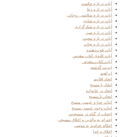
آیات درباره حکمت
آیات درباره دعا
آیات درباره سلامتی روحانی
آیات درباره شادی
آیات درباره شکرگزاری
آیات درباره صبر
آیات درباره محبت
آیات درباره نجات
آیات قوت‌دهنده
آیات کلیدی کتاب مقدس
آیات_کتاب_مقدس
ابدیت گذشته
ابراهیم
اتحاد اقانیم
اتحاد با مسیح
اتحاد در خانواده
اتحاد_با_مسیح
اثبات خدا و عیسی مسیح
اثبات وجود عیسی مسیح
اجتناب از گناه در مسیحیت
احترام به والدین و اخلاق مسیحی
احکام خداوند به موسی
اخلاق و خدا