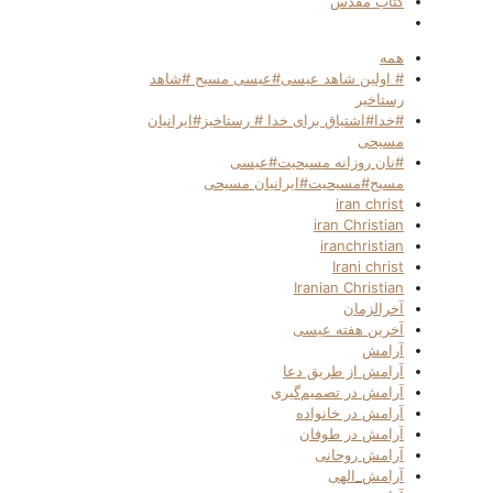
کتاب مقدس
همه
# اولین شاهد عیسی#عیسی مسیح #شاهد
رستاخیر
#خدا#اشتیاق برای خدا # رستاخیز#ایرانیان
مسیحی
#نان روزانه مسیحیت#عیسی
مسیح#مسیحیت#ایرانیان مسیحی
iran christ
iran Christian
iranchristian
Irani christ
Iranian Christian
آخرالزمان
آخرین هفته عیسی
آرامش
آرامش از طریق دعا
آرامش در تصمیم‌گیری
آرامش در خانواده
آرامش در طوفان
آرامش روحانی
آرامش_الهی