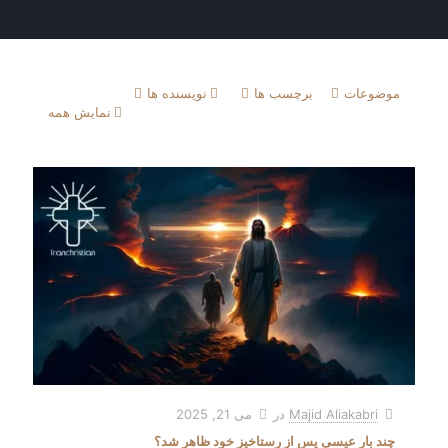
موضوعات
برچسب ها
نویسنده ها
نمایش همه
Majid Aliakabri
در
می 21, 2025
چند بار عیسی پس از رستاخیز خود ظاهر شد؟