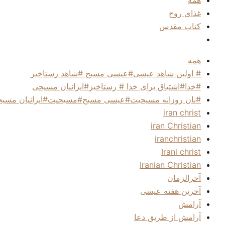
غذای روح
کتاب مقدس
همه
# اولین شاهد عیسی#عیسی مسیح #شاهد رستاخیر
#خدا#اشتیاق برای خدا # رستاخیز#ایرانیان مسیحی
#نان روزانه مسیحیت#عیسی مسیح#مسیحیت#ایرانیان مسی
iran christ
iran Christian
iranchristian
Irani christ
Iranian Christian
آخرالزمان
آخرین هفته عیسی
آرامش
آرامش از طریق دعا