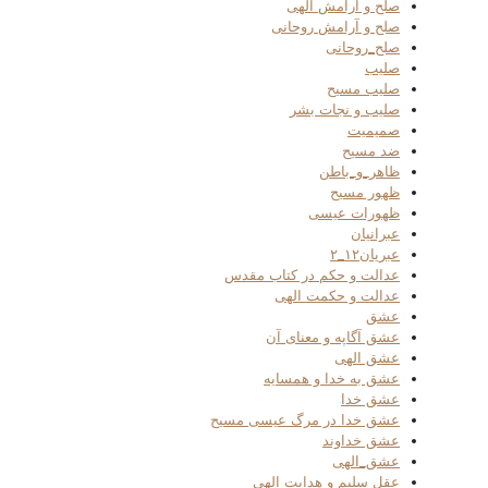
صلح و آرامش الهی
صلح و آرامش روحانی
صلح_روحانی
صلیب
صلیب مسیح
صلیب و نجات بشر
صمیمیت
ضد مسیح
ظاهر_و_باطن
ظهور مسیح
ظهورات عیسی
عبرانیان
عبریان۱۲_۲
عدالت و حکم در کتاب مقدس
عدالت و حکمت الهی
عشق
عشق آگاپه و معنای آن
عشق الهی
عشق به خدا و همسایه
عشق خدا
عشق خدا در مرگ عیسی مسیح
عشق خداوند
عشق_الهی
عقل سلیم و هدایت الهی