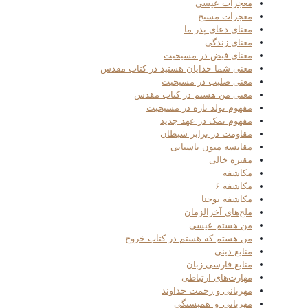
معجزات عیسی
معجزات مسیح
معنای دعای پدر ما
معنای زندگی
معنای فیض در مسیحیت
معنی شما خدایان هستید در کتاب مقدس
معنی صلیب در مسیحیت
معنی من هستم در کتاب مقدس
مفهوم تولد تازه در مسیحیت
مفهوم نمک در عهد جدید
مقاومت در برابر شیطان
مقایسه متون باستانی
مقبره خالی
مکاشفه
مکاشفه ۶
مکاشفه یوحنا
ملخ‌های آخرالزمان
من هستم عیسی
من هستم که هستم در کتاب خروج
منابع دینی
منابع فارسی زبان
مهارت‌های ارتباطی
مهربانی و رحمت خداوند
مهربانی_و_همبستگی