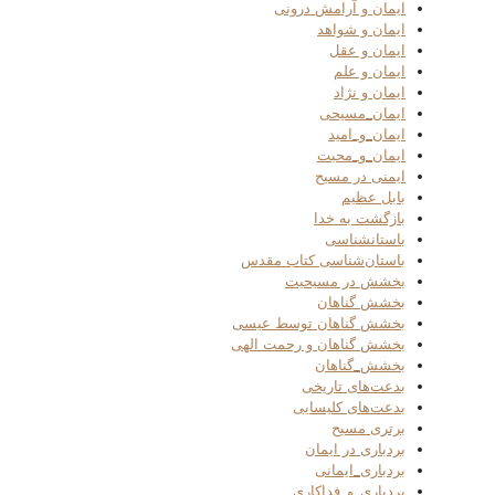
ایمان و آرامش درونی
ایمان و شواهد
ایمان و عقل
ایمان و علم
ایمان و نژاد
ایمان_مسیحی
ایمان_و_امید
ایمان_و_محبت
ایمنی در مسیح
بابل عظیم
بازگشت به خدا
باستانشناسی
باستان‌شناسی کتاب مقدس
بخشش در مسیحیت
بخشش گناهان
بخشش گناهان توسط عیسی
بخشش گناهان و رحمت الهی
بخشش_گناهان
بدعت‌های تاریخی
بدعت‌های کلیسایی
برتری مسیح
بردباری در ایمان
بردباری_ایمانی
بردباری_و_فداکاری