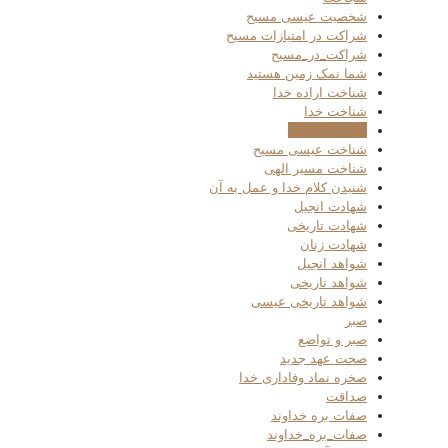
شخصیت عیسی مسیح
شراکت در امتیازات مسیح
شراکت_در_مسیح
شما نمک زمین هستید
شناخت اراده خدا
شناخت خدا
شناخت عیسی
شناخت عیسی مسیح
شناخت مسیر الهی
شنیدن کلام خدا و عمل به آن
شهادت انجیل
شهادت تاریخی
شهادت زنان
شواهد انجیل
شواهد تاریخی
شواهد تاریخی عیسی
صبر
صبر و تواضع
صحت عهد جدید
صخره نماد وفاداری خدا
صداقت
صفات بره خداوند
صفات_بره_خداوند