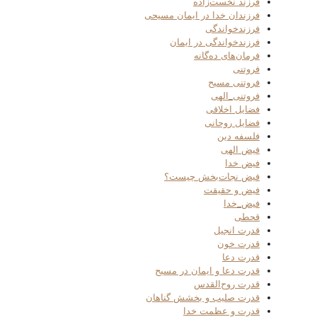
فرزند نخست‌زاده
فرزندان خدا در ایمان مسیحی
فرزندخواندگی
فرزندخواندگی در ایمان
فرمان‌های ده‌گانه
فروتنی
فروتنی مسیح
فروتنی_الهی
فضایل اخلاقی
فضایل روحانی
فلسفه دین
فیض الهی
فیض خدا
فیض نجات‌بخش چیست؟
فیض و حقیقت
فیض_خدا
قحطی
قدرت انجیل
قدرت خون
قدرت دعا
قدرت دعا و ایمان در مسیح
قدرت روح‌القدس
قدرت صلیب و بخشش گناهان
قدرت و عظمت خدا