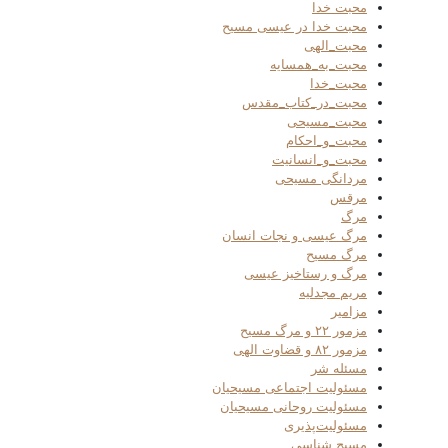
محبت خدا
محبت خدا در عیسی مسیح
محبت_الهی
محبت_به_همسایه
محبت_خدا
محبت_در_کتاب_مقدس
محبت_مسیحی
محبت_و_احکام
محبت_و_انسانیت
مردانگی مسیحی
مرقس
مرگ
مرگ عیسی و نجات انسان
مرگ مسیح
مرگ و رستاخیز عیسی
مریم مجدلیه
مزامیر
مزمور ۲۲ و مرگ مسیح
مزمور ۸۲ و قضاوت الهی
مسئله شر
مسئولیت اجتماعی مسیحیان
مسئولیت روحانی مسیحیان
مسئولیت‌پذیری
مسیح شناسی