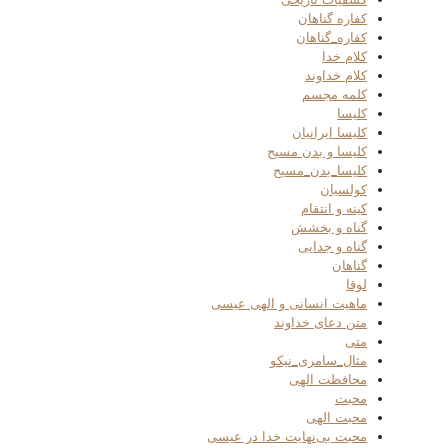
کفاره گناهان
کفاره_گناهان
کلام خدا
کلام خداوند
کلمه مجسم
کلیسا
کلیسا ایرانیان
کلیسا و بدن مسیح
کلیسا_بدن_مسیح
کولسیان
کینه و انتقام
گناه و بخشش
گناه و جدایی
گناهان
لوقا
ماهیت انسانی و الهی عیسی
متن دعای خداوند
متی
مثال_سامری_نیکو
محافظت الهی
محبت
محبت الهی
محبت بی‌نهایت خدا در عیسی