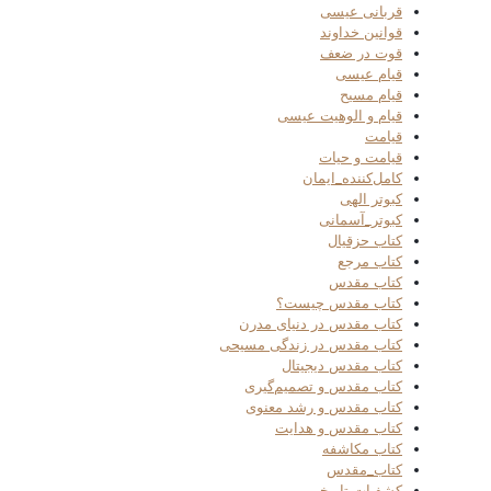
قربانی عیسی
قوانین خداوند
قوت در ضعف
قیام عیسی
قیام مسیح
قیام و الوهیت عیسی
قیامت
قیامت و حیات
کامل‌کننده_ایمان
کبوتر الهی
کبوتر_آسمانی
کتاب حزقیال
کتاب مرجع
کتاب مقدس
کتاب مقدس چیست؟
کتاب مقدس در دنیای مدرن
کتاب مقدس در زندگی مسیحی
کتاب مقدس دیجیتال
کتاب مقدس و تصمیم‌گیری
کتاب مقدس و رشد معنوی
کتاب مقدس و هدایت
کتاب مکاشفه
کتاب_مقدس
کشفیات تاریخی