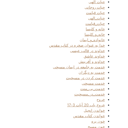
حیات الهی
حیات روحانی
حیات قیامت
حیات_الهی
حیات_قیامت
خانه و کلیسا
خانه_و_کلیسا
خانواده_و_ایمان
خدا به عنوان صخره در کتاب مقدس
خداوند در قالب عیسی
خداوند عاشق
خداوند و آفرینش
خدمت به جامعه در ایمان مسیحی
خدمت به دیگران
خدمت کردن در مسیحیت
خدمت مسیحی
خدمت_بی_منت
خدمت_در_مسیحیت
خروج
خروج باب 20 آیات 3-17
خواندن انجیل
خواندن کتاب مقدس
خون بره
خون مسیح