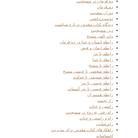
ده فرمان در مسیحیت
ده_فرمان
دوران مصیبت
دوست_داشتن
دیدگاه کتاب مقدس درباره سیاست
دین مسیحیت
ذات الهی مسیح
رابطه انسان و خدا در ده فرمان
رابطه ایمان و فیض
رابطه با پدر
رابطه با خدا
رابطه با مسیح
رابطه شخصی با عیسی مسیح
رابطه صمیمی با خداوند
رابطه عیسی با پدر
رابطه عیسی با پدر آسمانی
رابطه همسران
راز تجسد
راستی و حیات
راه رفتن به روح در مسیحیت
راه و راستی و حیات
راه_صلیب
راهکارهای کتاب مقدس برای مدیریت
احساسات