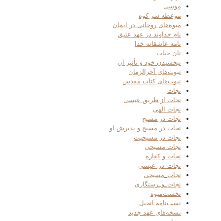
موسی
موعظه سر کوه
میوه‌های روحانی در ایمان
نام خداوند در عهد عتیق
نامه عاشقانه خدا
نان حیات
نبخشیدن خود و تأثیر آن
نبوت‌های آخرالزمان
نبوت‌های کتاب مقدس
نجات
نجات از طریق عیسی
نجات الهی
نجات در مسیح
نجات در مسیح و پذیرش او
نجات در مسیحیت
نجات مسیحی
نجات و کفاره
نجات_در_عیسی
نجات_مسیحی
نجات_و_رستگاری
نخست‌میوه
نسب‌نامه انجیل
نسخه‌های عهد جدید