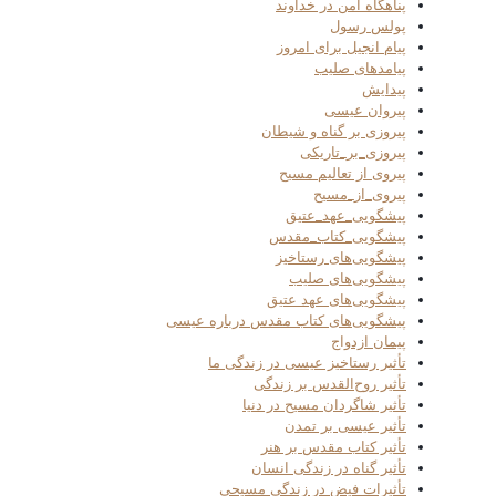
پناهگاه امن در خداوند
پولس رسول
پیام انجیل برای امروز
پیامدهای صلیب
پیدایش
پیروان عیسی
پیروزی بر گناه و شیطان
پیروزی_بر_تاریکی
پیروی از تعالیم مسیح
پیروی_از_مسیح
پیشگویی_عهد_عتیق
پیشگویی_کتاب_مقدس
پیشگویی‌های رستاخیز
پیشگویی‌های صلیب
پیشگویی‌های عهد عتیق
پیشگویی‌های کتاب مقدس درباره عیسی
پیمان ازدواج
تأثیر رستاخیز عیسی در زندگی ما
تأثیر روح‌القدس بر زندگی
تأثیر شاگردان مسیح در دنیا
تأثیر عیسی بر تمدن
تأثیر کتاب مقدس بر هنر
تأثیر گناه در زندگی انسان
تأثیرات فیض در زندگی مسیحی