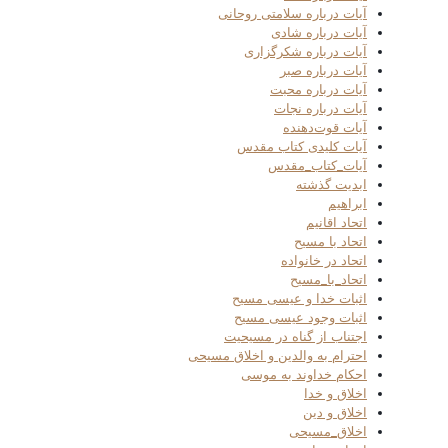
آیات درباره سلامتی روحانی
آیات درباره شادی
آیات درباره شکرگزاری
آیات درباره صبر
آیات درباره محبت
آیات درباره نجات
آیات قوت‌دهنده
آیات کلیدی کتاب مقدس
آیات_کتاب_مقدس
ابدیت گذشته
ابراهیم
اتحاد اقانیم
اتحاد با مسیح
اتحاد در خانواده
اتحاد_با_مسیح
اثبات خدا و عیسی مسیح
اثبات وجود عیسی مسیح
اجتناب از گناه در مسیحیت
احترام به والدین و اخلاق مسیحی
احکام خداوند به موسی
اخلاق و خدا
اخلاق و دین
اخلاق_مسیحی