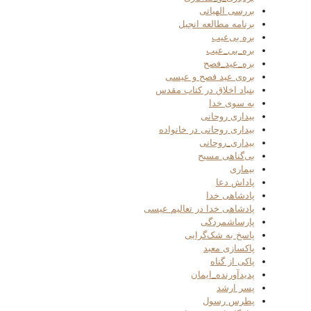
بررسی الهیاتی
برنامه مطالعه انجیل
بره بی‌عیب
بره_بی_عیب
بره_عید_فصح
بره‌ی عید فصح و عیسی
بنیاد اخلاق در کتاب مقدس
به سوی خدا
بیداری روحانی
بیداری روحانی در خانواده
بیداری_روحانی
بی‌گناهی مسیح
بیماری
پاداش دعا
پادشاهی خدا
پادشاهی خدا در تعالیم عیسی
پارساشمردگی
پاسخ به شک‌گرایی
پاکسازی معبد
پاکی از گناه
پدیدآورنده_ایمان
پسر ارشد
پطرس رسول