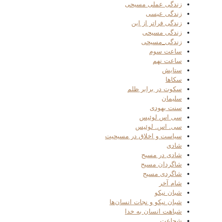
زندگی عملی مسیحی
زندگی عیسی
زندگی فراتر از این
زندگی مسیحی
زندگی_مسیحی
ساعت سوم
ساعت نهم
ستایش
سکاها
سکوت در برابر ظلم
سلیمان
سنت یهودی
سی اس لوئیس
سی. اس. لوئیس
سیاست و اخلاق در مسیحیت
شادی
شادی در مسیح
شاگردان مسیح
شاگردی مسیح
شام آخر
شبان نیکو
شبان نیکو و نجات انسان‌ها
شباهت انسان به خدا
شجاعت