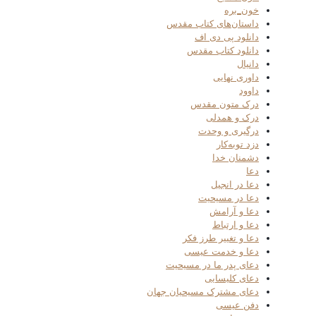
خون_بره
داستان‌های کتاب مقدس
دانلود پی دی اف
دانلود کتاب مقدس
دانیال
داوری نهایی
داوود
درک متون مقدس
درک و همدلی
درگیری و وحدت
دزد توبه‌کار
دشمنان خدا
دعا
دعا در انجیل
دعا در مسیحیت
دعا و آرامش
دعا و ارتباط
دعا و تغییر طرز فکر
دعا و خدمت عیسی
دعای پدر ما در مسیحیت
دعای کلیسایی
دعای مشترک مسیحیان جهان
دفن عیسی