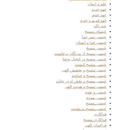
علم و ایمان
عهد جدید
عهد عتیق
عهد قدیم و جدید
عید پاک
عیسای_مسیح
عیسی پسر خدا
عیسی خدا و انسان
عیسی مسیح
عیسی مسیح از مردگان برخاست
عیسی مسیح در انجیل یوحنا
عیسی مسیح کیست
عیسی مسیح و بخشش الهی
عیسی مسیح و خداوند
عیسی مسیح و نقش او در نجات
عیسی مسیح و هویت الهی
عیسی و یهوه
عیسی یهودی
عیسی_مسیح
عیسی_مسیح_و_محبت
فداکاری
فداکاری_مسیح
فراخوان الهی