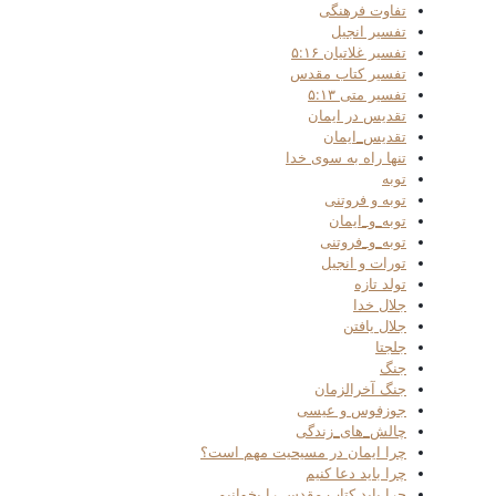
تفاوت فرهنگی
تفسیر انجیل
تفسیر غلاتیان ۵:۱۶
تفسیر کتاب مقدس
تفسیر متی ۵:۱۳
تقدیس در ایمان
تقدیس_ایمان
تنها راه به سوی خدا
توبه
توبه و فروتنی
توبه_و_ایمان
توبه_و_فروتنی
تورات و انجیل
تولد تازه
جلال خدا
جلال یافتن
جلجتا
جنگ
جنگ آخرالزمان
جوزفوس و عیسی
چالش_های_زندگی
چرا ایمان در مسیحیت مهم است؟
چرا باید دعا کنیم
چرا باید کتاب مقدس را بخوانیم