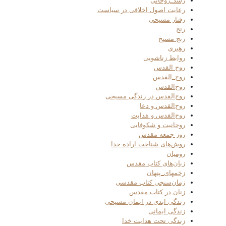
رشد_روحانی
رعایت اصول اخلاقی در سیاست
رفتار مسیحی
رنج
رنج مسیح
رهبری
روابط زناشویی
روح القدس
روح_القدس
روح‌القدس
روح‌القدس در زندگی مسیحی
روح‌القدس و دعا
روح‌القدس و هدایت
روحانیت و شکوفایی
روز جمعه مقدس
روش‌های شناخت اراده خدا
رومیان
زبان‌های کتاب مقدس
زخمهای_پنهان
زمان‌سنجی کتاب مقدسی
زنان در کتاب مقدس
زندگی ابدی در ایمان مسیحی
زندگی ایمانی
زندگی تحت هدایت خدا