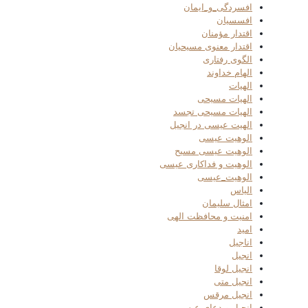
افسردگی_و_ایمان
افسسیان
اقتدار مؤمنان
اقتدار معنوی مسیحیان
الگوی رفتاری
الهام خداوند
الهیات
الهیات مسیحی
الهیات مسیحی تجسد
الهیت عیسی در انجیل
الوهیت عیسی
الوهیت عیسی مسیح
الوهیت و فداکاری عیسی
الوهیت_عیسی
الیاس
امثال سلیمان
امنیت و محافظت الهی
امید
اناجیل
انجیل
انجیل لوقا
انجیل متی
انجیل مرقس
انجیل و دعای عیسی