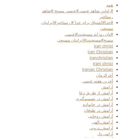
همه
# اولین شاهد عیسی#عیسی مسیح #شاهد
رستاخیر
#خدا#اشتیاق برای خدا # رستاخیز#ایرانیان
مسیحی
#نان روزانه مسیحیت#عیسی
مسیح#مسیحیت#ایرانیان مسیحی
iran christ
iran Christian
iranchristian
Irani christ
Iranian Christian
آخرالزمان
آخرین هفته عیسی
آرامش
آرامش از طریق دعا
آرامش در تصمیم‌گیری
آرامش در خانواده
آرامش در طوفان
آرامش روحانی
آرامش_الهی
آرامش_درونی
آرامی دل