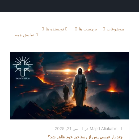
موضوعات
برچسب ها
نویسنده ها
نمایش همه
Majid Aliakabri
در
می 21, 2025
چند بار عیسی پس از رستاخیز خود ظاهر شد؟