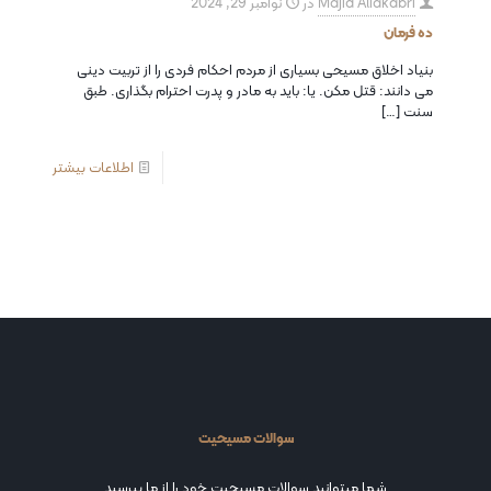
Majid Aliakabri
در
نوامبر 29, 2024
ده فرمان
بنیاد اخلاق مسیحی بسیاری از مردم احکام فردی را از تربیت دینی
می دانند: قتل مکن. یا: باید به مادر و پدرت احترام بگذاری. طبق
سنت
[…]
اطلاعات بیشتر
سوالات مسیحیت
شما میتوانید سوالات مسیحیت خود را از ما بپرسید