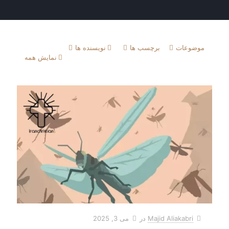
موضوعات
برچسب ها
نویسنده ها
نمایش همه
Majid Aliakabri
در
می 3, 2025