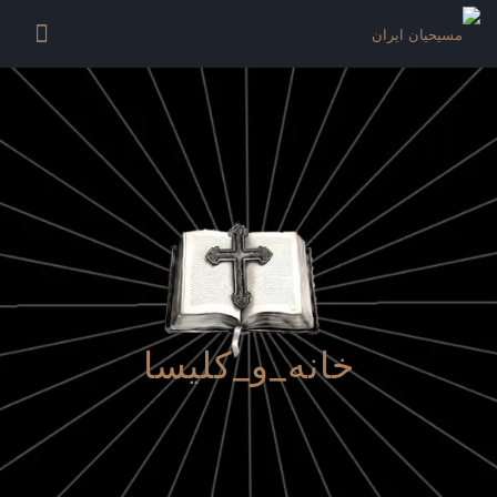
خانه_و_کلیسا