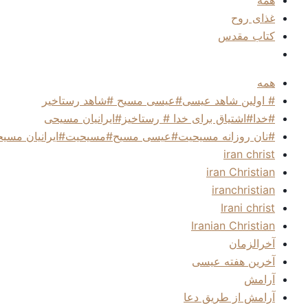
غذای روح
کتاب مقدس
همه
# اولین شاهد عیسی#عیسی مسیح #شاهد رستاخیر
#خدا#اشتیاق برای خدا # رستاخیز#ایرانیان مسیحی
#نان روزانه مسیحیت#عیسی مسیح#مسیحیت#ایرانیان مسی
iran christ
iran Christian
iranchristian
Irani christ
Iranian Christian
آخرالزمان
آخرین هفته عیسی
آرامش
آرامش از طریق دعا