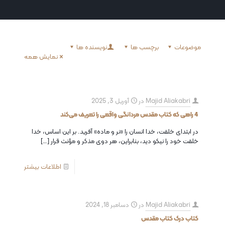
موضوعات
برچسب ها
نویسنده ها
نمایش همه
Majid Aliakabri
در
آوریل 3, 2025
4 راهی که کتاب مقدس مردانگی واقعی را تعریف می‌کند
در ابتدای خلقت، خدا انسان را «نر و ماده» آفرید. بر این اساس، خدا
خلقت خود را نیکو دید، بنابراین، هر دوی مذکر و مؤنث قرار
[…]
اطلاعات بیشتر
Majid Aliakabri
در
دسامبر 18, 2024
کتاب درک کتاب مقدس