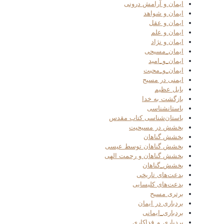
ایمان و آرامش درونی
ایمان و شواهد
ایمان و عقل
ایمان و علم
ایمان و نژاد
ایمان_مسیحی
ایمان_و_امید
ایمان_و_محبت
ایمنی در مسیح
بابل عظیم
بازگشت به خدا
باستانشناسی
باستان‌شناسی کتاب مقدس
بخشش در مسیحیت
بخشش گناهان
بخشش گناهان توسط عیسی
بخشش گناهان و رحمت الهی
بخشش_گناهان
بدعت‌های تاریخی
بدعت‌های کلیسایی
برتری مسیح
بردباری در ایمان
بردباری_ایمانی
بردباری_و_فداکاری