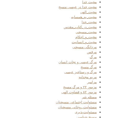
محبت خدا
محبت خدا در عیسی مسیح
محبت_الهی
محبت_به_همسایه
محبت_خدا
محبت_در_کتاب_مقدس
محبت_مسیحی
محبت_و_احکام
محبت_و_انسانیت
مردانگی مسیحی
مرقس
مرگ
مرگ عیسی و نجات انسان
مرگ مسیح
مرگ و رستاخیز عیسی
مریم مجدلیه
مزامیر
مزمور ۲۲ و مرگ مسیح
مزمور ۸۲ و قضاوت الهی
مسئله شر
مسئولیت اجتماعی مسیحیان
مسئولیت روحانی مسیحیان
مسئولیت‌پذیری
مسیح شناسی