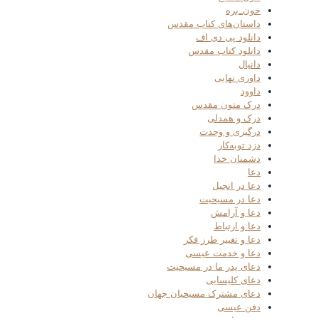
خون_بره
داستان‌های کتاب مقدس
دانلود پی دی اف
دانلود کتاب مقدس
دانیال
داوری نهایی
داوود
درک متون مقدس
درک و همدلی
درگیری و وحدت
دزد توبه‌کار
دشمنان خدا
دعا
دعا در انجیل
دعا در مسیحیت
دعا و آرامش
دعا و ارتباط
دعا و تغییر طرز فکر
دعا و خدمت عیسی
دعای پدر ما در مسیحیت
دعای کلیسایی
دعای مشترک مسیحیان جهان
دفن عیسی