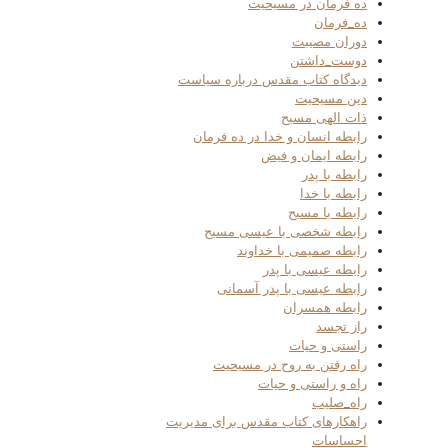
ده فرمان در مسیحیت
ده_فرمان
دوران مصیبت
دوست_داشتن
دیدگاه کتاب مقدس درباره سیاست
دین مسیحیت
ذات الهی مسیح
رابطه انسان و خدا در ده فرمان
رابطه ایمان و فیض
رابطه با پدر
رابطه با خدا
رابطه با مسیح
رابطه شخصی با عیسی مسیح
رابطه صمیمی با خداوند
رابطه عیسی با پدر
رابطه عیسی با پدر آسمانی
رابطه همسران
راز تجسد
راستی و حیات
راه رفتن به روح در مسیحیت
راه و راستی و حیات
راه_صلیب
راهکارهای کتاب مقدس برای مدیریت
احساسات