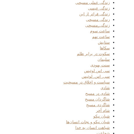
زندگی عملی مسیحی
زندگی عیسی
زندگی فراتر از این
زندگی مسیحی
زندگی_مسیحی
ساعت سوم
ساعت نهم
ستایش
سکاها
سکوت در برابر ظلم
سلیمان
سنت یهودی
سی اس لوئیس
سی. اس. لوئیس
سیاست و اخلاق در مسیحیت
شادی
شادی در مسیح
شاگردان مسیح
شاگردی مسیح
شام آخر
شبان نیکو
شبان نیکو و نجات انسان‌ها
شباهت انسان به خدا
شجاعت