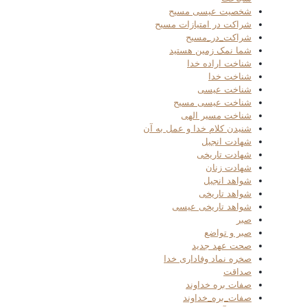
شخصیت عیسی مسیح
شراکت در امتیازات مسیح
شراکت_در_مسیح
شما نمک زمین هستید
شناخت اراده خدا
شناخت خدا
شناخت عیسی
شناخت عیسی مسیح
شناخت مسیر الهی
شنیدن کلام خدا و عمل به آن
شهادت انجیل
شهادت تاریخی
شهادت زنان
شواهد انجیل
شواهد تاریخی
شواهد تاریخی عیسی
صبر
صبر و تواضع
صحت عهد جدید
صخره نماد وفاداری خدا
صداقت
صفات بره خداوند
صفات_بره_خداوند