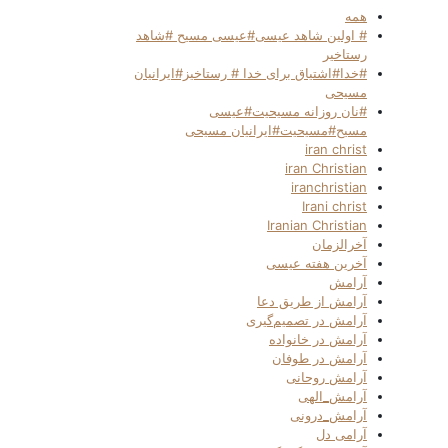
همه
# اولین شاهد عیسی#عیسی مسیح #شاهد
رستاخیر
#خدا#اشتیاق برای خدا # رستاخیز#ایرانیان
مسیحی
#نان روزانه مسیحیت#عیسی
مسیح#مسیحیت#ایرانیان مسیحی
iran christ
iran Christian
iranchristian
Irani christ
Iranian Christian
آخرالزمان
آخرین هفته عیسی
آرامش
آرامش از طریق دعا
آرامش در تصمیم‌گیری
آرامش در خانواده
آرامش در طوفان
آرامش روحانی
آرامش_الهی
آرامش_درونی
آرامی دل