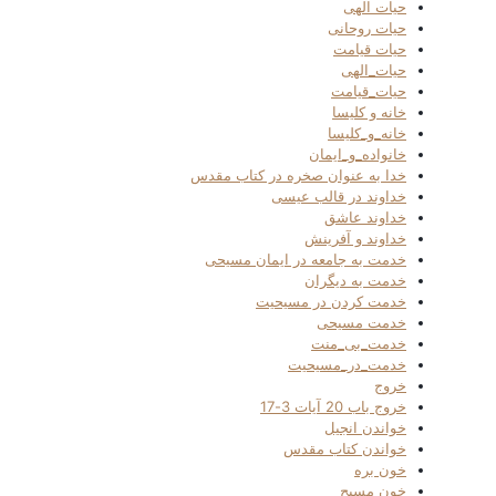
حیات الهی
حیات روحانی
حیات قیامت
حیات_الهی
حیات_قیامت
خانه و کلیسا
خانه_و_کلیسا
خانواده_و_ایمان
خدا به عنوان صخره در کتاب مقدس
خداوند در قالب عیسی
خداوند عاشق
خداوند و آفرینش
خدمت به جامعه در ایمان مسیحی
خدمت به دیگران
خدمت کردن در مسیحیت
خدمت مسیحی
خدمت_بی_منت
خدمت_در_مسیحیت
خروج
خروج باب 20 آیات 3-17
خواندن انجیل
خواندن کتاب مقدس
خون بره
خون مسیح