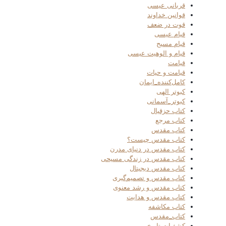
قربانی عیسی
قوانین خداوند
قوت در ضعف
قیام عیسی
قیام مسیح
قیام و الوهیت عیسی
قیامت
قیامت و حیات
کامل‌کننده_ایمان
کبوتر الهی
کبوتر_آسمانی
کتاب حزقیال
کتاب مرجع
کتاب مقدس
کتاب مقدس چیست؟
کتاب مقدس در دنیای مدرن
کتاب مقدس در زندگی مسیحی
کتاب مقدس دیجیتال
کتاب مقدس و تصمیم‌گیری
کتاب مقدس و رشد معنوی
کتاب مقدس و هدایت
کتاب مکاشفه
کتاب_مقدس
کشفیات تاریخی