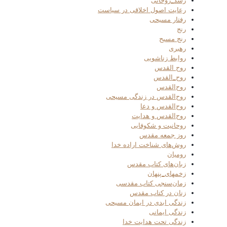
رشد_روحانی
رعایت اصول اخلاقی در سیاست
رفتار مسیحی
رنج
رنج مسیح
رهبری
روابط زناشویی
روح القدس
روح_القدس
روح‌القدس
روح‌القدس در زندگی مسیحی
روح‌القدس و دعا
روح‌القدس و هدایت
روحانیت و شکوفایی
روز جمعه مقدس
روش‌های شناخت اراده خدا
رومیان
زبان‌های کتاب مقدس
زخمهای_پنهان
زمان‌سنجی کتاب مقدسی
زنان در کتاب مقدس
زندگی ابدی در ایمان مسیحی
زندگی ایمانی
زندگی تحت هدایت خدا