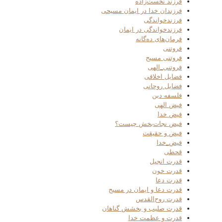
فرزند نخست‌زاده
فرزندان خدا در ایمان مسیحی
فرزندخواندگی
فرزندخواندگی در ایمان
فرمان‌های ده‌گانه
فروتنی
فروتنی مسیح
فروتنی_الهی
فضایل اخلاقی
فضایل روحانی
فلسفه دین
فیض الهی
فیض خدا
فیض نجات‌بخش چیست؟
فیض و حقیقت
فیض_خدا
قحطی
قدرت انجیل
قدرت خون
قدرت دعا
قدرت دعا و ایمان در مسیح
قدرت روح‌القدس
قدرت صلیب و بخشش گناهان
قدرت و عظمت خدا