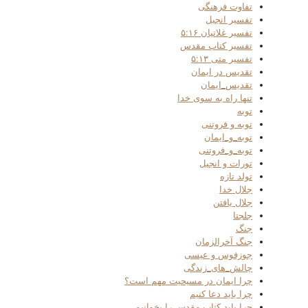
تفاوت فرهنگی
تفسیر انجیل
تفسیر غلاتیان ۵:۱۶
تفسیر کتاب مقدس
تفسیر متی ۵:۱۳
تقدیس در ایمان
تقدیس_ایمان
تنها راه به سوی خدا
توبه
توبه و فروتنی
توبه_و_ایمان
توبه_و_فروتنی
تورات و انجیل
تولد تازه
جلال خدا
جلال یافتن
جلجتا
جنگ
جنگ آخرالزمان
جوزفوس و عیسی
چالش_های_زندگی
چرا ایمان در مسیحیت مهم است؟
چرا باید دعا کنیم
چرا باید کتاب مقدس را بخوانیم