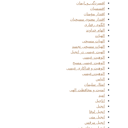
افسردگی_و_ایمان
افسسیان
اقتدار مؤمنان
اقتدار معنوی مسیحیان
الگوی رفتاری
الهام خداوند
الهیات
الهیات مسیحی
الهیات مسیحی تجسد
الهیت عیسی در انجیل
الوهیت عیسی
الوهیت عیسی مسیح
الوهیت و فداکاری عیسی
الوهیت_عیسی
الیاس
امثال سلیمان
امنیت و محافظت الهی
امید
اناجیل
انجیل
انجیل لوقا
انجیل متی
انجیل مرقس
انجیل و دعای عیسی