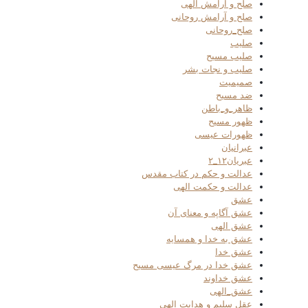
صلح و آرامش الهی
صلح و آرامش روحانی
صلح_روحانی
صلیب
صلیب مسیح
صلیب و نجات بشر
صمیمیت
ضد مسیح
ظاهر_و_باطن
ظهور مسیح
ظهورات عیسی
عبرانیان
عبریان۱۲_۲
عدالت و حکم در کتاب مقدس
عدالت و حکمت الهی
عشق
عشق آگاپه و معنای آن
عشق الهی
عشق به خدا و همسایه
عشق خدا
عشق خدا در مرگ عیسی مسیح
عشق خداوند
عشق_الهی
عقل سلیم و هدایت الهی