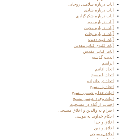
آیات درباره سلامتی روحانی
آیات درباره شادی
آیات درباره شکرگزاری
آیات درباره صبر
آیات درباره محبت
آیات درباره نجات
آیات قوت‌دهنده
آیات کلیدی کتاب مقدس
آیات_کتاب_مقدس
ابدیت گذشته
ابراهیم
اتحاد اقانیم
اتحاد با مسیح
اتحاد در خانواده
اتحاد_با_مسیح
اثبات خدا و عیسی مسیح
اثبات وجود عیسی مسیح
اجتناب از گناه در مسیحیت
احترام به والدین و اخلاق مسیحی
احکام خداوند به موسی
اخلاق و خدا
اخلاق و دین
اخلاق_مسیحی