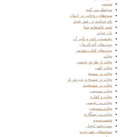
موسی
موعظه سر کوه
میوه‌های روحانی در ایمان
نام خداوند در عهد عتیق
نامه عاشقانه خدا
نان حیات
نبخشیدن خود و تأثیر آن
نبوت‌های آخرالزمان
نبوت‌های کتاب مقدس
نجات
نجات از طریق عیسی
نجات الهی
نجات در مسیح
نجات در مسیح و پذیرش او
نجات در مسیحیت
نجات مسیحی
نجات و کفاره
نجات_در_عیسی
نجات_مسیحی
نجات_و_رستگاری
نخست‌میوه
نسب‌نامه انجیل
نسخه‌های عهد جدید