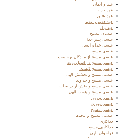
علم و ایمان
عهد جدید
عهد عتیق
عهد قدیم و جدید
عید پاک
عیسای_مسیح
عیسی پسر خدا
عیسی خدا و انسان
عیسی مسیح
عیسی مسیح از مردگان برخاست
عیسی مسیح در انجیل یوحنا
عیسی مسیح کیست
عیسی مسیح و بخشش الهی
عیسی مسیح و خداوند
عیسی مسیح و نقش او در نجات
عیسی مسیح و هویت الهی
عیسی و یهوه
عیسی یهودی
عیسی_مسیح
عیسی_مسیح_و_محبت
فداکاری
فداکاری_مسیح
فراخوان الهی