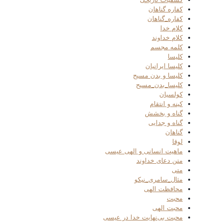
کفاره گناهان
کفاره_گناهان
کلام خدا
کلام خداوند
کلمه مجسم
کلیسا
کلیسا ایرانیان
کلیسا و بدن مسیح
کلیسا_بدن_مسیح
کولسیان
کینه و انتقام
گناه و بخشش
گناه و جدایی
گناهان
لوقا
ماهیت انسانی و الهی عیسی
متن دعای خداوند
متی
مثال_سامری_نیکو
محافظت الهی
محبت
محبت الهی
محبت بی‌نهایت خدا در عیسی