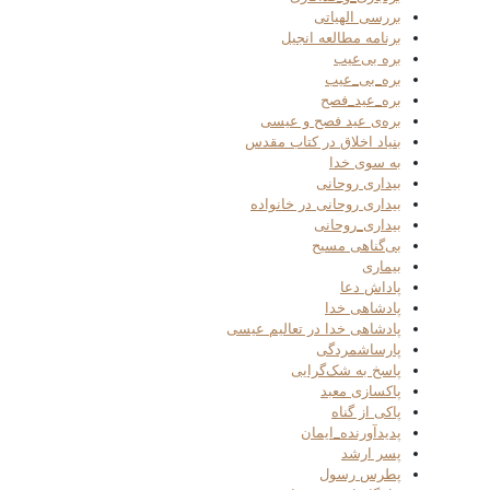
بررسی الهیاتی
برنامه مطالعه انجیل
بره بی‌عیب
بره_بی_عیب
بره_عید_فصح
بره‌ی عید فصح و عیسی
بنیاد اخلاق در کتاب مقدس
به سوی خدا
بیداری روحانی
بیداری روحانی در خانواده
بیداری_روحانی
بی‌گناهی مسیح
بیماری
پاداش دعا
پادشاهی خدا
پادشاهی خدا در تعالیم عیسی
پارساشمردگی
پاسخ به شک‌گرایی
پاکسازی معبد
پاکی از گناه
پدیدآورنده_ایمان
پسر ارشد
پطرس رسول