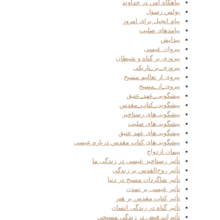
پناهگاه امن در خداوند
پولس رسول
پیام انجیل برای امروز
پیامدهای صلیب
پیدایش
پیروان عیسی
پیروزی بر گناه و شیطان
پیروزی_بر_تاریکی
پیروی از تعالیم مسیح
پیروی_از_مسیح
پیشگویی_عهد_عتیق
پیشگویی_کتاب_مقدس
پیشگویی‌های رستاخیز
پیشگویی‌های صلیب
پیشگویی‌های عهد عتیق
پیشگویی‌های کتاب مقدس درباره عیسی
پیمان ازدواج
تأثیر رستاخیز عیسی در زندگی ما
تأثیر روح‌القدس بر زندگی
تأثیر شاگردان مسیح در دنیا
تأثیر عیسی بر تمدن
تأثیر کتاب مقدس بر هنر
تأثیر گناه در زندگی انسان
تأثیرات فیض در زندگی مسیحی