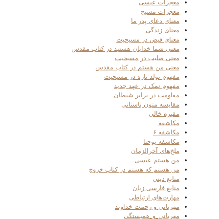
معجزات عیسی
معجزات مسیح
معنای دعای پدر ما
معنای زندگی
معنای فیض در مسیحیت
معنی شما خدایان هستید در کتاب مقدس
معنی صلیب در مسیحیت
معنی من هستم در کتاب مقدس
مفهوم تولد تازه در مسیحیت
مفهوم نمک در عهد جدید
مقاومت در برابر شیطان
مقایسه متون باستانی
مقبره خالی
مکاشفه
مکاشفه ۶
مکاشفه یوحنا
ملخ‌های آخرالزمان
من هستم عیسی
من هستم که هستم در کتاب خروج
منابع دینی
منابع فارسی زبان
مهارت‌های ارتباطی
مهربانی و رحمت خداوند
مهربانی_و_همبستگی