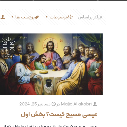
فیلتر بر اساس
موضوعات
برچسب ها
ن
Majid Aliakabri
در
دسامبر 25, 2024
عیسی مسیح کیست؟ بخش اول
عیسی مسیح کیستبیش از دو‌ میلیارد نفر ادعا دارند که از