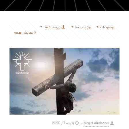
موضوعات
برچسب ها
نویسنده ها
نمایش همه
Majid Aliakabri
در
ژانویه 17, 2025