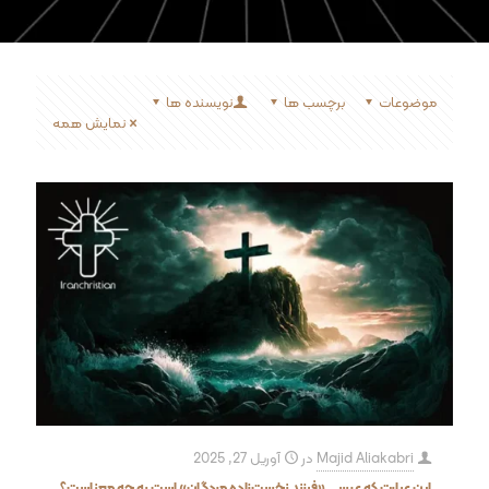
موضوعات
برچسب ها
نویسنده ها
نمایش همه
Majid Aliakabri
در
آوریل 27, 2025
این عبارت که عیسی «فرزند نخست‌زاده مردگان» است به چه معناست؟