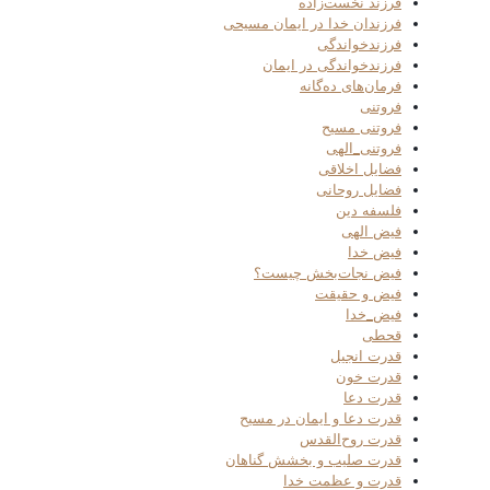
فرزند نخست‌زاده
فرزندان خدا در ایمان مسیحی
فرزندخواندگی
فرزندخواندگی در ایمان
فرمان‌های ده‌گانه
فروتنی
فروتنی مسیح
فروتنی_الهی
فضایل اخلاقی
فضایل روحانی
فلسفه دین
فیض الهی
فیض خدا
فیض نجات‌بخش چیست؟
فیض و حقیقت
فیض_خدا
قحطی
قدرت انجیل
قدرت خون
قدرت دعا
قدرت دعا و ایمان در مسیح
قدرت روح‌القدس
قدرت صلیب و بخشش گناهان
قدرت و عظمت خدا