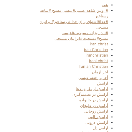
همه
# اولین شاهد عیسی#عیسی مسیح #شاهد
رستاخیر
#خدا#اشتیاق برای خدا # رستاخیز#ایرانیان
مسیحی
#نان روزانه مسیحیت#عیسی
مسیح#مسیحیت#ایرانیان مسیحی
iran christ
iran Christian
iranchristian
Irani christ
Iranian Christian
آخرالزمان
آخرین هفته عیسی
آرامش
آرامش از طریق دعا
آرامش در تصمیم‌گیری
آرامش در خانواده
آرامش در طوفان
آرامش روحانی
آرامش_الهی
آرامش_درونی
آرامی دل