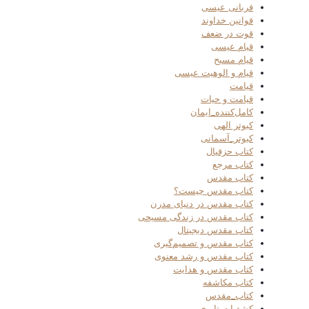
قربانی عیسی
قوانین خداوند
قوت در ضعف
قیام عیسی
قیام مسیح
قیام و الوهیت عیسی
قیامت
قیامت و حیات
کامل‌کننده_ایمان
کبوتر الهی
کبوتر_آسمانی
کتاب حزقیال
کتاب مرجع
کتاب مقدس
کتاب مقدس چیست؟
کتاب مقدس در دنیای مدرن
کتاب مقدس در زندگی مسیحی
کتاب مقدس دیجیتال
کتاب مقدس و تصمیم‌گیری
کتاب مقدس و رشد معنوی
کتاب مقدس و هدایت
کتاب مکاشفه
کتاب_مقدس
کشفیات تاریخی