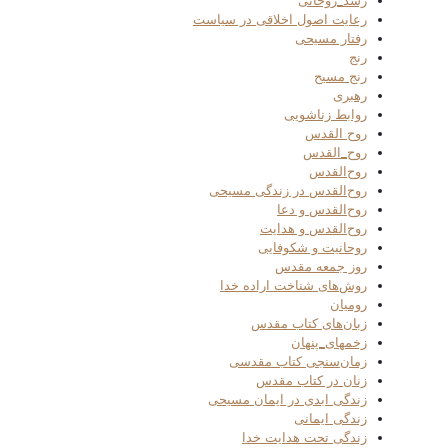
رشد_روحانی
رعایت اصول اخلاقی در سیاست
رفتار مسیحی
رنج
رنج مسیح
رهبری
روابط زناشویی
روح القدس
روح_القدس
روح‌القدس
روح‌القدس در زندگی مسیحی
روح‌القدس و دعا
روح‌القدس و هدایت
روحانیت و شکوفایی
روز جمعه مقدس
روش‌های شناخت اراده خدا
رومیان
زبان‌های کتاب مقدس
زخمهای_پنهان
زمان‌سنجی کتاب مقدسی
زنان در کتاب مقدس
زندگی ابدی در ایمان مسیحی
زندگی ایمانی
زندگی تحت هدایت خدا