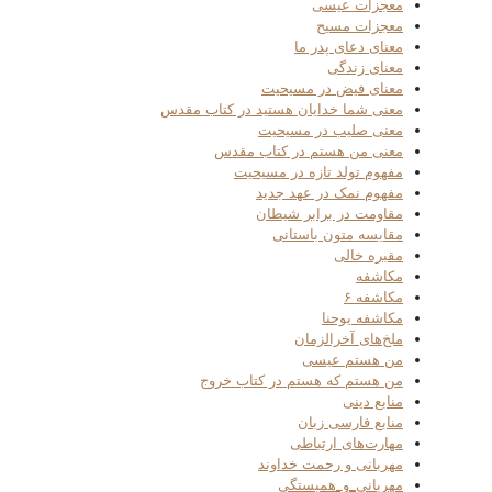
معجزات عیسی
معجزات مسیح
معنای دعای پدر ما
معنای زندگی
معنای فیض در مسیحیت
معنی شما خدایان هستید در کتاب مقدس
معنی صلیب در مسیحیت
معنی من هستم در کتاب مقدس
مفهوم تولد تازه در مسیحیت
مفهوم نمک در عهد جدید
مقاومت در برابر شیطان
مقایسه متون باستانی
مقبره خالی
مکاشفه
مکاشفه ۶
مکاشفه یوحنا
ملخ‌های آخرالزمان
من هستم عیسی
من هستم که هستم در کتاب خروج
منابع دینی
منابع فارسی زبان
مهارت‌های ارتباطی
مهربانی و رحمت خداوند
مهربانی_و_همبستگی