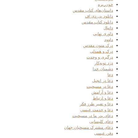
خون_بره
داستان‌های کتاب مقدس
دانلود پی دی اف
دانلود کتاب مقدس
دانیال
داوری نهایی
داوود
درک متون مقدس
درک و همدلی
درگیری و وحدت
دزد توبه‌کار
دشمنان خدا
دعا
دعا در انجیل
دعا در مسیحیت
دعا و آرامش
دعا و ارتباط
دعا و تغییر طرز فکر
دعا و خدمت عیسی
دعای پدر ما در مسیحیت
دعای کلیسایی
دعای مشترک مسیحیان جهان
دفن عیسی