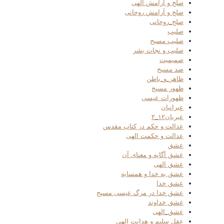
صلح و آرامش الهی
صلح و آرامش روحانی
صلح_روحانی
صلیب
صلیب مسیح
صلیب و نجات بشر
صمیمیت
ضد مسیح
ظاهر_و_باطن
ظهور مسیح
ظهورات عیسی
عبرانیان
عبریان۱۲_۲
عدالت و حکم در کتاب مقدس
عدالت و حکمت الهی
عشق
عشق آگاپه و معنای آن
عشق الهی
عشق به خدا و همسایه
عشق خدا
عشق خدا در مرگ عیسی مسیح
عشق خداوند
عشق_الهی
عقل سلیم و هدایت الهی