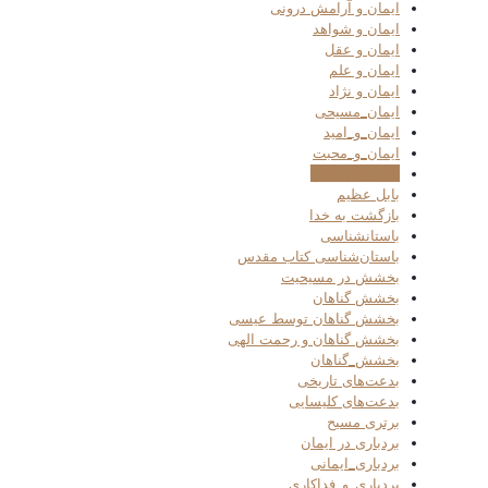
ایمان و آرامش درونی
ایمان و شواهد
ایمان و عقل
ایمان و علم
ایمان و نژاد
ایمان_مسیحی
ایمان_و_امید
ایمان_و_محبت
ایمنی در مسیح
بابل عظیم
بازگشت به خدا
باستانشناسی
باستان‌شناسی کتاب مقدس
بخشش در مسیحیت
بخشش گناهان
بخشش گناهان توسط عیسی
بخشش گناهان و رحمت الهی
بخشش_گناهان
بدعت‌های تاریخی
بدعت‌های کلیسایی
برتری مسیح
بردباری در ایمان
بردباری_ایمانی
بردباری_و_فداکاری