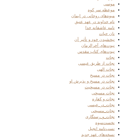
موسی
موعظه سر کوه
میوه‌های روحانی در ایمان
نام خداوند در عهد عتیق
نامه عاشقانه خدا
نان حیات
نبخشیدن خود و تأثیر آن
نبوت‌های آخرالزمان
نبوت‌های کتاب مقدس
نجات
نجات از طریق عیسی
نجات الهی
نجات در مسیح
نجات در مسیح و پذیرش او
نجات در مسیحیت
نجات مسیحی
نجات و کفاره
نجات_در_عیسی
نجات_مسیحی
نجات_و_رستگاری
نخست‌میوه
نسب‌نامه انجیل
نسخه‌های عهد جدید