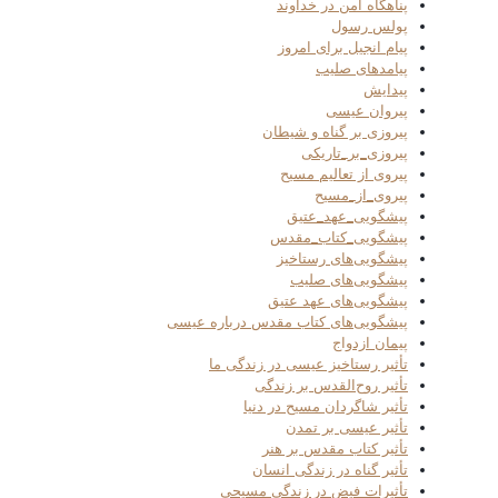
پناهگاه امن در خداوند
پولس رسول
پیام انجیل برای امروز
پیامدهای صلیب
پیدایش
پیروان عیسی
پیروزی بر گناه و شیطان
پیروزی_بر_تاریکی
پیروی از تعالیم مسیح
پیروی_از_مسیح
پیشگویی_عهد_عتیق
پیشگویی_کتاب_مقدس
پیشگویی‌های رستاخیز
پیشگویی‌های صلیب
پیشگویی‌های عهد عتیق
پیشگویی‌های کتاب مقدس درباره عیسی
پیمان ازدواج
تأثیر رستاخیز عیسی در زندگی ما
تأثیر روح‌القدس بر زندگی
تأثیر شاگردان مسیح در دنیا
تأثیر عیسی بر تمدن
تأثیر کتاب مقدس بر هنر
تأثیر گناه در زندگی انسان
تأثیرات فیض در زندگی مسیحی