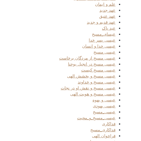
علم و ایمان
عهد جدید
عهد عتیق
عهد قدیم و جدید
عید پاک
عیسای_مسیح
عیسی پسر خدا
عیسی خدا و انسان
عیسی مسیح
عیسی مسیح از مردگان برخاست
عیسی مسیح در انجیل یوحنا
عیسی مسیح کیست
عیسی مسیح و بخشش الهی
عیسی مسیح و خداوند
عیسی مسیح و نقش او در نجات
عیسی مسیح و هویت الهی
عیسی و یهوه
عیسی یهودی
عیسی_مسیح
عیسی_مسیح_و_محبت
فداکاری
فداکاری_مسیح
فراخوان الهی