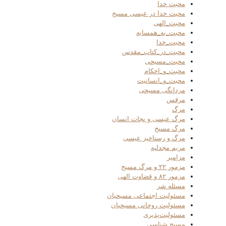
محبت خدا
محبت خدا در عیسی مسیح
محبت_الهی
محبت_به_همسایه
محبت_خدا
محبت_در_کتاب_مقدس
محبت_مسیحی
محبت_و_احکام
محبت_و_انسانیت
مردانگی مسیحی
مرقس
مرگ
مرگ عیسی و نجات انسان
مرگ مسیح
مرگ و رستاخیز عیسی
مریم مجدلیه
مزامیر
مزمور ۲۲ و مرگ مسیح
مزمور ۸۲ و قضاوت الهی
مسئله شر
مسئولیت اجتماعی مسیحیان
مسئولیت روحانی مسیحیان
مسئولیت‌پذیری
مسیح شناسی