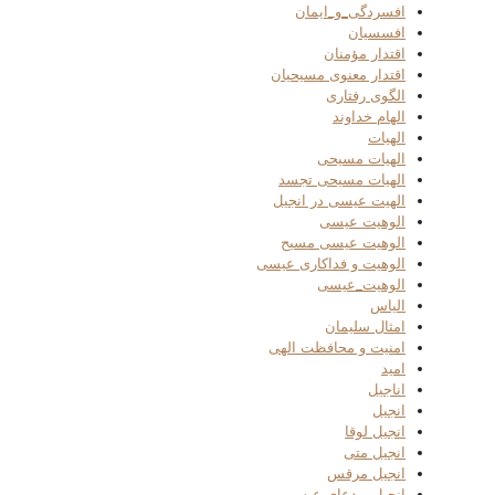
افسردگی_و_ایمان
افسسیان
اقتدار مؤمنان
اقتدار معنوی مسیحیان
الگوی رفتاری
الهام خداوند
الهیات
الهیات مسیحی
الهیات مسیحی تجسد
الهیت عیسی در انجیل
الوهیت عیسی
الوهیت عیسی مسیح
الوهیت و فداکاری عیسی
الوهیت_عیسی
الیاس
امثال سلیمان
امنیت و محافظت الهی
امید
اناجیل
انجیل
انجیل لوقا
انجیل متی
انجیل مرقس
انجیل و دعای عیسی