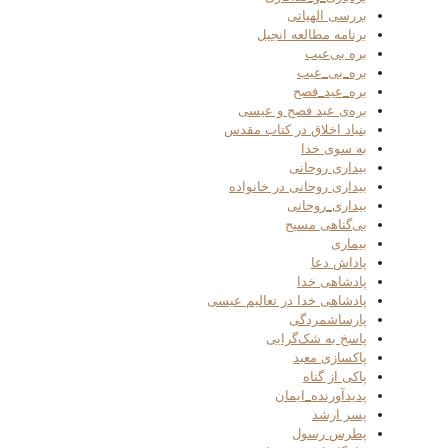
بررسی الهیاتی
برنامه مطالعه انجیل
بره بی‌عیب
بره_بی_عیب
بره_عید_فصح
بره‌ی عید فصح و عیسی
بنیاد اخلاق در کتاب مقدس
به سوی خدا
بیداری روحانی
بیداری روحانی در خانواده
بیداری_روحانی
بی‌گناهی مسیح
بیماری
پاداش دعا
پادشاهی خدا
پادشاهی خدا در تعالیم عیسی
پارساشمردگی
پاسخ به شک‌گرایی
پاکسازی معبد
پاکی از گناه
پدیدآورنده_ایمان
پسر ارشد
پطرس رسول