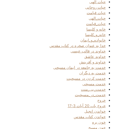
حیات الهی
حیات روحانی
حیات قیامت
حیات_الهی
حیات_قیامت
خانه و کلیسا
خانه_و_کلیسا
خانواده_و_ایمان
خدا به عنوان صخره در کتاب مقدس
خداوند در قالب عیسی
خداوند عاشق
خداوند و آفرینش
خدمت به جامعه در ایمان مسیحی
خدمت به دیگران
خدمت کردن در مسیحیت
خدمت مسیحی
خدمت_بی_منت
خدمت_در_مسیحیت
خروج
خروج باب 20 آیات 3-17
خواندن انجیل
خواندن کتاب مقدس
خون بره
خون مسیح