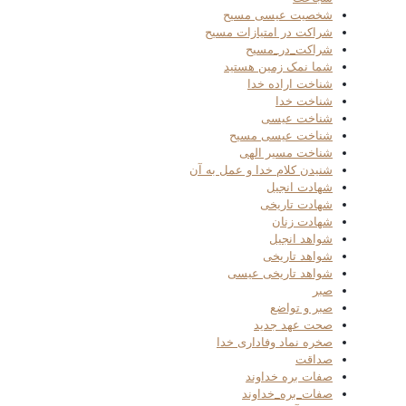
شخصیت عیسی مسیح
شراکت در امتیازات مسیح
شراکت_در_مسیح
شما نمک زمین هستید
شناخت اراده خدا
شناخت خدا
شناخت عیسی
شناخت عیسی مسیح
شناخت مسیر الهی
شنیدن کلام خدا و عمل به آن
شهادت انجیل
شهادت تاریخی
شهادت زنان
شواهد انجیل
شواهد تاریخی
شواهد تاریخی عیسی
صبر
صبر و تواضع
صحت عهد جدید
صخره نماد وفاداری خدا
صداقت
صفات بره خداوند
صفات_بره_خداوند