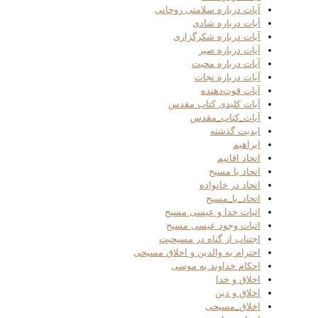
آیات درباره سلامتی روحانی
آیات درباره شادی
آیات درباره شکرگزاری
آیات درباره صبر
آیات درباره محبت
آیات درباره نجات
آیات قوت‌دهنده
آیات کلیدی کتاب مقدس
آیات_کتاب_مقدس
ابدیت گذشته
ابراهیم
اتحاد اقانیم
اتحاد با مسیح
اتحاد در خانواده
اتحاد_با_مسیح
اثبات خدا و عیسی مسیح
اثبات وجود عیسی مسیح
اجتناب از گناه در مسیحیت
احترام به والدین و اخلاق مسیحی
احکام خداوند به موسی
اخلاق و خدا
اخلاق و دین
اخلاق_مسیحی