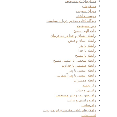
ده فرمان در مسیحیت
ده_فرمان
دوران مصیبت
دوست_داشتن
دیدگاه کتاب مقدس درباره سیاست
دین مسیحیت
ذات الهی مسیح
رابطه انسان و خدا در ده فرمان
رابطه ایمان و فیض
رابطه با پدر
رابطه با خدا
رابطه با مسیح
رابطه شخصی با عیسی مسیح
رابطه صمیمی با خداوند
رابطه عیسی با پدر
رابطه عیسی با پدر آسمانی
رابطه همسران
راز تجسد
راستی و حیات
راه رفتن به روح در مسیحیت
راه و راستی و حیات
راه_صلیب
راهکارهای کتاب مقدس برای مدیریت
احساسات