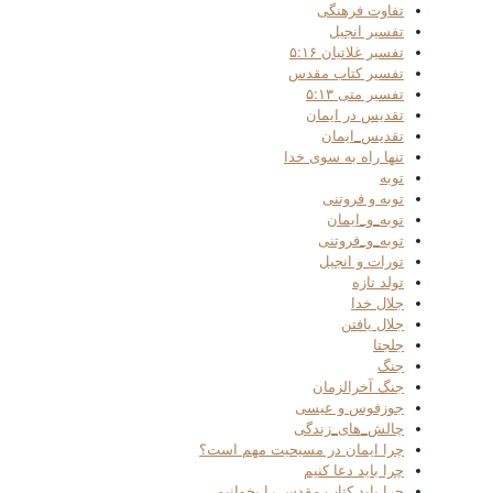
تفاوت فرهنگی
تفسیر انجیل
تفسیر غلاتیان ۵:۱۶
تفسیر کتاب مقدس
تفسیر متی ۵:۱۳
تقدیس در ایمان
تقدیس_ایمان
تنها راه به سوی خدا
توبه
توبه و فروتنی
توبه_و_ایمان
توبه_و_فروتنی
تورات و انجیل
تولد تازه
جلال خدا
جلال یافتن
جلجتا
جنگ
جنگ آخرالزمان
جوزفوس و عیسی
چالش_های_زندگی
چرا ایمان در مسیحیت مهم است؟
چرا باید دعا کنیم
چرا باید کتاب مقدس را بخوانیم