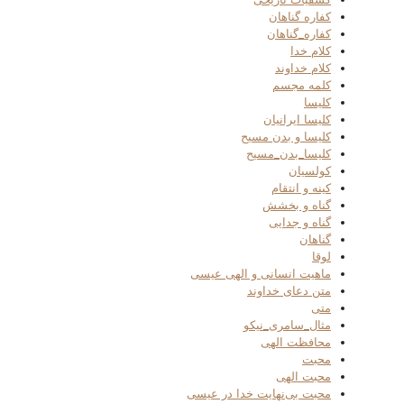
کفاره گناهان
کفاره_گناهان
کلام خدا
کلام خداوند
کلمه مجسم
کلیسا
کلیسا ایرانیان
کلیسا و بدن مسیح
کلیسا_بدن_مسیح
کولسیان
کینه و انتقام
گناه و بخشش
گناه و جدایی
گناهان
لوقا
ماهیت انسانی و الهی عیسی
متن دعای خداوند
متی
مثال_سامری_نیکو
محافظت الهی
محبت
محبت الهی
محبت بی‌نهایت خدا در عیسی