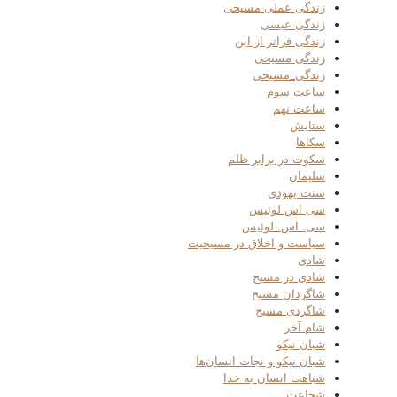
زندگی عملی مسیحی
زندگی عیسی
زندگی فراتر از این
زندگی مسیحی
زندگی_مسیحی
ساعت سوم
ساعت نهم
ستایش
سکاها
سکوت در برابر ظلم
سلیمان
سنت یهودی
سی اس لوئیس
سی. اس. لوئیس
سیاست و اخلاق در مسیحیت
شادی
شادی در مسیح
شاگردان مسیح
شاگردی مسیح
شام آخر
شبان نیکو
شبان نیکو و نجات انسان‌ها
شباهت انسان به خدا
شجاعت