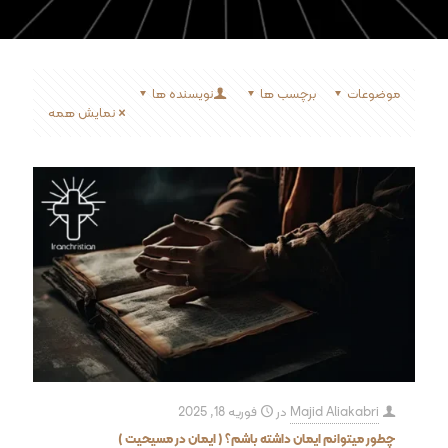
موضوعات
برچسب ها
نویسنده ها
نمایش همه
Majid Aliakabri
در
فوریه 18, 2025
چطور میتوانم ایمان داشته باشم؟ ( ایمان در مسیحیت )