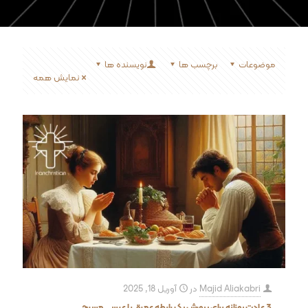
موضوعات
برچسب ها
نویسنده ها
نمایش همه
Majid Aliakabri
در
آوریل 18, 2025
3 عادت روزانه برای پرورش یک رابطه عمیق با عیسی مسیح