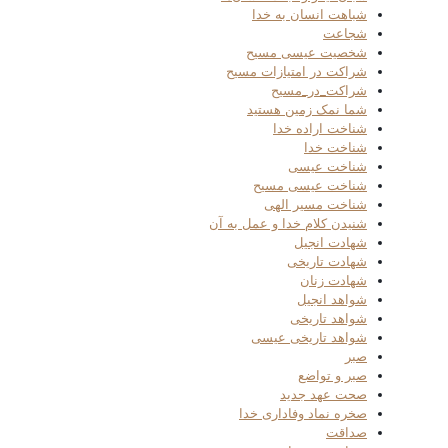
شباهت انسان به خدا
شجاعت
شخصیت عیسی مسیح
شراکت در امتیازات مسیح
شراکت_در_مسیح
شما نمک زمین هستید
شناخت اراده خدا
شناخت خدا
شناخت عیسی
شناخت عیسی مسیح
شناخت مسیر الهی
شنیدن کلام خدا و عمل به آن
شهادت انجیل
شهادت تاریخی
شهادت زنان
شواهد انجیل
شواهد تاریخی
شواهد تاریخی عیسی
صبر
صبر و تواضع
صحت عهد جدید
صخره نماد وفاداری خدا
صداقت