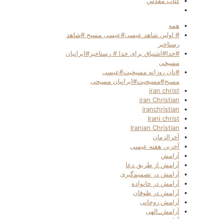
کتاب مقدس
همه
# اولین شاهد عیسی#عیسی مسیح #شاهد
رستاخیر
#خدا#اشتیاق برای خدا # رستاخیز#ایرانیان
مسیحی
#نان روزانه مسیحیت#عیسی
مسیح#مسیحیت#ایرانیان مسیحی
iran christ
iran Christian
iranchristian
Irani christ
Iranian Christian
آخرالزمان
آخرین هفته عیسی
آرامش
آرامش از طریق دعا
آرامش در تصمیم‌گیری
آرامش در خانواده
آرامش در طوفان
آرامش روحانی
آرامش_الهی