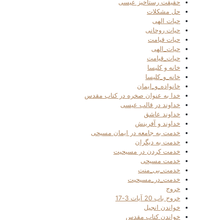
حقیقت رستاخیز عیسی
حل مشکلات
حیات الهی
حیات روحانی
حیات قیامت
حیات_الهی
حیات_قیامت
خانه و کلیسا
خانه_و_کلیسا
خانواده_و_ایمان
خدا به عنوان صخره در کتاب مقدس
خداوند در قالب عیسی
خداوند عاشق
خداوند و آفرینش
خدمت به جامعه در ایمان مسیحی
خدمت به دیگران
خدمت کردن در مسیحیت
خدمت مسیحی
خدمت_بی_منت
خدمت_در_مسیحیت
خروج
خروج باب 20 آیات 3-17
خواندن انجیل
خواندن کتاب مقدس