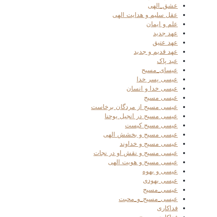
عشق_الهی
عقل سلیم و هدایت الهی
علم و ایمان
عهد جدید
عهد عتیق
عهد قدیم و جدید
عید پاک
عیسای_مسیح
عیسی پسر خدا
عیسی خدا و انسان
عیسی مسیح
عیسی مسیح از مردگان برخاست
عیسی مسیح در انجیل یوحنا
عیسی مسیح کیست
عیسی مسیح و بخشش الهی
عیسی مسیح و خداوند
عیسی مسیح و نقش او در نجات
عیسی مسیح و هویت الهی
عیسی و یهوه
عیسی یهودی
عیسی_مسیح
عیسی_مسیح_و_محبت
فداکاری