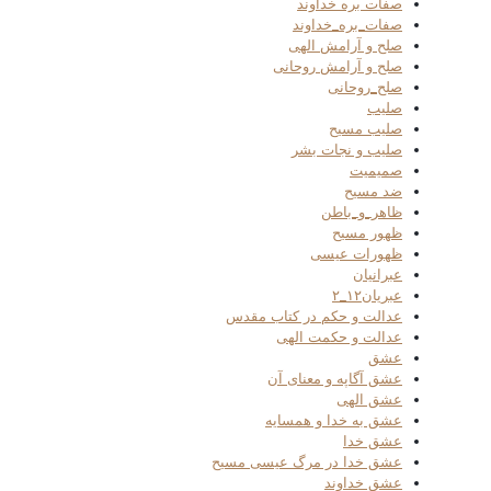
صفات بره خداوند
صفات_بره_خداوند
صلح و آرامش الهی
صلح و آرامش روحانی
صلح_روحانی
صلیب
صلیب مسیح
صلیب و نجات بشر
صمیمیت
ضد مسیح
ظاهر_و_باطن
ظهور مسیح
ظهورات عیسی
عبرانیان
عبریان۱۲_۲
عدالت و حکم در کتاب مقدس
عدالت و حکمت الهی
عشق
عشق آگاپه و معنای آن
عشق الهی
عشق به خدا و همسایه
عشق خدا
عشق خدا در مرگ عیسی مسیح
عشق خداوند