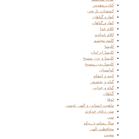
کتاب_مقدس
کشفیات تاریخی
کفاره گناهان
کفاره_گناهان
کلام خدا
کلام خداوند
کلمه مجسم
کلیسا
کلیسا ایرانیان
کلیسا و بدن مسیح
کلیسا_بدن_مسیح
کولسیان
کینه و انتقام
گناه و بخشش
گناه و جدایی
گناهان
لوقا
ماهیت انسانی و الهی عیسی
متن دعای خداوند
متی
مثال_سامری_نیکو
محافظت الهی
محبت