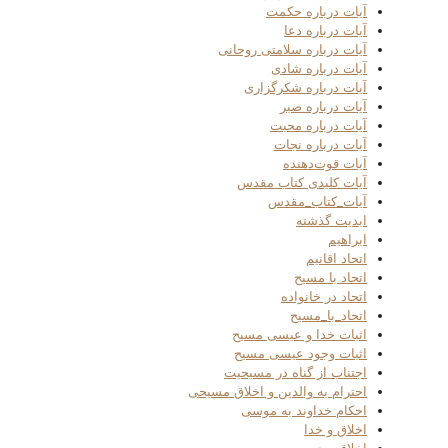
آیات درباره حکمت
آیات درباره دعا
آیات درباره سلامتی روحانی
آیات درباره شادی
آیات درباره شکرگزاری
آیات درباره صبر
آیات درباره محبت
آیات درباره نجات
آیات قوت‌دهنده
آیات کلیدی کتاب مقدس
آیات_کتاب_مقدس
ابدیت گذشته
ابراهیم
اتحاد اقانیم
اتحاد با مسیح
اتحاد در خانواده
اتحاد_با_مسیح
اثبات خدا و عیسی مسیح
اثبات وجود عیسی مسیح
اجتناب از گناه در مسیحیت
احترام به والدین و اخلاق مسیحی
احکام خداوند به موسی
اخلاق و خدا