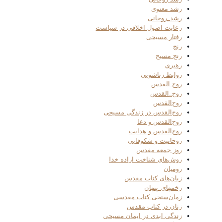
رشد معنوی
رشد_روحانی
رعایت اصول اخلاقی در سیاست
رفتار مسیحی
رنج
رنج مسیح
رهبری
روابط زناشویی
روح القدس
روح_القدس
روح‌القدس
روح‌القدس در زندگی مسیحی
روح‌القدس و دعا
روح‌القدس و هدایت
روحانیت و شکوفایی
روز جمعه مقدس
روش‌های شناخت اراده خدا
رومیان
زبان‌های کتاب مقدس
زخمهای_پنهان
زمان‌سنجی کتاب مقدسی
زنان در کتاب مقدس
زندگی ابدی در ایمان مسیحی