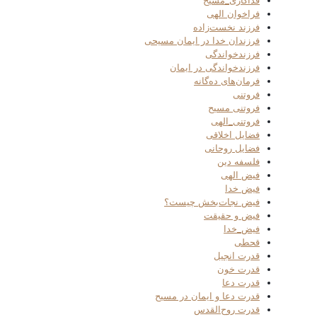
فداکاری_مسیح
فراخوان الهی
فرزند نخست‌زاده
فرزندان خدا در ایمان مسیحی
فرزندخواندگی
فرزندخواندگی در ایمان
فرمان‌های ده‌گانه
فروتنی
فروتنی مسیح
فروتنی_الهی
فضایل اخلاقی
فضایل روحانی
فلسفه دین
فیض الهی
فیض خدا
فیض نجات‌بخش چیست؟
فیض و حقیقت
فیض_خدا
قحطی
قدرت انجیل
قدرت خون
قدرت دعا
قدرت دعا و ایمان در مسیح
قدرت روح‌القدس