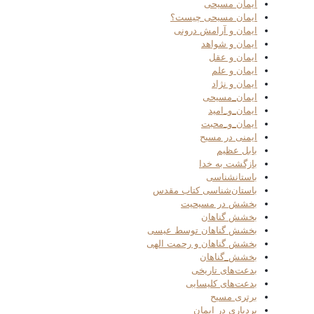
ایمان مسیحی
ایمان مسیحی چیست؟
ایمان و آرامش درونی
ایمان و شواهد
ایمان و عقل
ایمان و علم
ایمان و نژاد
ایمان_مسیحی
ایمان_و_امید
ایمان_و_محبت
ایمنی در مسیح
بابل عظیم
بازگشت به خدا
باستانشناسی
باستان‌شناسی کتاب مقدس
بخشش در مسیحیت
بخشش گناهان
بخشش گناهان توسط عیسی
بخشش گناهان و رحمت الهی
بخشش_گناهان
بدعت‌های تاریخی
بدعت‌های کلیسایی
برتری مسیح
بردباری در ایمان