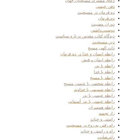
دعای مشترک مسیحیان جهان
دفن عیسی
ده فرمان در مسیحیت
ده_فرمان
دوران مصیبت
دوست_داشتن
دیدگاه کتاب مقدس درباره سیاست
دین مسیحیت
ذات الهی مسیح
رابطه انسان و خدا در ده فرمان
رابطه ایمان و فیض
رابطه با پدر
رابطه با خدا
رابطه با مسیح
رابطه شخصی با عیسی مسیح
رابطه صمیمی با خداوند
رابطه عیسی با پدر
رابطه عیسی با پدر آسمانی
رابطه همسران
راز تجسد
راستی و حیات
راه رفتن به روح در مسیحیت
راه و راستی و حیات
راه_صلیب