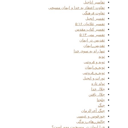
تفاسیر اناجیل
تفاوت اعتقاد به خدا و ایمان مسیحی
تفاوت فرهنگی
تفسیر انجیل
تفسیر غلاتیان ۵:۱۶
تفسیر کتاب مقدس
تفسیر متی ۵:۱۳
تقدیس در ایمان
تقدیس_ایمان
تنها راه به سوی خدا
توبه
توبه و فروتنی
توبه_و_ایمان
توبه_و_فروتنی
تورات و انجیل
تولد تازه
جلال خدا
جلال یافتن
جلجتا
جنگ
جنگ آخرالزمان
جوزفوس و عیسی
چالش_های_زندگی
چرا ایمان در مسیحیت مهم است؟