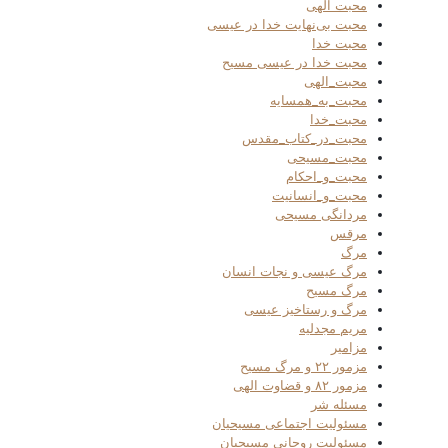
محبت الهی
محبت بی‌نهایت خدا در عیسی
محبت خدا
محبت خدا در عیسی مسیح
محبت_الهی
محبت_به_همسایه
محبت_خدا
محبت_در_کتاب_مقدس
محبت_مسیحی
محبت_و_احکام
محبت_و_انسانیت
مردانگی مسیحی
مرقس
مرگ
مرگ عیسی و نجات انسان
مرگ مسیح
مرگ و رستاخیز عیسی
مریم مجدلیه
مزامیر
مزمور ۲۲ و مرگ مسیح
مزمور ۸۲ و قضاوت الهی
مسئله شر
مسئولیت اجتماعی مسیحیان
مسئولیت روحانی مسیحیان