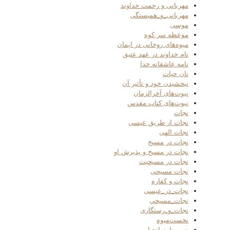
مهربانی و رحمت خداوند
مهربانی_و_همبستگی
موسی
موعظه سر کوه
میوه‌های روحانی در ایمان
نام خداوند در عهد عتیق
نامه عاشقانه خدا
نان حیات
نبخشیدن خود و تأثیر آن
نبوت‌های آخرالزمان
نبوت‌های کتاب مقدس
نجات
نجات از طریق عیسی
نجات الهی
نجات در مسیح
نجات در مسیح و پذیرش او
نجات در مسیحیت
نجات مسیحی
نجات و کفاره
نجات_در_عیسی
نجات_مسیحی
نجات_و_رستگاری
نخست‌میوه
نسب‌نامه انجیل