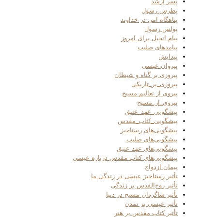
پسر ارشد
پطرس رسول
پناهگاه امن در خداوند
پولس رسول
پیام انجیل برای امروز
پیامدهای صلیب
پیدایش
پیروان عیسی
پیروزی بر گناه و شیطان
پیروزی_بر_تاریکی
پیروی از تعالیم مسیح
پیروی_از_مسیح
پیشگویی_عهد_عتیق
پیشگویی_کتاب_مقدس
پیشگویی‌های رستاخیز
پیشگویی‌های صلیب
پیشگویی‌های عهد عتیق
پیشگویی‌های کتاب مقدس درباره عیسی
پیمان ازدواج
تأثیر رستاخیز عیسی در زندگی ما
تأثیر روح‌القدس بر زندگی
تأثیر شاگردان مسیح در دنیا
تأثیر عیسی بر تمدن
تأثیر کتاب مقدس بر هنر