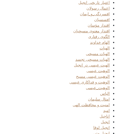
اعتبار تاریخی انجیل
اعمال رسولان
افسردگی_و_ایمان
افسسیان
اقتدار مؤمنان
اقتدار معنوی مسیحیان
الگوی رفتاری
الهام خداوند
الهیات
الهیات مسیحی
الهیات مسیحی تجسد
الهیت عیسی در انجیل
الوهیت عیسی
الوهیت عیسی مسیح
الوهیت و فداکاری عیسی
الوهیت_عیسی
الیاس
امثال سلیمان
امنیت و محافظت الهی
امید
اناجیل
انجیل
انجیل لوقا
انجیل متی