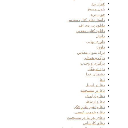
خون بره
خون مسیح
خون_بره
داستان‌های کتاب مقدس
دانلود پی دی اف
دانلود کتاب مقدس
دانیال
داوری نهایی
داوود
درک متون مقدس
درک و همدلی
درگیری و وحدت
دزد توبه‌کار
دشمنان خدا
دعا
دعا در انجیل
دعا در مسیحیت
دعا و آرامش
دعا و ارتباط
دعا و تغییر طرز فکر
دعا و خدمت عیسی
دعای پدر ما در مسیحیت
دعای کلیسایی