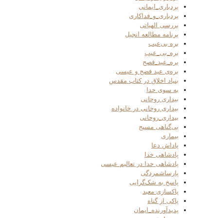
بردباری_ایمانی
بردباری_و_فداکاری
بررسی الهیاتی
برنامه مطالعه انجیل
بره بی‌عیب
بره_بی_عیب
بره_عید_فصح
بره‌ی عید فصح و عیسی
بنیاد اخلاق در کتاب مقدس
به سوی خدا
بیداری روحانی
بیداری روحانی در خانواده
بیداری_روحانی
بی‌گناهی مسیح
بیماری
پاداش دعا
پادشاهی خدا
پادشاهی خدا در تعالیم عیسی
پارساشمردگی
پاسخ به شک‌گرایی
پاکسازی معبد
پاکی از گناه
پدیدآورنده_ایمان