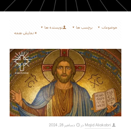
موضوعات
برچسب ها
نویسنده ها
نمایش همه
Majid Aliakabri
در
دسامبر 28, 2024