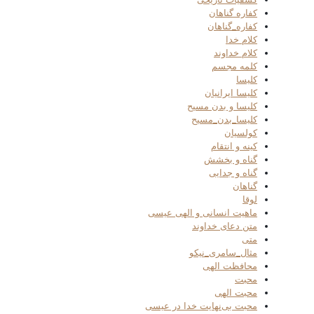
کفاره گناهان
کفاره_گناهان
کلام خدا
کلام خداوند
کلمه مجسم
کلیسا
کلیسا ایرانیان
کلیسا و بدن مسیح
کلیسا_بدن_مسیح
کولسیان
کینه و انتقام
گناه و بخشش
گناه و جدایی
گناهان
لوقا
ماهیت انسانی و الهی عیسی
متن دعای خداوند
متی
مثال_سامری_نیکو
محافظت الهی
محبت
محبت الهی
محبت بی‌نهایت خدا در عیسی