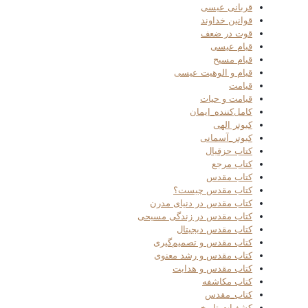
قربانی عیسی
قوانین خداوند
قوت در ضعف
قیام عیسی
قیام مسیح
قیام و الوهیت عیسی
قیامت
قیامت و حیات
کامل‌کننده_ایمان
کبوتر الهی
کبوتر_آسمانی
کتاب حزقیال
کتاب مرجع
کتاب مقدس
کتاب مقدس چیست؟
کتاب مقدس در دنیای مدرن
کتاب مقدس در زندگی مسیحی
کتاب مقدس دیجیتال
کتاب مقدس و تصمیم‌گیری
کتاب مقدس و رشد معنوی
کتاب مقدس و هدایت
کتاب مکاشفه
کتاب_مقدس
کشفیات تاریخی