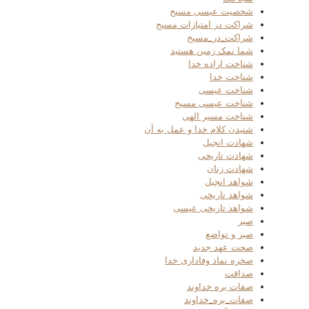
شخصیت عیسی مسیح
شراکت در امتیازات مسیح
شراکت_در_مسیح
شما نمک زمین هستید
شناخت اراده خدا
شناخت خدا
شناخت عیسی
شناخت عیسی مسیح
شناخت مسیر الهی
شنیدن کلام خدا و عمل به آن
شهادت انجیل
شهادت تاریخی
شهادت زنان
شواهد انجیل
شواهد تاریخی
شواهد تاریخی عیسی
صبر
صبر و تواضع
صحت عهد جدید
صخره نماد وفاداری خدا
صداقت
صفات بره خداوند
صفات_بره_خداوند