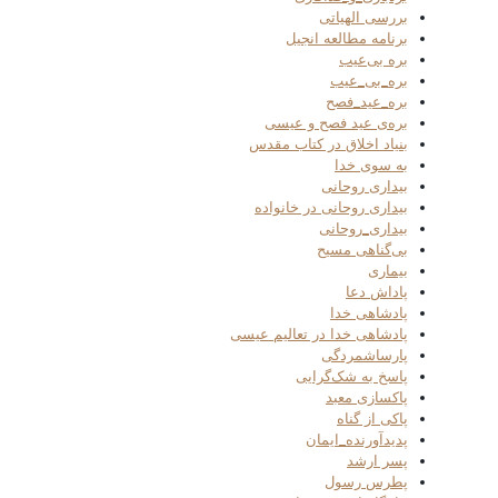
بررسی الهیاتی
برنامه مطالعه انجیل
بره بی‌عیب
بره_بی_عیب
بره_عید_فصح
بره‌ی عید فصح و عیسی
بنیاد اخلاق در کتاب مقدس
به سوی خدا
بیداری روحانی
بیداری روحانی در خانواده
بیداری_روحانی
بی‌گناهی مسیح
بیماری
پاداش دعا
پادشاهی خدا
پادشاهی خدا در تعالیم عیسی
پارساشمردگی
پاسخ به شک‌گرایی
پاکسازی معبد
پاکی از گناه
پدیدآورنده_ایمان
پسر ارشد
پطرس رسول