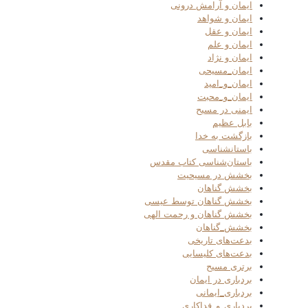
ایمان و آرامش درونی
ایمان و شواهد
ایمان و عقل
ایمان و علم
ایمان و نژاد
ایمان_مسیحی
ایمان_و_امید
ایمان_و_محبت
ایمنی در مسیح
بابل عظیم
بازگشت به خدا
باستانشناسی
باستان‌شناسی کتاب مقدس
بخشش در مسیحیت
بخشش گناهان
بخشش گناهان توسط عیسی
بخشش گناهان و رحمت الهی
بخشش_گناهان
بدعت‌های تاریخی
بدعت‌های کلیسایی
برتری مسیح
بردباری در ایمان
بردباری_ایمانی
بردباری_و_فداکاری