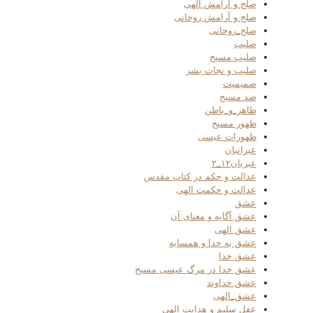
صلح و آرامش الهی
صلح و آرامش روحانی
صلح_روحانی
صلیب
صلیب مسیح
صلیب و نجات بشر
صمیمیت
ضد مسیح
ظاهر_و_باطن
ظهور مسیح
ظهورات عیسی
عبرانیان
عبریان۱۲_۲
عدالت و حکم در کتاب مقدس
عدالت و حکمت الهی
عشق
عشق آگاپه و معنای آن
عشق الهی
عشق به خدا و همسایه
عشق خدا
عشق خدا در مرگ عیسی مسیح
عشق خداوند
عشق_الهی
عقل سلیم و هدایت الهی