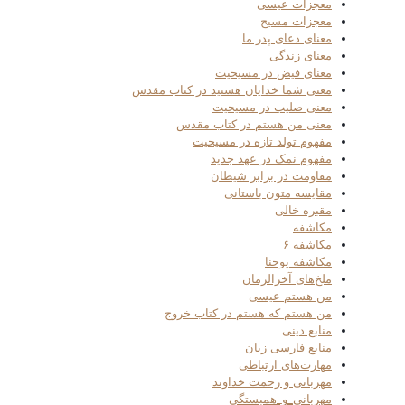
معجزات عیسی
معجزات مسیح
معنای دعای پدر ما
معنای زندگی
معنای فیض در مسیحیت
معنی شما خدایان هستید در کتاب مقدس
معنی صلیب در مسیحیت
معنی من هستم در کتاب مقدس
مفهوم تولد تازه در مسیحیت
مفهوم نمک در عهد جدید
مقاومت در برابر شیطان
مقایسه متون باستانی
مقبره خالی
مکاشفه
مکاشفه ۶
مکاشفه یوحنا
ملخ‌های آخرالزمان
من هستم عیسی
من هستم که هستم در کتاب خروج
منابع دینی
منابع فارسی زبان
مهارت‌های ارتباطی
مهربانی و رحمت خداوند
مهربانی_و_همبستگی