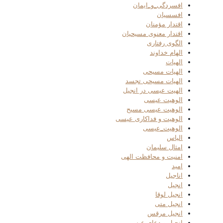
افسردگی_و_ایمان
افسسیان
اقتدار مؤمنان
اقتدار معنوی مسیحیان
الگوی رفتاری
الهام خداوند
الهیات
الهیات مسیحی
الهیات مسیحی تجسد
الهیت عیسی در انجیل
الوهیت عیسی
الوهیت عیسی مسیح
الوهیت و فداکاری عیسی
الوهیت_عیسی
الیاس
امثال سلیمان
امنیت و محافظت الهی
امید
اناجیل
انجیل
انجیل لوقا
انجیل متی
انجیل مرقس
انجیل و دعای عیسی