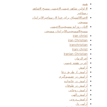
همه
# اولین شاهد عیسی#عیسی مسیح #شاهد
رستاخیر
#خدا#اشتیاق برای خدا # رستاخیز#ایرانیان
مسیحی
#نان روزانه مسیحیت#عیسی
مسیح#مسیحیت#ایرانیان مسیحی
iran christ
iran Christian
iranchristian
Irani christ
Iranian Christian
آخرالزمان
آخرین هفته عیسی
آرامش
آرامش از طریق دعا
آرامش در تصمیم‌گیری
آرامش در خانواده
آرامش در طوفان
آرامش روحانی
آرامش_الهی
آرامش_درونی
آرامی دل