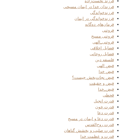
فرزند نخست‌زاده
فرزندان خدا در ایمان مسیحی
فرزندخواندگی
فرزندخواندگی در ایمان
فرمان‌های ده‌گانه
فروتنی
فروتنی مسیح
فروتنی_الهی
فضایل اخلاقی
فضایل روحانی
فلسفه دین
فیض الهی
فیض خدا
فیض نجات‌بخش چیست؟
فیض و حقیقت
فیض_خدا
قحطی
قدرت انجیل
قدرت خون
قدرت دعا
قدرت دعا و ایمان در مسیح
قدرت روح‌القدس
قدرت صلیب و بخشش گناهان
قدرت و عظمت خدا