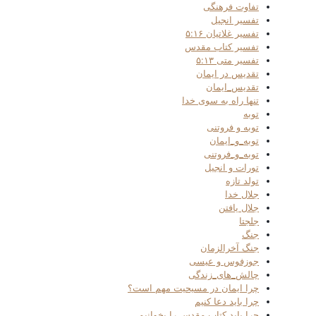
تفاوت فرهنگی
تفسیر انجیل
تفسیر غلاتیان ۵:۱۶
تفسیر کتاب مقدس
تفسیر متی ۵:۱۳
تقدیس در ایمان
تقدیس_ایمان
تنها راه به سوی خدا
توبه
توبه و فروتنی
توبه_و_ایمان
توبه_و_فروتنی
تورات و انجیل
تولد تازه
جلال خدا
جلال یافتن
جلجتا
جنگ
جنگ آخرالزمان
جوزفوس و عیسی
چالش_های_زندگی
چرا ایمان در مسیحیت مهم است؟
چرا باید دعا کنیم
چرا باید کتاب مقدس را بخوانیم