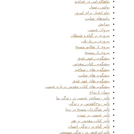
پناهگاه امن در خداوند
پولس رسول
پیام انجیل برای امروز
پیامدهای صلیب
پیدایش
پیروان عیسی
پیروزی بر گناه و شیطان
پیروزی_بر_تاریکی
پیروی از تعالیم مسیح
پیروی_از_مسیح
پیشگویی_عهد_عتیق
پیشگویی_کتاب_مقدس
پیشگویی‌های رستاخیز
پیشگویی‌های صلیب
پیشگویی‌های عهد عتیق
پیشگویی‌های کتاب مقدس درباره عیسی
پیمان ازدواج
تأثیر رستاخیز عیسی در زندگی ما
تأثیر روح‌القدس بر زندگی
تأثیر شاگردان مسیح در دنیا
تأثیر عیسی بر تمدن
تأثیر کتاب مقدس بر هنر
تأثیر گناه در زندگی انسان
تأثیرات فیض در زندگی مسیحی