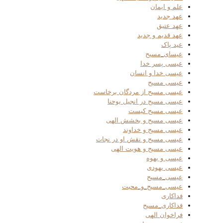
علم و ایمان
عهد جدید
عهد عتیق
عهد قدیم و جدید
عید پاک
عیسای_مسیح
عیسی پسر خدا
عیسی خدا و انسان
عیسی مسیح
عیسی مسیح از مردگان برخاست
عیسی مسیح در انجیل یوحنا
عیسی مسیح کیست
عیسی مسیح و بخشش الهی
عیسی مسیح و خداوند
عیسی مسیح و نقش او در نجات
عیسی مسیح و هویت الهی
عیسی و یهوه
عیسی یهودی
عیسی_مسیح
عیسی_مسیح_و_محبت
فداکاری
فداکاری_مسیح
فراخوان الهی