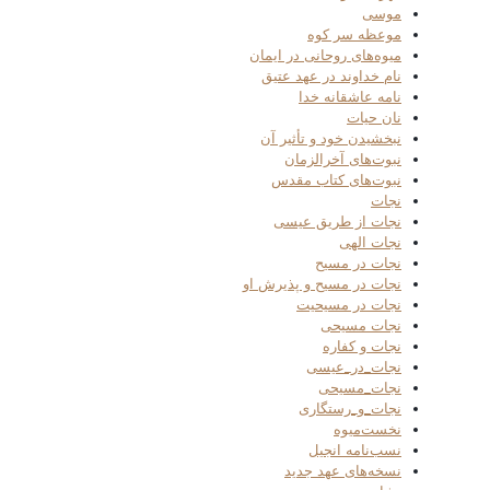
موسی
موعظه سر کوه
میوه‌های روحانی در ایمان
نام خداوند در عهد عتیق
نامه عاشقانه خدا
نان حیات
نبخشیدن خود و تأثیر آن
نبوت‌های آخرالزمان
نبوت‌های کتاب مقدس
نجات
نجات از طریق عیسی
نجات الهی
نجات در مسیح
نجات در مسیح و پذیرش او
نجات در مسیحیت
نجات مسیحی
نجات و کفاره
نجات_در_عیسی
نجات_مسیحی
نجات_و_رستگاری
نخست‌میوه
نسب‌نامه انجیل
نسخه‌های عهد جدید