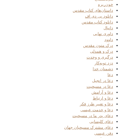
خون_بره
داستان‌های کتاب مقدس
دانلود پی دی اف
دانلود کتاب مقدس
دانیال
داوری نهایی
داوود
درک متون مقدس
درک و همدلی
درگیری و وحدت
دزد توبه‌کار
دشمنان خدا
دعا
دعا در انجیل
دعا در مسیحیت
دعا و آرامش
دعا و ارتباط
دعا و تغییر طرز فکر
دعا و خدمت عیسی
دعای پدر ما در مسیحیت
دعای کلیسایی
دعای مشترک مسیحیان جهان
دفن عیسی