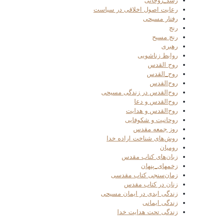
رشد_روحانی
رعایت اصول اخلاقی در سیاست
رفتار مسیحی
رنج
رنج مسیح
رهبری
روابط زناشویی
روح القدس
روح_القدس
روح‌القدس
روح‌القدس در زندگی مسیحی
روح‌القدس و دعا
روح‌القدس و هدایت
روحانیت و شکوفایی
روز جمعه مقدس
روش‌های شناخت اراده خدا
رومیان
زبان‌های کتاب مقدس
زخمهای_پنهان
زمان‌سنجی کتاب مقدسی
زنان در کتاب مقدس
زندگی ابدی در ایمان مسیحی
زندگی ایمانی
زندگی تحت هدایت خدا