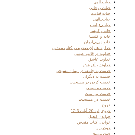
حیات الهی
حیات روحانی
حیات قیامت
حیات_الهی
حیات_قیامت
خانه و کلیسا
خانه_و_کلیسا
خانواده_و_ایمان
خدا به عنوان صخره در کتاب مقدس
خداوند در قالب عیسی
خداوند عاشق
خداوند و آفرینش
خدمت به جامعه در ایمان مسیحی
خدمت به دیگران
خدمت کردن در مسیحیت
خدمت مسیحی
خدمت_بی_منت
خدمت_در_مسیحیت
خروج
خروج باب 20 آیات 3-17
خواندن انجیل
خواندن کتاب مقدس
خون بره
خون مسیح