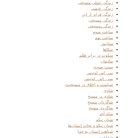
زندگی عملی مسیحی
زندگی عیسی
زندگی فراتر از این
زندگی مسیحی
زندگی_مسیحی
ساعت سوم
ساعت نهم
ستایش
سکاها
سکوت در برابر ظلم
سلیمان
سنت یهودی
سی اس لوئیس
سی. اس. لوئیس
سیاست و اخلاق در مسیحیت
شادی
شادی در مسیح
شاگردان مسیح
شاگردی مسیح
شام آخر
شبان نیکو
شبان نیکو و نجات انسان‌ها
شباهت انسان به خدا
شجاعت