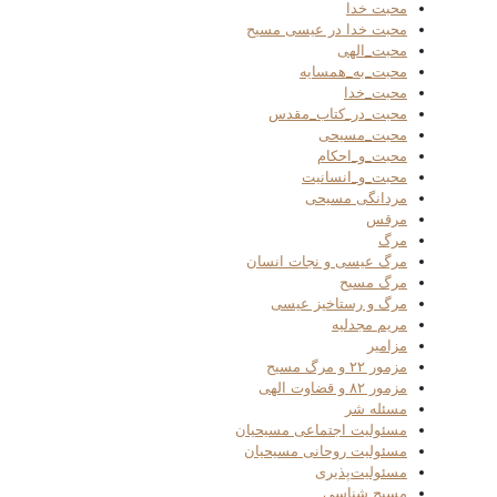
محبت خدا
محبت خدا در عیسی مسیح
محبت_الهی
محبت_به_همسایه
محبت_خدا
محبت_در_کتاب_مقدس
محبت_مسیحی
محبت_و_احکام
محبت_و_انسانیت
مردانگی مسیحی
مرقس
مرگ
مرگ عیسی و نجات انسان
مرگ مسیح
مرگ و رستاخیز عیسی
مریم مجدلیه
مزامیر
مزمور ۲۲ و مرگ مسیح
مزمور ۸۲ و قضاوت الهی
مسئله شر
مسئولیت اجتماعی مسیحیان
مسئولیت روحانی مسیحیان
مسئولیت‌پذیری
مسیح شناسی