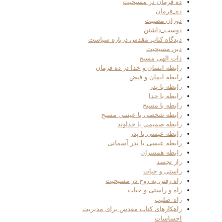
ده فرمان در مسیحیت
ده_فرمان
دوران مصیبت
دوست_داشتن
دیدگاه کتاب مقدس درباره سیاست
دین مسیحیت
ذات الهی مسیح
رابطه انسان و خدا در ده فرمان
رابطه ایمان و فیض
رابطه با پدر
رابطه با خدا
رابطه با مسیح
رابطه شخصی با عیسی مسیح
رابطه صمیمی با خداوند
رابطه عیسی با پدر
رابطه عیسی با پدر آسمانی
رابطه همسران
راز تجسد
راستی و حیات
راه رفتن به روح در مسیحیت
راه و راستی و حیات
راه_صلیب
راهکارهای کتاب مقدس برای مدیریت
احساسات