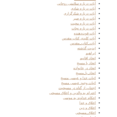
آیات درباره سلامتی روحانی
آیات درباره شادی
آیات درباره شکرگزاری
آیات درباره صبر
آیات درباره محبت
آیات درباره نجات
آیات قوت‌دهنده
آیات کلیدی کتاب مقدس
آیات_کتاب_مقدس
ابدیت گذشته
ابراهیم
اتحاد اقانیم
اتحاد با مسیح
اتحاد در خانواده
اتحاد_با_مسیح
اثبات خدا و عیسی مسیح
اثبات وجود عیسی مسیح
اجتناب از گناه در مسیحیت
احترام به والدین و اخلاق مسیحی
احکام خداوند به موسی
اخلاق و خدا
اخلاق و دین
اخلاق_مسیحی