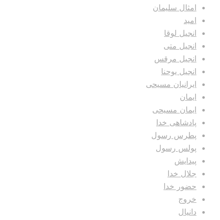
امثال سلیمان
امید
انجیل لوقا
انجیل متی
انجیل مرقس
انجیل یوحنا
ایرانیان مسیحی
ایمان
ایمان مسیحی
پادشاهی خدا
پطرس رسول
پولس رسول
پیدایش
جلال خدا
حضور خدا
خروج
دانیال