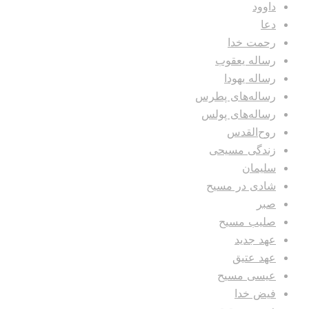
داوود
دعا
رحمت خدا
رساله یعقوب
رساله یهودا
رساله‌های پطرس
رساله‌های پولس
روح‌القدس
زندگی مسیحی
سلیمان
شادی در مسیح
صبر
صلیب مسیح
عهد جدید
عهد عتیق
عیسی مسیح
فیض خدا