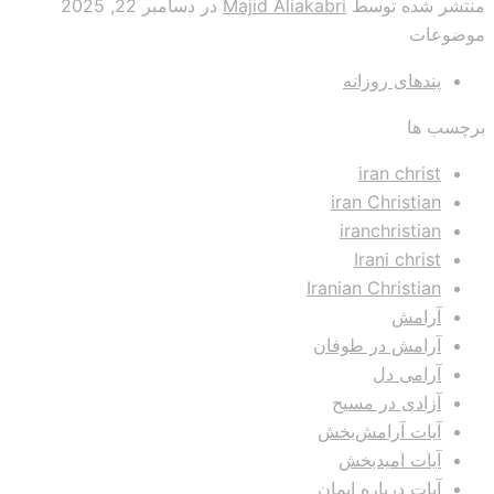
منتشر شده توسط
Majid Aliakabri
در
دسامبر 22, 2025
موضوعات
پندهای روزانه
برچسب ها
iran christ
iran Christian
iranchristian
Irani christ
Iranian Christian
آرامش
آرامش در طوفان
آرامی دل
آزادی در مسیح
آیات آرامش‌بخش
آیات امیدبخش
آیات درباره ایمان