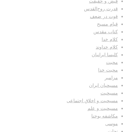
فیض و حقیقت
قدرت روح‌القدس
قوت در ضعف
قیام مسیح
کتاب مقدس
کلام خدا
کلام خداوند
کلیسا ایرانیان
محبت
محبت خدا
مزامیر
مسیحیان ایران
مسیحیت
مسیحیت و اخلاق اجتماعی
مسیحیت و علم
مکاشفه یوحنا
موسی
نجات