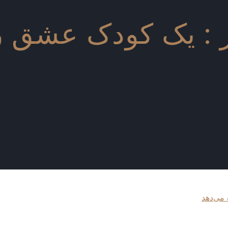
 ظهور : یک کودک عشق