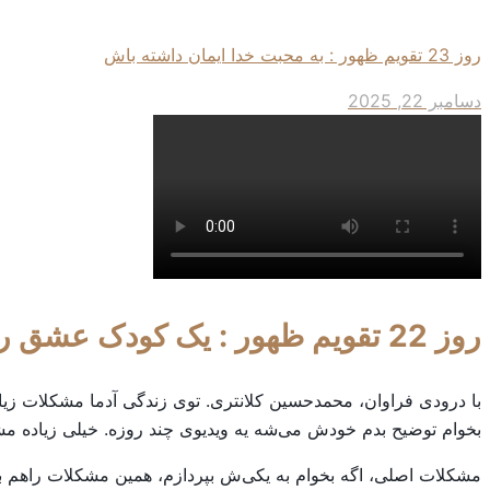
روز 23 تقویم ظهور : به محبت خدا ایمان داشته باش
دسامبر 22, 2025
روز 22 تقویم ظهور : یک کودک عشق را به من نشان داد
با درودی فراوان، محمدحسین کلانتری. توی زندگی آدما مشکلات زیاد
بخوام توضیح بدم خودش می‌شه یه ویدیوی چند روزه. خیلی زیاده
مشکلات اصلی، اگه بخوام به یکی‌ش بپردازم، همین مشکلات راهم ب