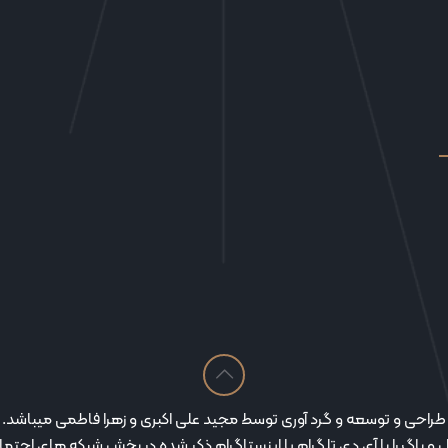
طراحی و توسعه و گرد آوری توسط مجید علی اکبری و زهرا فاطمی میباشد.
و باگ را با آی دی تلگرام یا اینستاگرام ذکر شده در بخش شبکه های اجتما