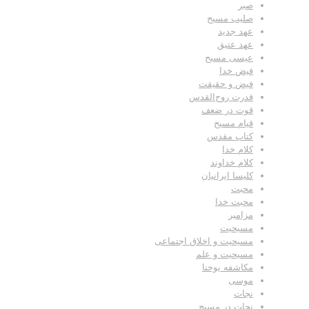
صبر
صلیب مسیح
عهد جدید
عهد عتیق
عیسی مسیح
فیض خدا
فیض و حقیقت
قدرت روح‌القدس
قوت در ضعف
قیام مسیح
کتاب مقدس
کلام خدا
کلام خداوند
کلیسا ایرانیان
محبت
محبت خدا
مزامیر
مسیحیت
مسیحیت و اخلاق اجتماعی
مسیحیت و علم
مکاشفه یوحنا
موسی
نجات
نجات در مسیح