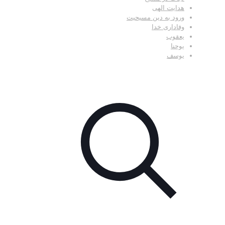
هدایت الهی
ورود به دین مسیحیت
وفاداری خدا
یعقوب
یوحنا
یوسف