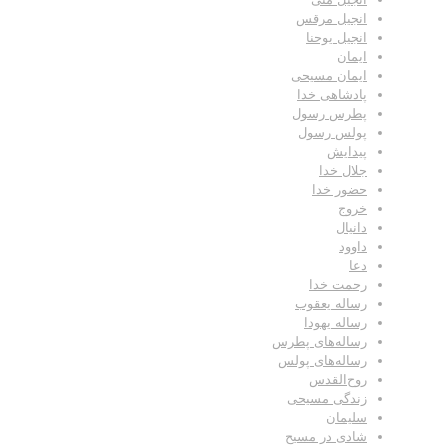
انجیل مرقس
انجیل یوحنا
ایمان
ایمان مسیحی
پادشاهی خدا
پطرس رسول
پولس رسول
پیدایش
جلال خدا
حضور خدا
خروج
دانیال
داوود
دعا
رحمت خدا
رساله یعقوب
رساله یهودا
رساله‌های پطرس
رساله‌های پولس
روح‌القدس
زندگی مسیحی
سلیمان
شادی در مسیح