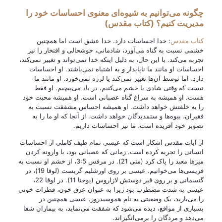
چگونه می‌توانیم به شیوه‌ای معنوی احساسات خود را
مدیریت کنیم؟ (کتاب مقدس)
کتاب مقدس
: خدا احساسات دارد. خدا عشق است اما همچنین
خشمی نسبت به گناه می‌آورد، شادمانی، خوشحالی و افتخار را نیز
تجربه می‌کند. با این حال، به دلیل اینکه خدا نمی‌تواند و تغییر نمی‌کند،
احساسات او مانند ما ناپایدار و به اشتباه نمی‌باشند. او احساسات
دارد، اما توسط آن‌ها تغییر نمی‌کند یا لرزه نمی‌خورد. او مانند ما
نیست که وقتی شادی یا خشم می‌کنیم، در باد می‌پیچیم. او فقط
هست. او همیشه به سراغ گناه عصبانی است. او همیشه محبت خود
را به خلقتش خواهد داشت. او همیشه احساس مشفقت نسبت به
فقیران، بیوه‌ها و ستمدیدگان خواهد داشت. از آنجا که او ما را به
تصویر خود آفریده است، ما نیز احساسات داریم.
از آیات مقدس آشکار است که عیسی تمام طیف کاملی از احساسات
انسانی را تجربه کرده است. زمانی که عصبانی بود، با وارونه کردن
میزها معبد را پاک کرد (متی 21). در مرقس 3:5، از خشم او نسبت به
فریسی‌ها می‌خوانیم. عیسی بر روی اورشلیم گریست (لوقا 19)، در
گتسمانی و بر روی قبر دوستش لازاروس (یوحنا 11). در لوقا 22،
عیسی به شدت مضطرب بود زیرا به عنوان عرق خون، قطرات خونی
را می‌بارید، یک وضعیتی به نام هموسیدروز. عیسی همچنین در
بسیاری از مواقع، دیده می‌شود که شفقت می‌نماید، به بیماران شفا
می‌دهد و مردگان را برمی‌انگیزاند.