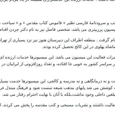
ی میسیون پرزبیتری می باشد. شخصی فاضل نیز به نام دکتر جردن اقدام
م گرفت . منطقه اطراف این دبیرستان هنوز نیز نزد بسیاری از تهرانی
اه پهلوی در این کالج تحصیل کرده بودند.
رات فعالیت این میسیون می باشد. این میسیونرها خدمات ارزنده ای 
 سراسر کشور به خوبی جا افتاده، و تعداد روزافزونی از ایرانیان در
 و نه درمانگاهی و نه مدرسه و کالجی، این میسیونرها خدمت بسیار ار
لانه کوشش می شد پایهای مذهب شیعه سست شود و فرهنگ مبتذل غربی
ین داخلی وجود نداشت،بلکه با آنان با نهایت احترام رفتار می شد.
الیت داشتند و نشریات مسیحی و کتب مقدسه را پخش می کردند. اما ن