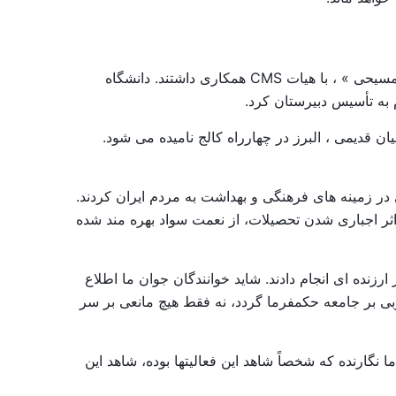
میسیون پرزبیتری در زمینۀ ترجمه کتاب مقدس و چاپ کتب و سرودنامۀ فارسی نظیر « قاموس کتاب مقدس » و « سیاحت مسیحی » ، با هیات CMS همکاری داشتند. دانشگاه
 به تأسیس دبیرستان کرد.
ان قدیمی ، البرز در چهارراه کالج نامیده می شود.
در زمینه های فرهنگی و بهداشت به مردم ایران کردند.
 اثر اجباری شدن تحصیلات، از نعمت سواد بهره مند شده
زنده ای انجام دادند. شاید خوانندگان جوان ما اطلاع
 بر جامعه حکمفرما گردد، نه فقط هیچ مانعی بر سر
گارنده که شخصاً شاهد این فعالیتها بوده، شاهد این