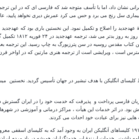
یرانی نشان داد، اما با تأسف متوجه شد که فارسی ای که در این ترجم
رنج می برد و حس می کرد عمرش دیری نخواهد پایید، عازم ایران شد و در ۹ ژوئن 
 عهدجدید را اصلاح و تکمیل نمود. این نخستین باری بود که عهدجدید 
پس از ماه ها تلاش ، د
جمن کتاب مقدس روسیه در سن پترزبورگ به چاپ رسید. این ترجمه ب
دسترس است ، ویرایشی است از ترجمه هنری مارتین که در اواخر قر
تان توسط کلیسای انگلیکن با هدف تبشیر در جهان تأسیس گردید. نخستین
 بود. در اثر خدمات این هیأت ، مراکز درمانی و آموزشی در شهرهای
 هایی نیز برای عبادت خود احداث می کردند.
از بطن این فعالیت های خیرخواهانه و مذهبی ، در سال ۱۹۱۳ کلیساهای اَنگلیکن ایران به وجود آم
امه داشت . خدمات ارزندۀ این خدمتگزاران همیشه در یاد مردم ایران 