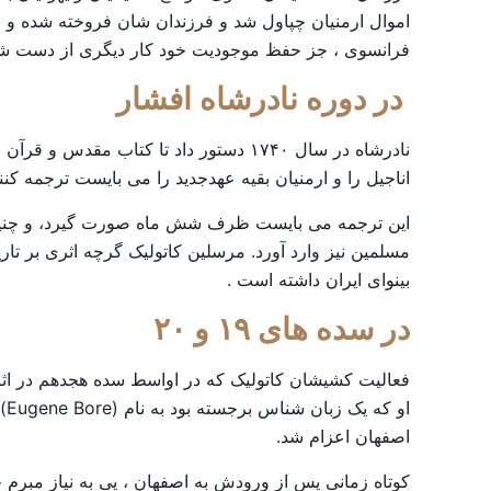
اموال ارمنیان چپاول شد و فرزندان شان فروخته شده و ب
فرانسوی ، جز حفظ موجودیت خود کار دیگری از دست شان ب
در
دوره
نادرشاه
افشار
نادرشاه در سال ۱۷۴۰ دستور داد تا کتا
اناجیل را و ارمنیان بقیه عهدجدید را می بایست ترجمه کنند
این ترجمه می بایست ظرف شش ماه صورت گیرد، و چنین نیز 
مسلمین نیز وارد آورد. مرسلین کاتولیک گرچه اثری بر تاریخ 
بینوای ایران داشته است .
در
سده
های
۱۹
و
۲۰
فعالیت کشیشان کاتولیک که در اواسط سده هجدهم در اثر 
او
اصفهان اعزام شد.
کوتاه زمانی پس از ورودش به اصفهان ، پی به نیاز مبرم ج