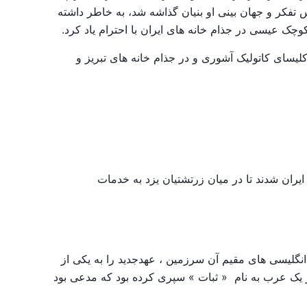
 تفکر و جهان بینی او بنیان گذاشه شد، به خاطر داشته
کوچک عیسی در جذام خانه های ایران با احترام یاد کرد.
حاضر فقط چند میسیونر در کلیسای کاتولیک آشوری و در جذام خانه های تبریز و
پروتستان که قدم به ایران گذاشتند، دو پزشک آلمانی بودند. این دو با زحمت فراوان ، در سال ۱۷۴۷ وارد ایران شدند تا در میان زرتشتیان یزد به خدمات
ضمن خدمت کلیسایی در میان انگلیسی های مقیم آن سرزمین ، عهدجدید را به یکی از
ز یک عرب به نام « ثبات » سپری کرده بود که مدعی بود