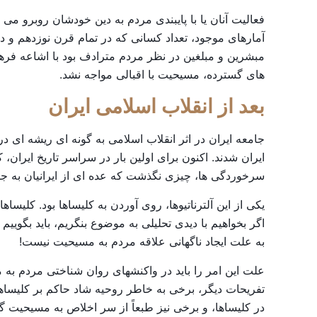
فعالیت آنان یا با پایبندی مردم به دین خودشان روبرو می
آمارهای موجود، تعداد کسانی که در تمام قرن نوزدهم و در
مبشرین و مبلغین در نظر مردم مترادف بود با اشاعه فره
های گسترده، مسیحیت با اقبالی مواجه نشد.
بعد
از
انقلاب
اسلامی
ایران
جامعه ایران در اثر انقلاب اسلامی به گونه ای ریشه ای د
ایران شدند. اکنون برای اولین بار در سراسر تاریخ ایران
سرخوردگی ها، چیزی نگذشت که عده ای از ایرانیان به جستج
یکی از این آلترناتیوها، روی آوردن به کلیساها بود. کلیس
اگر بخواهیم با دیدی تحلیلی به موضوع بنگریم، باید بگویی
به علت ایجاد ناگهانی علاقه مردم به مسیحیت نیست!
علت این امر را باید در واکنشهای روان شناختی مردم به
تفریحات دیگر، برخی به خاطر روحیه شاد حاکم بر کلیس
در کلیساها، و برخی نیز طبعاً از سر اخلاص به مسیحیت گر