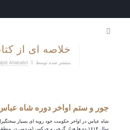
خلاصه ای از کت
منتشر شده توسط
jid Aliakabri
جور
و
ستم
اواخر
دوره
شاه
عباس
شاه عباس در اواخر حکومت خود رویه ای بسیار سختگیران
سال ۱۶۱۴ ده ها هزار گرجی و چرکس (مردمی در من