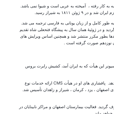
ه به کار رفته ، آمیخته به عربی است و شیوا نمی باشد.
۱۸۱۱ به شیراز رسید.
به طور کامل و از زبان یونانی به فارسی ترجمه می شد.
ر شرایطی که وضع جسمی مارتین روز به روز بدتر می شد، ترجمه عهدجدید در ۲۴ فوریه ۱۸۱۲ تکمیل گردید و در ژوئیۀ همان سال به پیشگاه فتحعلی شاه تقدیم
عدها بطور مکرر منتشر شد و همچنین اساس ویرایش های
ن نوزدهم صورت گرفته است .
 میسیونر این هیأت که به ایران آمد، کشیش رابرت بروس
سال ۱۸۶۹ در جلفای اصفهان اقامت گزید و به فراگیری زبان فارسی پرداخت و پذیرفت که خدمت خود را در ایران گسترش دهد. پافشاری های او در هیأت CMS ارائه خدمات نوع
 اصفهان ، یزد ، کرمان ، شیراز و زاهدان تأسیس شد.
د که به کلیسای اسقفی معروف گردید. فعالیت بیمارستان اصفهان و مراکز نابینایان در
خواهد ماند.