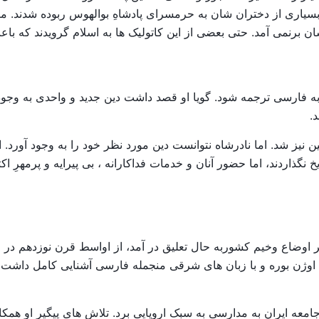
سیاری از دختران شان به حرمسرای پادشاهِ بوالهوس ربوده شدند. مر
رنمی آمد. حتی بعضی از این کاتولیک ها به اسلام گرویدند که باع
ب مقدس و قرآن به فارسی ترجمه شود. گویا او قصد داشت دین جدید و واحدی به 
.
شد. اما نادرشاه نتوانست دین مورد نظر خود را به وجود آورد. او 
نگذاردند، اما حضور آنان و خدمات فداکارانه ، بی پیرایه و پرمهرِ اکث
اوضاع وخیم کشوربه حال تعلیق در آمد، از اواسط قرن نوزدهم در اث
 که یک زبان شناس برجسته بود به نام (Eugene Bore) اوژن بوره و با زبان های شرقی منجمله ف
امعه ایران به مدارسی به سبک اروپایی برد. تلاش های پیگیر او همکا