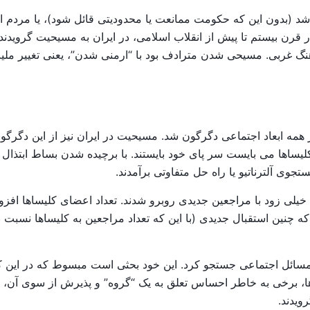
 شد (بدون این که حکومت ممانعت یا محدودیتی قائل شود)، یا مردم اس
 قرن بیستم تا پیش از انقلاب اسلامی، در ایران به مسیحیت گرویدند، 
نگ غربی. مسیحی شدن مترادف بود با “ارمنی شدن”، یعنی تغییر ملی
ر همه ابعاد اجتماعی دگرگون شد. مسیحیت در ایران نیز از این دگرگون
، کلیساها می بایست سر پای خود بایستند. با برچیده شدن بساط ابتذا
وی آلترناتیو یا راه حل متفاوتی برآمدند.
اها خیلی زود با مراجعین جدیدی روبرو شدند. تعداد اعضای کلیساها ا
م که چنین استقبال جدیدی (با این که تعداد مراجعین به کلیساها نسبت
 مسائل اجتماعی جستجو کرد. این خود بحثی است مبسوط که در این ک
اها، برخی به خاطر احساس تعلق به یک “گروه” و پذیرش از سوی آن
ویدند.