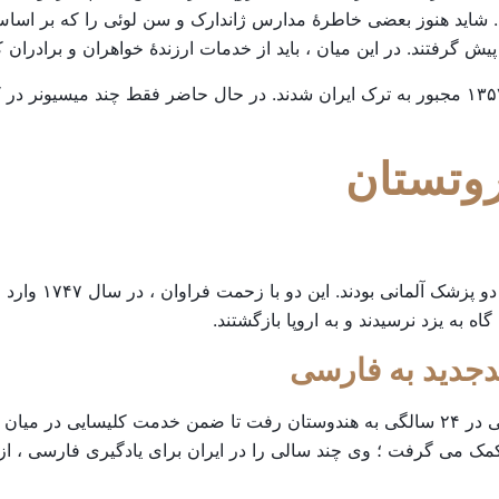
د. شاید هنوز بعضی خاطرۀ مدارس ژاندارک و سن لوئی را که بر اساس
پیش گرفتند. در این میان ، باید از خدمات ارزندۀ خواهران و برادران 
اکثر میسیونرهای کاتولیک بعد از انقلاب اسلامی در سال ۱۳۵۷ مجبور به ترک ایران شدند. در حال 
وتستان
نخستین میسیونرهای 
ه به یزد نرسیدند و به اروپا بازگشتند.
جدید
به
فارسی
هنری مارتین ، کشیش جوان انگلیسی ، در سال ۱۸۰۵ یعنی در ۲۴ سالگی به هندوستان رفت تا 
 کمک می گرفت ؛ وی چند سالی را در ایران برای یادگیری فارسی ، ا