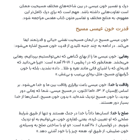
درک و تفسیر خون عیسی در بین شاخه‌های مختلف مسیحیت ممکن
است تفاوت‌هایی داشته باشد. مهم است که برای درک کامل‌تر این
مفهوم، به منابع مختلف و تفاسیر متون کتاب مقدس مراجعه شود.
قدرت خون عیسی مسیح
خون عیسی مسیح در ایمان مسیحیت نقشی حیاتی و قدرتمند ایفا
می‌کند. در ادامه به چند جنبه کلیدی از قدرت خون مسیح اشاره می‌شود:
رهایی
: خون عیسی ما را از بهای گناهی که نمی‌توانستیم بپردازیم، رهایی
می‌بخشد. همانطور که در ۱ پطرس ۱: ۱۸-۱۹ آمده است: «زیرا می‌دانید که
فدیه‌ای که با اشیای فانی مانند نقره و طلا… داده نشدید، بلکه با خون
گرانبهای مسیح، مثل بره‌ای بی‌عیب و بی‌غش.»
رفاقت با خدا:
خون عیسی باعث برقراری رفاقت بین ما و خدا می‌شود. بر
اساس اِفِسیان ۲: ۱۳، «اما اکنون، در مسیح عیسی، شما که زمانی دور
بودید، با خون مسیح نزدیک شده‌اید.» بدون خون مسیح، انسان‌ها از خدا
بسیار دور هستند.
صلح با خدا:
انسان‌ها ذاتاً با خدا در جنگ هستند و تنها از طریق شرایط
صلحی که او تعیین کرده، یعنی کفاره‌ی خون، می‌توانیم به او نزدیک
شویم. در کولسیان ۱: ۲۰ آمده است: «و او با ساختن صلح به وسیله‌ی
خون صلیبش، از طریق او، همه چیز را با خود آشتی دهد.»