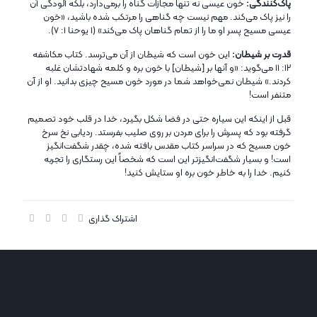
پاک‌کنندگی:
خون عیسی نه تنها مجازات گناه را برمی‌دارد، بلکه آلودگی آن
را نیز پاک می‌کند. مهم نیست چه گناهی را مرتکب شده باشید، «خون
عیسی مسیح پسر او ما را از تمام گناهان پاک می‌کند» (۱ یوحنا ۱: ۷).
قدرت بر شیطان:
این خون است که شیطان از آن می‌ترسد. کتاب مکاشفه
۱۲: ۱۱ می‌گوید: «و آنها بر [شیطان] با خون بره و کلمه شهادتشان غلبه
کردند.» شیطان نمی‌خواهد شما در مورد خون مسیح چیزی بدانید. او از آن
متنفر است!
قبل از اینکه این سیاره حتی در فضا شکل بگیرد، خدا در قلب خود تصمیم
گرفته بود که پسرش را برای مردن بر روی صلیب بفرستد. ردیابی نخ سرخ
خون مسیح که در سراسر کتاب مقدس بافته شده، چقدر شگفت‌انگیز
است! و بسیار شگفت‌انگیزتر این است که شخصاً این رستگاری را تجربه
کنیم. خدا را به خاطر خون بره او ستایش کنید!
اشتراک گذاری