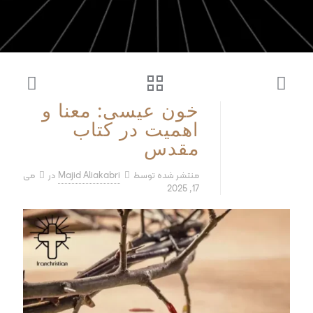
خون عیسی: معنا و
اهمیت در کتاب
مقدس
منتشر شده توسط
Majid Aliakabri
در
می
17, 2025