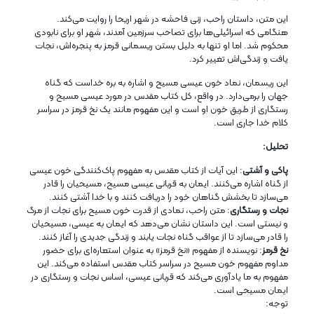
این متن، داستان راحب، زنی فاحشه در شهر اریحا را روایت می‌کند.
هنگامی که اسرائیلی‌ها برای تصاحب سرزمین آمدند، شهر او برای نابودی
محکوم شد. اما او تنها به دلیل بستن ریسمانی قرمز به پنجره‌اش، نجات
یافت و زندگی‌اش تغییر کرد.
این ریسمان، نماد خون عیسی مسیح و اشاره به بره خداست که گناه
جهان را برمی‌دارد. در واقع، کل کتاب مقدس در مورد عیسی مسیح و
رستگاری از طریق خون او است و این مفهوم مانند یک نخ قرمز در سراسر
کلام خدا جاری است.
تحلیل:
پاکی و آشتی
: این آیات از کتاب مقدس به مفهوم پاک‌کنندگی خون عیسی
از گناه اشاره می‌کنند. ایمان به قربانی عیسی مسیح، مسیحیان را قادر
می‌سازد تا بخشش گناهان خود را دریافت کنند و با خدا آشتی کنند.
نجات و رستگاری
: متن راحب، نمادی از قدرت خون مسیح برای نجات از مرگ
و نیستی است. این داستان نشان می‌دهد که ایمان به عیسی، مسیحیان
را قادر می‌سازد تا از عواقب گناه نجات یابند و زندگی جدیدی را آغاز کنند.
نخ قرمز
: نویسنده از مفهوم «نخ قرمز» به عنوان استعاره‌ای برای حضور
مداوم مفهوم خون مسیح در سراسر کتاب مقدس استفاده می‌کند. این
مفهوم به ما یادآوری می‌کند که قربانی عیسی، اساس نجات و رستگاری در
ایمان مسیحی است.
توجه: