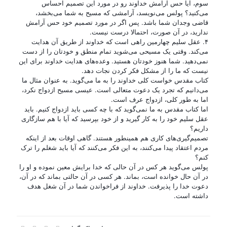
سوم، آیا حس آرامش خداوند رو در مورد این تصمیم احساس
می‌کنید؟ پولس می‌نویسد، آرامشی که مسیح به شما می‌بخشد،
قاضی وجدان شما باشد. پس اگر در مورد تصمیم خود حس آرامش
ندارید، در آن صورت، احتمالا درست نیست.
۴. عقل سلیم چهارمین راهی است که خداوند از طریق آن هدایت
می‌کند. وقتی یک مسیحی می‌شوید تمام منطق و خودتان را از دست
نمی‌دهید. شما هنوز خودتان هستید. وعده‌های هدایت خداوند برای این
نیست که ما را از مشکل فکر کردن نجات دهد.
کتاب مقدس خواست کلی خداوند را به ما می‌گوید. به عنوان مثال ما
می‌دانیم که تجرد یک دعوت متعالی است. عیسی مسیح ازدواج نکرد،
اما به طور کلی، ازدواج عرف است.
اما کتاب مقدس به ما نمی‌گوید که با چه کسی باید ازدواج کنیم. باید
عقل سلیم خود را به کار گیرید و از خود بپرسید که آیا با هم سازگاری
داریم؟
تصمیم‌گیری‌های کاری هم همینطور هستند. گاهی اوقات بعد از اینکه
مردم اعتقاد پیدا می‌کنند، به این فکر می‌کنند که آیا باید شغلم را ترک
کنم؟
پولس می‌گوید هر کس در آن حالی که خدا برایش معین نموده و او را
در آن حال خوانده است، بماند. هر کسی در آن حالتی بماند که در آن،
دعوت خدا را پذیرفت. خداوند از فراخواندن شما در آن شغل هدف
داشته است.