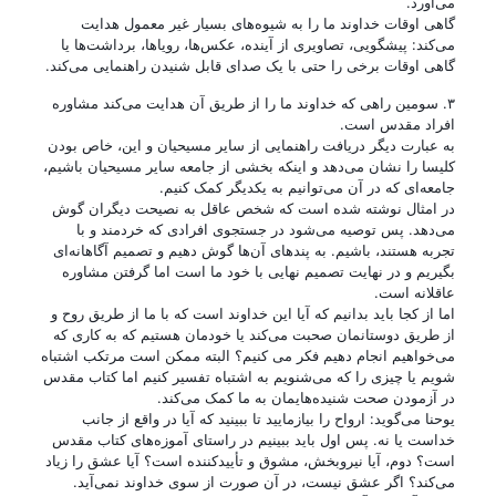
می‌آورد.
گاهی اوقات خداوند ما را به شیوه‌های بسیار غیر معمول هدایت
می‌کند: پیشگویی، تصاویری از آینده، عکس‌ها، رویاها، برداشت‌ها یا
گاهی اوقات برخی را حتی با یک صدای قابل شنیدن راهنمایی می‌کند.
۳. سومین راهی که خداوند ما را از طریق آن هدایت می‌کند مشاوره
افراد مقدس است.
به عبارت دیگر دریافت راهنمایی از سایر مسیحیان و این، خاص بودن
کلیسا را نشان می‌دهد و اینکه بخشی از جامعه سایر مسیحیان باشیم،
جامعه‌ای که در آن می‌توانیم به یکدیگر کمک کنیم.
در امثال نوشته شده است که شخص عاقل به نصیحت دیگران گوش
می‌دهد. پس توصیه می‌شود در جستجوی افرادی که خردمند و با
تجربه هستند، باشیم. به پندهای آن‌ها گوش دهیم و تصمیم آگاهانه‌ای
بگیریم و در نهایت تصمیم نهایی با خود ما است اما گرفتن مشاوره
عاقلانه است.
اما از کجا باید بدانیم که آیا این خداوند است که با ما از طریق روح و
از طریق دوستانمان صحبت می‌کند یا خودمان هستیم که به کاری که
می‌خواهیم انجام دهیم فکر می کنیم؟ البته ممکن است مرتکب اشتباه
شویم یا چیزی را که می‌شنویم به اشتباه تفسیر کنیم اما کتاب مقدس
در آزمودن صحت شنیده‌هایمان به ما کمک می‌کند.
یوحنا می‌گوید: ارواح را بیازمایید تا ببینید که آیا در واقع از جانب
خداست یا نه. پس اول باید ببینیم در راستای آموزه‌های کتاب مقدس
است؟ دوم، آیا نیروبخش، مشوق و تأییدکننده است؟ آیا عشق را زیاد
می‌کند؟ اگر عشق نیست، در آن صورت از سوی خداوند نمی‌آید.