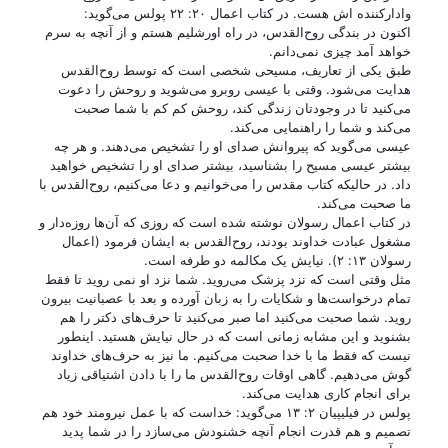
وادارکننده اش هست. در کتاب اعمال ۲۰: ۲۲ پولس می‌گوید:
اکنون در بندگی روح‌القدس، در راه اورشلیم هستم و از آنچه به سرم
خواهد آمد چیزی نمی‌دانم.
طبق یکی از تعاریف، مسیحی شخصی است که توسط روح‌القدس
هدایت می‌شود. وقتی با عیسی روبرو می‌شوید و روحش را دعوت
می‌کنید تا در وجودتان زندگی کند، روحش کم کم با شما صحبت
می‌کند و شما را راهنمایی می‌کند.
عیسی می‌گوید که پیروانش صدای او را تشخیص می‌دهند. و هر چه
بیشتر عیسی مسیح را بشناسید، بیشتر صدای او را تشخیص خواهید
داد. در حالیکه کتاب مقدس را می‌خوانیم و دعا می‌کنیم، روح‌القدس با
ما صحبت می‌کند.
در کتاب اعمال رسولان نوشته شده است که روزی که آن‌ها روزه‌دار و
مشغول عبادت خداوند بودند، روح‌القدس به ایشان فرمود (اعمال
رسولان ۱۳: ۲). نیایش یک مکالمه دو طرفه است.
مثل وقتی است که نزد پزشک می‌روید. شما نزد او نمی روید تا فقط
تمام درخواست‌ها و شکایات را به زبان آورده و بعد با عصبانیت بیرون
روید. شما صحبت می‌کنید اما صبر می‌کنید تا حرف‌های دکتر را هم
بشنوید و این مشابه زمانی است که در حال نیایش هستید. اینطور
نیست که فقط ما با خدا صحبت می‌کنیم. ما نیز به حرف‌های خداوند
گوش می‌دهیم. گاهی اوقات روح‌القدس ما را با دادن اشتیاقی زیاد
برای انجام کاری هدایت می‌کند.
پولس در فیلیپیان ۲: ۱۳ می‌گوید: خداست که با عمل نیرومند خود هم
تصمیم و هم قدرت انجام آنچه خشنودش می‌سازد را در شما پدید