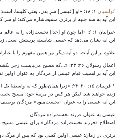
کولسیان
۱: ۱۸: «او [عیسی] سرِ بدن، یعنی کلیسا، است؛ او آغاز است، نخست‌زادهٔ مردگان، تا در همه چیز او اول باشد.»
این آیه به سه جنبه از برتری مسیحاشاره می‌کند: او سر ک
عبرانیان ۱: ۶: «اما چون او [خدا] نخست‌زاده را به عالم می‌آورد، می‌گوید: ‘و همهٔ فرشتگان خدا او را سجده کنند.’»
این آیه نشان می‌دهد که عیسی شایسته پرستش است، زیرا ا
علاوه بر این آیات، دو آیه دیگر نیز همین مفهوم را با عبار
اعمال رسولان ۲۶: ۲۳: «…که مسیح می‌بایست زجر بکشد و نخستین کسی باشد که از مردگان برخیزد و نور را هم به قوم خود و هم به امّت‌ها اعلام کند.»
این آیه بر اهمیت قیام عیسی از مردگان به عنوان اولین نفر
۱ قرنتیان ۱۵: ۲۰-۲۲: «زیرا همان‌طور که
زنده خواهند شد. لیکن هر کس در مرتبهٔ خود: مسیح نخست‌م
این آیه عیسی را به عنوان «نخست‌میوه» مردگان توصیف می
عیسی به عنوان فرزند نخست‌زاده مردگان
اصطلاح «فرزند نخست‌زاده مردگان» برای عیسی مسیح دار
برتری در زمان: عیسی اولین کسی بود که پس از مرگ دوبا