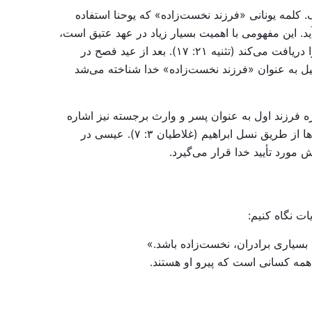
کلمه یونانی «فرزند نخست‌زاده» که یوحنا استفاده
 به دنیا می‌آید. این مفهومی با اهمیت بسیار زیاد در عهد عتیق است،
جایی که پسر ارشد جایگاه پدرش را به عنوان رئیس خانواده به ارث می‌برد، برکت پدر را دریافت می‌کند و دو برابر سهم ارث را دریافت می‌کند (تثنیه ۲۱: ۱۷). بعد از عید فصح در
اده به عنوان فرزند خودش کنار گذاشته می‌شود (خروج ۱۳: ۲) و کل ملت اسرائیل به عنوان «فرزند نخست‌زاده» خدا شناخته می‌شد
ه فرزند اول به عنوان پسر و وارث برجسته نیز اشاره
کرد. در عهد جدید، مسیح به عنوان «اسرائیل جدید» نشان داده شده است، اوج و تحقق وعده خدا برای برکت دادن به همه ملت‌ها از طریق نسل ابراهيم (غلاطیان ۳: ۷). عیسی در
مورد تأیید خدا قرار می‌گیرد.
ات نگاه کنیم:
 همه کسانی است که پیرو او هستند.