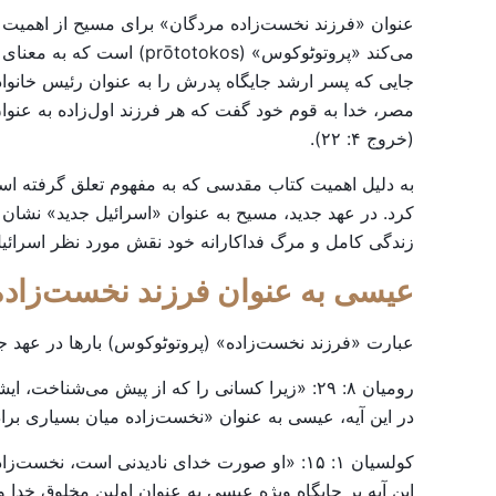
عنوان «فرزند نخست‌زاده مردگان» برای مسیح از اهمیت تئ
می‌کند «پروتوٹوکوس» (kos
(خروج ۴: ۲۲).
به دلیل اهمیت کتاب مقدسی که به مفهوم تعلق گرفته است،
زندگی کامل و مرگ فداکارانه خود نقش مورد نظر اسرائیل ر
عیسی به عنوان فرزند نخست‌زاده
عبارت «فرزند نخست‌زاده» (پروتوٹوکوس) بارها در عهد جدید
رومیان ۸: ۲۹: «زیرا کسانی را که از پیش می‌شناخت، ایشان را نیز مقدر ساخت تا مانند پسر او صورت‌مند شوند، تا او در میان بسیاری برادران، نخست‌زاده باشد.»
در این آیه، عیسی به عنوان «نخست‌زاده میان بسیاری برا
کولسیان ۱: ۱۵: «او صورت خدای نادیدنی است، نخست‌زادهٔ همهٔ آفرینش.»
این آیه بر جایگاه ویژه عیسی به عنوان اولین مخلوق خدا و