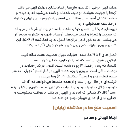
عذاب الهی: برخی از تفاسیر، ملخ‌ها را نماد بلایای ویرانگر الهی می‌دانند.
آن‌ها با جزئیات هولناک توصیف شده‌اند و گفته می‌شود که به مردم و
محصولاتشان آسیب می‌رسانند. این تفسیر با مفهوم داوری نهایی خداوند
در مکاشفه همخوانی دارد.
نیروهای شیطانی: تفسیر دیگر، ملخ‌ها را نماد نیروهای شیطانی می‌داند
که بشریت را گمراه و فریب می‌دهند. آن‌ها با قدرت و اختیار به مردم آزار
می‌رسانند، اما به طور کامل بر آن‌ها کنترل ندارند (مکاشفه ۹: ۴-۵). این
تفسیر بر روی مبارزه دائمی بین خیر و شر در جهان تأکید می‌کند.
فصل‌های ۶ تا ۱۹ مکاشفه، جزئیات دوران مصیبت هفت ساله قریب
الوقوع را شرح می‌دهد که نمایانگر داوری خدا بر شرارت است.
کلیسا، که پس از فصل ۳ ربوده شده است، اکنون در کنار خداوند در
بهشت ساکن است. بر روی زمین، خشم الهی در کنار اعلام “انجیل… به هر
ملت، قبیله، زبان و قومی” (مکاشفه ۱۴: ۶) رها می‌شود.
فرشته‌ای در حال پرواز است و از همه ملت‌ها می‌خواهد که “از خدا
بترسید، جلال به او بدهید و او را عبادت کنید زیرا ساعت داوری او فرا رسیده
است” (۱۴: ۷). کسانی که این ندای الهی را رد کنند، با عواقب محکومیت و
جدایی ابدی از خدای مهربان روبرو خواهند شد.
اهمیت ملخ‌ ها در مکاشفه (پایان)
ارتباط الهیاتی و معاصر