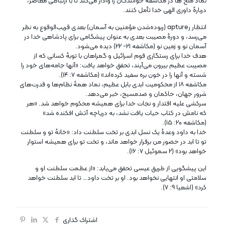
نماد ملخ‌ ها در مکاشفه خوانندگان را وادار می‌کند تا با ارتباطی معاصر،
دربارهٔ داوری الهی خدا تأمل کنند.
انتظار رapture (ربوده‌شدن مؤمنین به آسمان) بعدی قریب‌الوقوع به نظر
می‌رسد، و دورهٔ مصیبت بعدی به عنوان پیشگامی برای پادشاهی خدا در
آسمان نو و زمین نو (مکاشفه ۲۱- ۲۲) دیده می‌شود.
هدف خدا برای رستگاری قوم اسرائیل و گمراهان با توبهٔ کسانی که از
مصیبت عظیم بیرون می‌آیند، تحقق خواهد یافت: «آنها جامه‌های خود را
شسته و آنها را در خون بره سفید کرده‌اند» (مکاشفه ۷: ۱۴).
مکاشفه ۱۸ از محکومیت ابدی بابل عظیم، نماد همهٔ نظام‌ها و قدرت‌های
شرور جهان، حاکمان و ضدمسیح، خبر می‌دهد.
سرکشی علیه اقتدار و نجات خدا برای همیشه محکوم خواهد شد. «هر
که نامش در کتاب حیات یافت نشد، به دریاچه آتش افکنده شد»
(مکاشفه ۲۰: ۱۵).
خدا به داود وعدهٔ یک نسل ابدی بر تخت سلطنت داد: «خانهٔ تو و سلطنت
تو تا ابد در حضور من برقرار خواهد ماند، و تخت تو برای همیشه استوار
خواهد بود» (۲ سموئیل ۷: ۱۶).
این پیشگویی از طریق عیسی تحقق می‌یابد: «از عظمت سلطنت او و
سلامتی او انتهایی نخواهد بود. او بر تخت داود… تا ابد سلطنت خواهد
کرد» (اشعیا ۹: ۷).
اشتراک گذاری