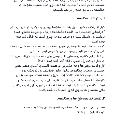
هستند که در فصل ۹ توصیف شده‌اند. برای درک اهمیت ملخ‌ ها در
مکاشفه ، باید دو جنبه را در نظر بگیریم:
۱. بستر کتاب مکاشفه:
قبل از اینکه به طور عمیق به نماد ملخ‌ها بپردازیم، درک بستر کلی این متن
آخرالزمانی اهمیت دارد. کلمه «مکاشفه» در زبان یونانی به معنای «پرده
برداشتن»، «آشکار شدن» و «برملا کردن» چیزی است که قبلاً ناشناخته
بوده است.
کتاب مکاشفه توسط یوحنای رسول نوشته شده است، که به دلیل موعظه
انجیل توسط امپراتوری روم به جزیره پتموس تبعید شده بود.
یوحنا در این کتاب، پیام‌هایی را از عیسی برای هفت کلیسا دریافت می‌کند،
در کنار دریافت رؤیاهایی از ایام آخر. (مکاشفه ۱: ۱، ۲).
آزار و اذیت رومی‌ها وجه مشترکی در هفت کلیسای آسیای صغیر یعنی
افسس، اسمیرنا، پرگاموم، تیاترا، سارد، فیلادلفیا و لائودیکیه بود.
یوحنا به عنوان both pastor (کشیش) و overseer (سرپرست) این
کلیساها، نامه‌ای منحصر به فرد خطاب به آن کلیساهای تحت ستم
نوشت که «در کتاب حیات نوشته شده‌اند» تا در دوران آزار و اذیت وفادار
باقی بمانند و به پیروزی ابدی اطمینان داشته باشند.
۲. تفسیر نمادین ملخ‌ ها در مکاشفه:
معنی ملخ‌ها در مکاشفه بسته به تفسیر مذهبی متفاوت است. دو
دیدگاه رایج عبارتند از: