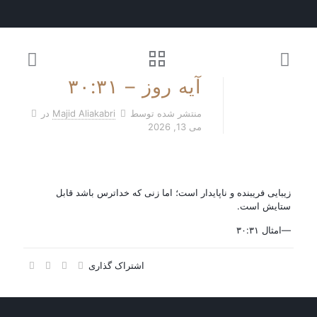
آیه روز – ۳۰:۳۱
منتشر شده توسط
Majid Aliakabri
در
می 13, 2026
زیبایی فریبنده و ناپایدار است؛ اما زنی که خداترس باشد قابل
ستایش است.
—امثال ۳۰:۳۱
اشتراک گذاری