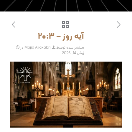
آیه روز – ۲۰:۳
منتشر شده توسط
Majid Aliakabri
در
ژوئن 14, 2026