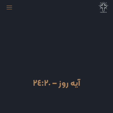
آیه روز – ٢٤:٢٠