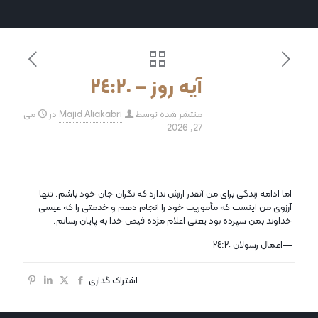
آیه روز – ٢٤:٢٠
منتشر شده توسط
Majid Aliakabri
در
می
27, 2026
اما ادامه زندگى براى من آنقدر ارزش ندارد كه نگران جان خود باشم. تنها
آرزوى من اينست كه مأموريت خود را انجام دهم و خدمتى را كه عيسى
خداوند بمن سپرده بود يعنى اعلام مژده فيض خدا به پايان رسانم.
—اعمال رسولان ٢٤:٢٠
اشتراک گذاری