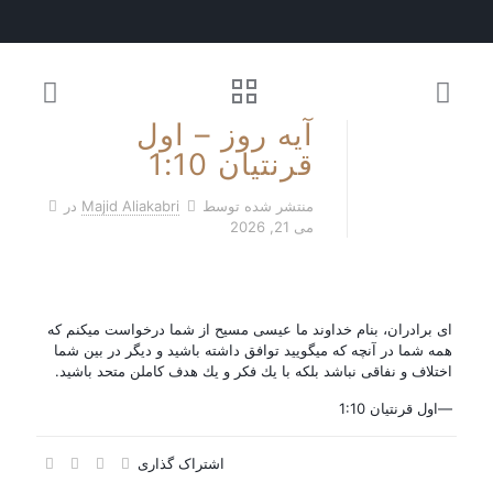
آیه روز – اول
قرنتیان 1:10
منتشر شده توسط
Majid Aliakabri
در
می 21, 2026
اى برادران، بنام خداوند ما عيسى مسيح از شما درخواست ميكنم كه
همه شما در آنچه كه ميگوييد توافق داشته باشيد و ديگر در بين شما
اختلاف و نفاقى نباشد بلكه با يك فكر و يك هدف كاملن متحد باشيد.
—اول قرنتیان 1:10
اشتراک گذاری